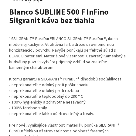
Blanco SUBLINE 500 F InFino
Silgranit káva bez tiahla
19SILGRANIT® PuraDur®BLANCO SILGRANIT® PuraDur®, ikona
modernej kuchyne. Atraktívna farba drezu s rovnomernou
konzistenciou povrchu. Navyše ponúkajú perfektné súlad s
BLANCO bateriemi. Materiálové vlastnosti: Uzavretý Kamenistý a
hodvábny povrch vytvára príjemný vzhľad sa znateľne
kamenitým charakterom.
K tomu garantuje SILGRANIT® PuraDur® dlhodobú spoľahlivosť:
• neprekonateľne odolný proti poškriabaniu
• neprekonateľne odolný proti rozbitiu
• neprekonateľne teploodolný do 280 ° C
• 100% hygienicky a zdravotne nezávadný
• 100% farebne stály
• neprekonateľne ľahko ošetrovateľný a trvalý.
Pre nové, vynikajúce vlastnosti materiálu ponúka SILGRANIT®
PuraDur®lehkou ošetrovatelnost a odolnosť farebných