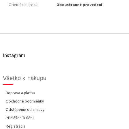
Orientácia drezu
:
Oboustranné provedení
Z
á
p
ä
t
Instagram
i
e
Všetko k nákupu
Doprava a platba
Obchodné podmienky
Odstúpenie od zmluvy
Přihlášení k účtu
Registrácia