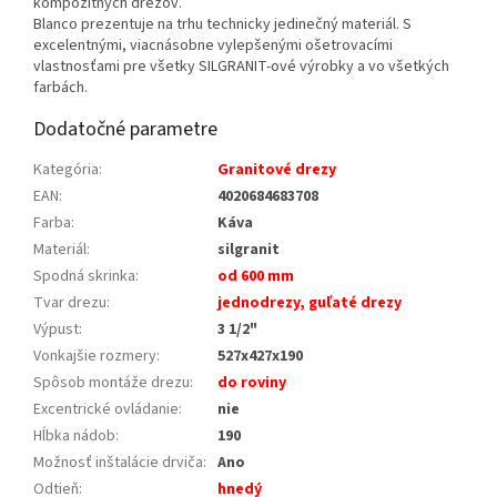
kompozitných drezov.
Blanco prezentuje na trhu technicky jedinečný materiál. S
excelentnými, viacnásobne vylepšenými ošetrovacími
vlastnosťami pre všetky SILGRANIT-ové výrobky a vo všetkých
farbách.
Dodatočné parametre
Kategória
:
Granitové drezy
EAN
:
4020684683708
Farba
:
Káva
Materiál
:
silgranit
Spodná skrinka
:
od 600 mm
Tvar drezu
:
jednodrezy, guľaté drezy
Výpust
:
3 1/2"
Vonkajšie rozmery
:
527x427x190
Spôsob montáže drezu
:
do roviny
Excentrické ovládanie
:
nie
Hĺbka nádob
:
190
Možnosť inštalácie drviča
:
Ano
Odtieň
:
hnedý