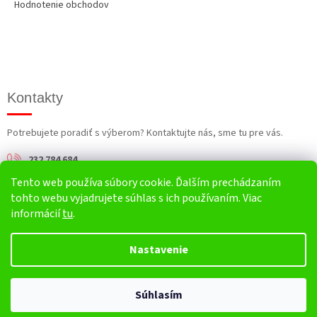
Hodnotenie obchodov
Kontakty
Potrebujete poradiť s výberom? Kontaktujte nás, sme tu pre vás.
232 784 684
Tento web používa súbory cookie. Ďalším prechádzaním
info@harv.sk
tohto webu vyjadrujete súhlas s ich používaním. Viac
informácií
tu
.
Nastavenie
Vytvoril Shoptet
Súhlasím
Copyright 2026
HARV.sk
. Všetky práva vyhradené.