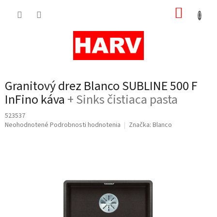
Prejsť
NÁKUP
na
obsah
KOŠÍK
Granitový drez Blanco SUBLINE 500 F
InFino káva
+ Sinks čistiaca pasta
523537
Priemerné
Neohodnotené
Podrobnosti hodnotenia
Značka:
Blanco
hodnotenie
produktu
je
0,0
z
5
hviezdičiek.