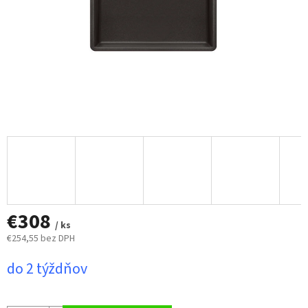
€308
/ ks
€254,55 bez DPH
Jednotková
do 2 týždňov
cena: