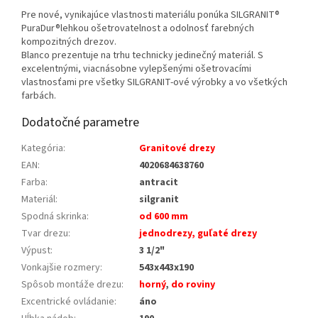
Pre nové, vynikajúce vlastnosti materiálu ponúka SILGRANIT®
PuraDur®lehkou ošetrovatelnost a odolnosť farebných
kompozitných drezov.
Blanco prezentuje na trhu technicky jedinečný materiál. S
excelentnými, viacnásobne vylepšenými ošetrovacími
vlastnosťami pre všetky SILGRANIT-ové výrobky a vo všetkých
farbách.
Dodatočné parametre
Kategória
:
Granitové drezy
EAN
:
4020684638760
Farba
:
antracit
Materiál
:
silgranit
Spodná skrinka
:
od 600 mm
Tvar drezu
:
jednodrezy, guľaté drezy
Výpust
:
3 1/2"
Vonkajšie rozmery
:
543x443x190
Spôsob montáže drezu
:
horný
,
do roviny
Excentrické ovládanie
:
áno