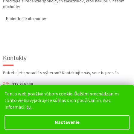
Prečítajte si recenzie spokojných zákazníkov, ktorí nakúpili v našom
obchode:
Hodnotenie obchodov
Kontakty
Potrebujete poradiť s výberom? Kontaktujte nás, sme tu pre vás.
232 784 684
Tento web používa súbory cookie. Ďalším prechádzaním
info@harv.sk
tohto webu vyjadrujete súhlas s ich používaním. Viac
informácií
tu
.
Nastavenie
Vytvoril Shoptet