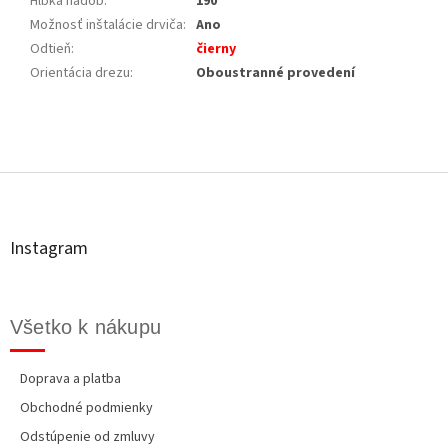
Hĺbka nádob
:
190
Možnosť inštalácie drviča
:
Ano
Odtieň
:
čierny
Orientácia drezu
:
Oboustranné provedení
Z
á
p
ä
t
Instagram
i
e
Všetko k nákupu
Doprava a platba
Obchodné podmienky
Odstúpenie od zmluvy