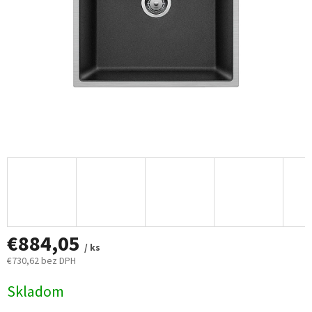
€884,05
/ ks
€730,62 bez DPH
Jednotková
Skladom
cena: