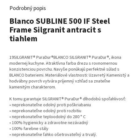
Podrobný popis
Blanco SUBLINE 500 IF Steel
Frame Silgranit antracit s
tiahlem
19SILGRANIT® PuraDur®BLANCO SILGRANIT® PuraDur®, ikona
modernej kuchyne. Atraktívna farba drezu s rovnomernou
konzistenciou povrchu. Navyše ponúkajú perfektné súlad s
BLANCO bateriemi. Materiálové vlastnosti: Uzavretý Kamenistý a
hodvábny povrch vytvára príjemný vzhľad sa znateľne
kamenitým charakterom.
K tomu garantuje SILGRANIT® PuraDur® dlhodobú spoľahlivosť:
• neprekonateľne odolný proti poškriabaniu
• neprekonateľne odolný proti rozbitiu
• neprekonateľne teploodolný do 280 ° C
• 100% hygienicky a zdravotne nezávadný
• 100% farebne stály
• neprekonateľne ľahko ošetrovateľný a trvalý.