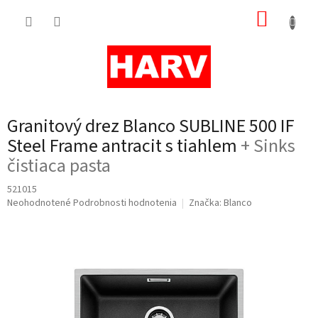
Prejsť
NÁKUP
na
obsah
KOŠÍK
Granitový drez Blanco SUBLINE 500 IF
Steel Frame antracit s tiahlem
+ Sinks
čistiaca pasta
521015
Priemerné
Neohodnotené
Podrobnosti hodnotenia
Značka:
Blanco
hodnotenie
produktu
je
0,0
z
5
hviezdičiek.