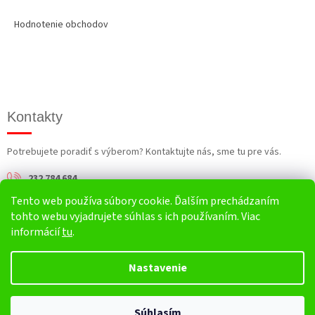
Hodnotenie obchodov
Kontakty
Potrebujete poradiť s výberom? Kontaktujte nás, sme tu pre vás.
232 784 684
Tento web používa súbory cookie. Ďalším prechádzaním
info@harv.sk
tohto webu vyjadrujete súhlas s ich používaním. Viac
informácií
tu
.
Nastavenie
Vytvoril Shoptet
Súhlasím