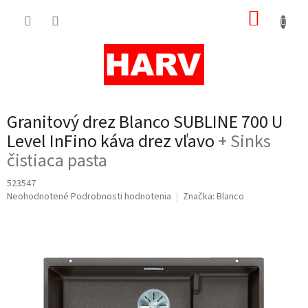
Prejsť
NÁKUP
na
obsah
KOŠÍK
Granitový drez Blanco SUBLINE 700 U
Level InFino káva drez vľavo
+ Sinks
čistiaca pasta
523547
Priemerné
Neohodnotené
Podrobnosti hodnotenia
Značka:
Blanco
hodnotenie
produktu
je
0,0
z
5
hviezdičiek.