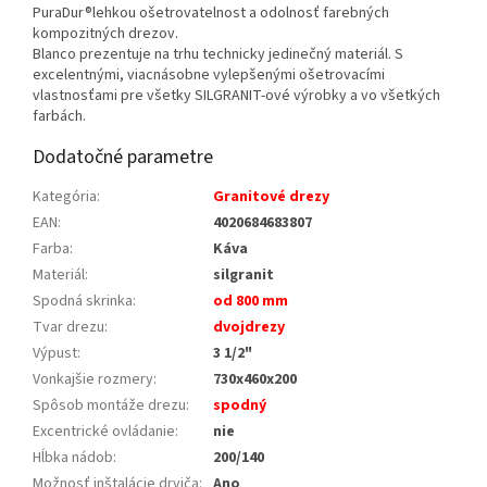
PuraDur®lehkou ošetrovatelnost a odolnosť farebných
kompozitných drezov.
Blanco prezentuje na trhu technicky jedinečný materiál. S
excelentnými, viacnásobne vylepšenými ošetrovacími
vlastnosťami pre všetky SILGRANIT-ové výrobky a vo všetkých
farbách.
Dodatočné parametre
Kategória
:
Granitové drezy
EAN
:
4020684683807
Farba
:
Káva
Materiál
:
silgranit
Spodná skrinka
:
od 800 mm
Tvar drezu
:
dvojdrezy
Výpust
:
3 1/2"
Vonkajšie rozmery
:
730x460x200
Spôsob montáže drezu
:
spodný
Excentrické ovládanie
:
nie
Hĺbka nádob
:
200/140
Možnosť inštalácie drviča
:
Ano