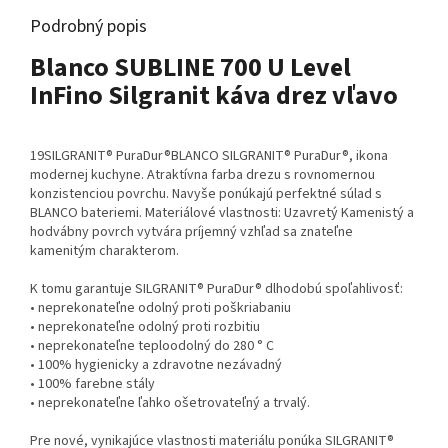
Podrobný popis
Blanco SUBLINE 700 U Level
InFino Silgranit káva drez vľavo
19SILGRANIT® PuraDur®BLANCO SILGRANIT® PuraDur®, ikona
modernej kuchyne. Atraktívna farba drezu s rovnomernou
konzistenciou povrchu. Navyše ponúkajú perfektné súlad s
BLANCO bateriemi. Materiálové vlastnosti: Uzavretý Kamenistý a
hodvábny povrch vytvára príjemný vzhľad sa znateľne
kamenitým charakterom.
K tomu garantuje SILGRANIT® PuraDur® dlhodobú spoľahlivosť:
• neprekonateľne odolný proti poškriabaniu
• neprekonateľne odolný proti rozbitiu
• neprekonateľne teploodolný do 280 ° C
• 100% hygienicky a zdravotne nezávadný
• 100% farebne stály
• neprekonateľne ľahko ošetrovateľný a trvalý.
Pre nové, vynikajúce vlastnosti materiálu ponúka SILGRANIT®