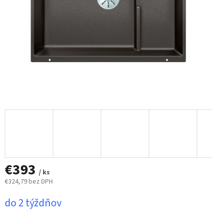
€393
/ ks
€324,79 bez DPH
Jednotková
do 2 týždňov
cena: