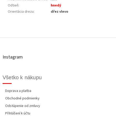
Odtieň
:
hnedý
Orientácia drezu
:
dřez vlevo
Z
á
p
ä
t
Instagram
i
e
Všetko k nákupu
Doprava a platba
Obchodné podmienky
Odstúpenie od zmluvy
Přihlášení k účtu