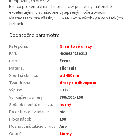
kompozitných drezov.
Blanco prezentuje na trhu technicky jedinečný materiál. S
excelentnými, viacnásobne vylepšenými ošetrovacími
vlastnosťami pre všetky SILGRANIT-ové výrobky a vo všetkých
farbách.
Dodatočné parametre
Kategória
:
Granitové drezy
EAN
:
4020684730211
Farba
:
černá
Materiál
:
silgranit
Spodná skrinka
:
od 450 mm
Tvar drezu
:
drezy s odkvapom
Výpust
:
3 1/2"
Vonkajšie rozmery
:
780x500x190
Spôsob montáže drezu
:
horný
Excentrické ovládanie
:
nie
Hĺbka nádob
:
190
Možnosť inštalácie drviča
:
Ano
Odtieň
:
čierny