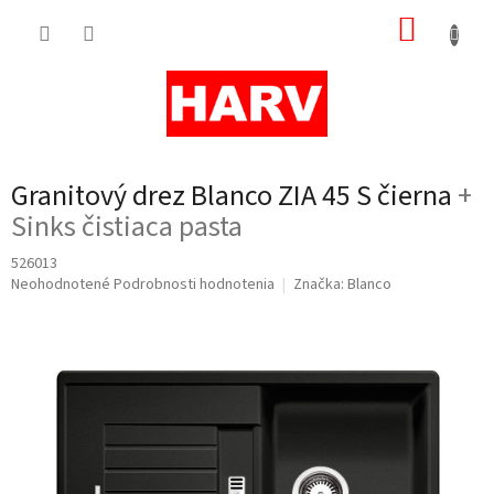
Prejsť
NÁKUP
na
obsah
KOŠÍK
Granitový drez Blanco ZIA 45 S čierna
+
Sinks čistiaca pasta
526013
Priemerné
Neohodnotené
Podrobnosti hodnotenia
Značka:
Blanco
hodnotenie
produktu
je
0,0
z
5
hviezdičiek.