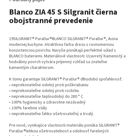
Blanco ZIA 45 S Silgranit čierna
obojstranné prevedenie
19SILGRANIT® PuraDur®BLANCO SILGRANIT® PuraDur®, ikona
modernej kuchyne. Atraktívna farba drezu s rovnomernou
konzistenciou povrchu. Navyše ponúkajú perfektné súlad s
BLANCO bateriemi. Materiálové vlastnosti: Uzavretý Kamenistý a
hodvábny povrch vytvára príjemný vzhľad sa znateľne
kamenitým charakterom.
K tomu garantuje SILGRANIT® PuraDur® dlhodobú spoľahlivosť:
• neprekonateľne odolný proti poškriabaniu
• neprekonateľne odolný proti rozbitiu
• neprekonateľne teploodolný do 280 ° C
• 100% hygienicky a zdravotne nezávadný
• 100% farebne stály
• neprekonateľne ľahko ošetrovateľný a trvalý.
Pre nové, vynikajúce vlastnosti materiálu ponúka SILGRANIT®
PuraDur®lehkou ošetrovatelnost a odolnosť farebných