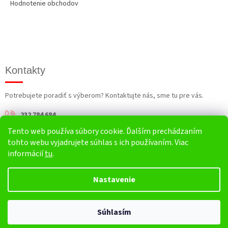
Hodnotenie obchodov
Kontakty
Potrebujete poradiť s výberom? Kontaktujte nás, sme tu pre vás.
232 784 684
Tento web používa súbory cookie. Ďalším prechádzaním
info@harv.sk
tohto webu vyjadrujete súhlas s ich používaním. Viac
informácií
tu
.
Nastavenie
Vytvoril Shoptet
Súhlasím
Copyright 2026
HARV.sk
. Všetky práva vyhradené.