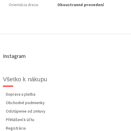
Orientácia drezu
:
Oboustranné provedení
Z
á
p
ä
t
Instagram
i
e
Všetko k nákupu
Doprava a platba
Obchodné podmienky
Odstúpenie od zmluvy
Přihlášení k účtu
Registrácia