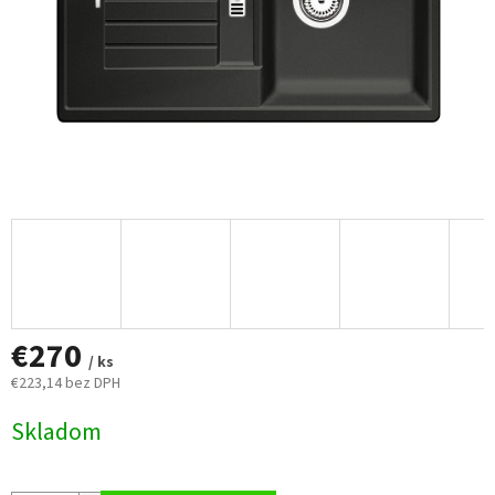
€270
/ ks
€223,14 bez DPH
Jednotková
Skladom
cena: