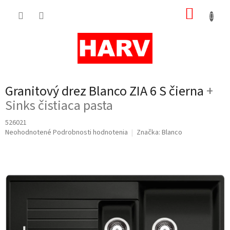
Prejsť
NÁKUP
na
obsah
KOŠÍK
Granitový drez Blanco ZIA 6 S čierna
+
Sinks čistiaca pasta
526021
Priemerné
Neohodnotené
Podrobnosti hodnotenia
Značka:
Blanco
hodnotenie
produktu
je
0,0
z
5
hviezdičiek.