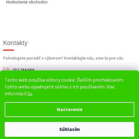
Hodnotenie obchodov
Kontakty
Potrebujete poradiť s výberom? Kontaktujte nás, sme tu pre vás.
232 784 684
Tento web používa súbory cookie. Ďalším prechádzaním
info@harv.sk
tohto webu vyjadrujete súhlas s ich používaním. Viac
informácií
tu
.
Nastavenie
Vytvoril Shoptet
Súhlasím
Copyright 2026
HARV.sk
. Všetky práva vyhradené.