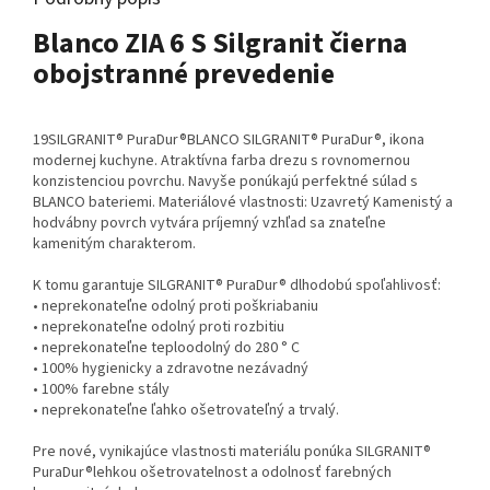
Blanco ZIA 6 S Silgranit čierna
obojstranné prevedenie
19SILGRANIT® PuraDur®BLANCO SILGRANIT® PuraDur®, ikona
modernej kuchyne. Atraktívna farba drezu s rovnomernou
konzistenciou povrchu. Navyše ponúkajú perfektné súlad s
BLANCO bateriemi. Materiálové vlastnosti: Uzavretý Kamenistý a
hodvábny povrch vytvára príjemný vzhľad sa znateľne
kamenitým charakterom.
K tomu garantuje SILGRANIT® PuraDur® dlhodobú spoľahlivosť:
• neprekonateľne odolný proti poškriabaniu
• neprekonateľne odolný proti rozbitiu
• neprekonateľne teploodolný do 280 ° C
• 100% hygienicky a zdravotne nezávadný
• 100% farebne stály
• neprekonateľne ľahko ošetrovateľný a trvalý.
Pre nové, vynikajúce vlastnosti materiálu ponúka SILGRANIT®
PuraDur®lehkou ošetrovatelnost a odolnosť farebných