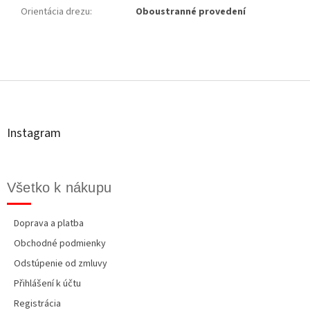
Orientácia drezu
:
Oboustranné provedení
Z
á
p
ä
t
Instagram
i
e
Všetko k nákupu
Doprava a platba
Obchodné podmienky
Odstúpenie od zmluvy
Přihlášení k účtu
Registrácia