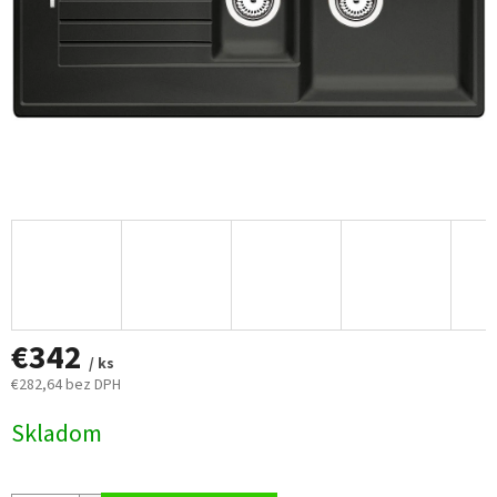
€342
/ ks
€282,64 bez DPH
Jednotková
Skladom
cena: