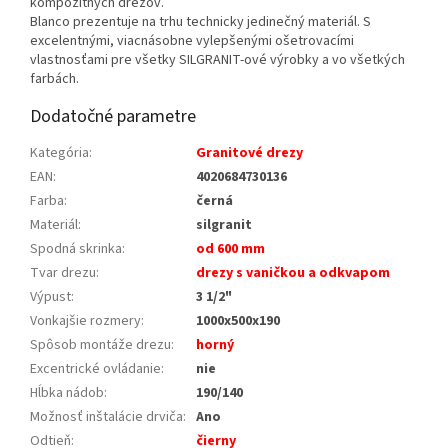
kompozitných drezov.
Blanco prezentuje na trhu technicky jedinečný materiál. S
excelentnými, viacnásobne vylepšenými ošetrovacími
vlastnosťami pre všetky SILGRANIT-ové výrobky a vo všetkých
farbách.
Dodatočné parametre
Kategória
:
Granitové drezy
EAN
:
4020684730136
Farba
:
černá
Materiál
:
silgranit
Spodná skrinka
:
od 600 mm
Tvar drezu
:
drezy s vaničkou a odkvapom
Výpust
:
3 1/2"
Vonkajšie rozmery
:
1000x500x190
Spôsob montáže drezu
:
horný
Excentrické ovládanie
:
nie
Hĺbka nádob
:
190/140
Možnosť inštalácie drviča
:
Ano
Odtieň
:
čierny