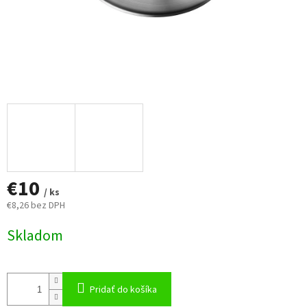
€10
/ ks
€8,26 bez DPH
Jednotková
Skladom
cena:
Pridať do košíka