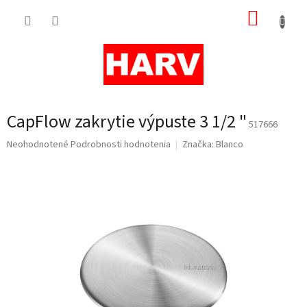
Prejsť
NÁKUP
na
obsah
KOŠÍK
CapFlow zakrytie výpuste 3 1/2 "
517666
Priemerné
Neohodnotené
Podrobnosti hodnotenia
Značka:
Blanco
hodnotenie
produktu
je
0,0
z
5
hviezdičiek.