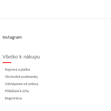
Z
á
p
ä
t
Instagram
i
e
Všetko k nákupu
Doprava a platba
Obchodné podmienky
Odstúpenie od zmluvy
Přihlášení k účtu
Registrácia