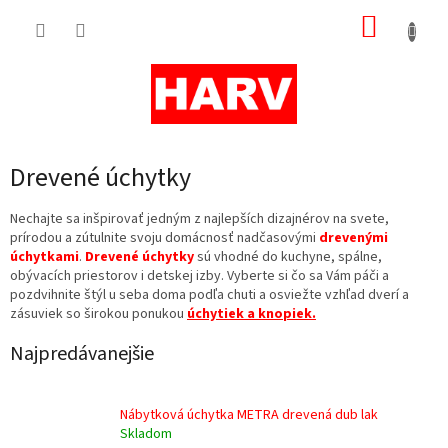
Prejsť
NÁKUP
na
obsah
KOŠÍK
Drevené úchytky
Nechajte sa inšpirovať jedným z najlepších dizajnérov na svete,
prírodou a zútulnite svoju domácnosť nadčasovými
drevenými
úchytkami
.
Drevené úchytky
sú vhodné do kuchyne, spálne,
obývacích priestorov i detskej izby. Vyberte si čo sa Vám páči a
pozdvihnite štýl u seba doma podľa chuti a osviežte vzhľad dverí a
zásuviek so širokou ponukou
úchytiek a knopiek.
Najpredávanejšie
Nábytková úchytka METRA drevená dub lak
Skladom