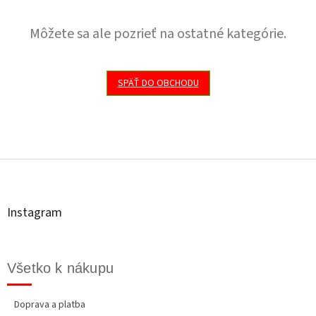
Môžete sa ale pozrieť na ostatné kategórie.
SPÄŤ DO OBCHODU
Z
á
p
ä
t
Instagram
i
e
Všetko k nákupu
Doprava a platba