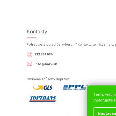
Kontakty
Potrebujete poradiť s výberom? Kontaktujte nás, sme tu 
232 784 684
info@harv.sk
Oblíbené způsoby dopravy:
Tento web p
vyjadrujete s
Nastaven