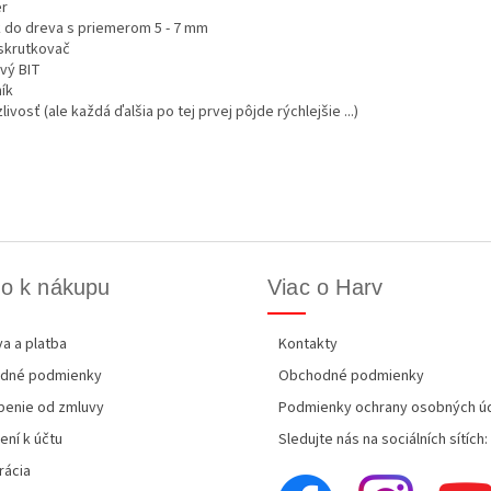
r
k do dreva s priemerom 5 - 7 mm
skrutkovač
ový BIT
ík
livosť (ale každá ďalšia po tej prvej pôjde rýchlejšie ...)
o k nákupu
Viac o Harv
a a platba
Kontakty
dné podmienky
Obchodné podmienky
enie od zmluvy
Podmienky ochrany osobných ú
ení k účtu
Sledujte nás na sociálních sítích:
rácia