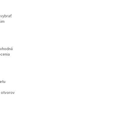
 vybrať
šim
(vhodná
ocenia
zetu
h otvorov