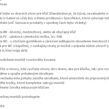
rhran
aľ máte vo dverách otvor pre kľúč (štandardom je, že býva), nezabudnite si
u (v balení sú vždy kus vrátane protikusu) v špecifikácii, ktorá vyhovuje Va
ebám (viď. Súvisiace produkty v spodnej časti tejto stránky)
ta BB - dózický, medziizbový, alebo ak obyčajný kľúč
a PZ - zámková cylindrická vložka, tzv. FAB
ta WC - s otočným gombíkom a zárezom indikujúcim obsadenie miestnosti 
ä pre WC a kúpeľne), z vonkajšej strany je možné v prípade núdze otvoriť (
 tí, ktorí majú deti)
nodušená montáž rozetového kovania:
íte si otvory, kde vyvŕtate otvory skrz dvere, ako pre kľučku, tak i pre ro
díme a spojíte pribalenými skrutkami
i nežiaducemu pohybu zaistíte skrutkami, ktoré umiestnite do pripravenýc
díte krytky, ktoré kompletne zakryjú montáž
ahnete červíka imbusovým kľúčom
pešnej montáži potrebujete:
zka