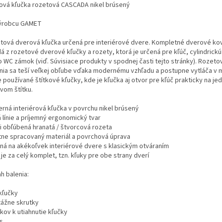
ová kľučka rozetová CASCADA nikel brúsený
ýrobcu GAMET
tová dverová kľučka určená pre interiérové ​​dvere. Kompletné dverové ko
á z rozetové dverové kľučky a rozety, ktorá je určená pre kľúč, cylindrickú
o WC zámok (viď. Súvisiace produkty v spodnej časti tejto stránky). Rozet
nia sa teší veľkej obľube vďaka modernému vzhľadu a postupne vytláča v m
 používané štítkové kľučky, kde je kľučka aj otvor pre kľúč prakticky na j
vom štítku.
rná interiérová kľučka v povrchu nikel brúsený
 línie a príjemný ergonomický tvar
i obľúbená hranatá / štvorcová rozeta
itne spracovaný materiál a povrchová úprava
ná na akékoľvek interiérové ​​dvere s klasickým otváraním
je za celý komplet, tzn. kľuky pre obe strany dverí
h balenia:
kľučky
ážne skrutky
kov k utiahnutie kľučky
s