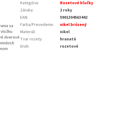
Kategória
:
Rozetové kľučky
Záruka
:
2 roky
EAN
:
5901304563442
Farba/Prevedenie
:
nikel brúsený
vania sa
 vložku
Materiál
:
nikel
ové dverové
Tvar rozety
:
hranatá
inulosti
Druh
:
rozetové
ednom