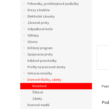
Príborníky, protišmykové podložky
Drezy a batérie
Elektrické zásuvky
Závesné prvky
Odpadkové koše
Výklopy
Výsuvy
Drôtený program
Spojovacie prvky
Káblové priechodky
Profily na pracovné dosky
Vetracie mriežky
Dverové kľučky, zámky
Rozetové
Popi
Štítové
Zámky
Pod
Dverové madlá