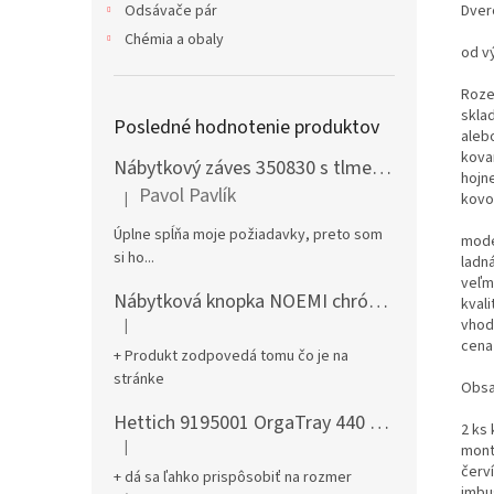
Dver
Odsávače pár
Chémia a obaly
od v
Roze
sklad
Posledné hodnotenie produktov
aleb
kova
Nábytkový záves 350830 s tlmením naložený + podložka H0 na vrut
hojne
Pavol Pavlík
|
kovo
Hodnotenie produktu je 5 z 5 hviezdičiek.
Úplne spĺňa moje požiadavky, preto som
mode
si ho...
ladná
veľm
Nábytková knopka NOEMI chróm satén
kval
vhod
|
Hodnotenie produktu je 5 z 5 hviezdičiek.
cena 
+ Produkt zodpovedá tomu čo je na
stránke
Obsa
Hettich 9195001 OrgaTray 440 701-800/441-520 mm antracit
2 ks 
|
mont
Hodnotenie produktu je 5 z 5 hviezdičiek.
červí
+ dá sa ľahko prispôsobiť na rozmer
imbu