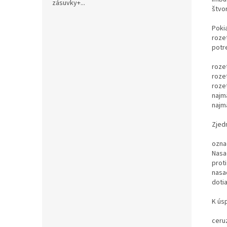
zásuvky+...
štvo
Poki
rozet
potr
roze
rozet
roze
najm
najmä
Zjed
označ
Nasa
prot
nasa
doti
K ús
ceru