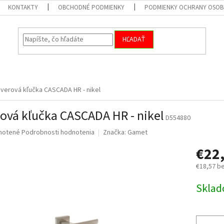
KONTAKTY
OBCHODNÉ PODMIENKY
PODMIENKY OCHRANY OSOB
HĽADAŤ
verová kľučka CASCADA HR - nikel
ová kľučka CASCADA HR - nikel
D554880
né
notené
Podrobnosti hodnotenia
Značka:
Gamet
nie
€22
u
€18,57 b
Jednotk
Skla
cena:
iek.