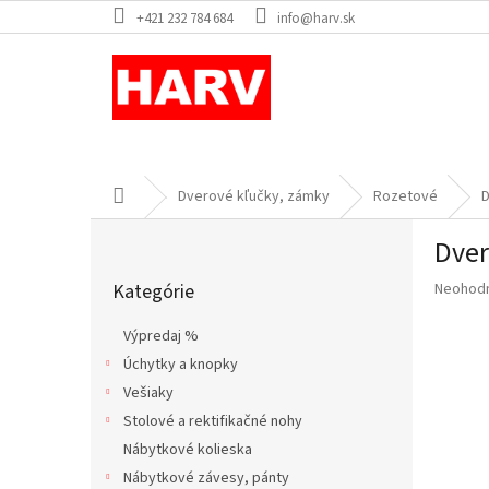
Prejsť
+421 232 784 684
info@harv.sk
na
obsah
Domov
Dverové kľučky, zámky
Rozetové
D
B
Dver
o
Preskočiť
č
Priemer
Kategórie
Neohod
kategórie
n
hodnote
ý
produkt
Výpredaj %
p
je
Úchytky a knopky
a
0,0
z
Vešiaky
n
5
e
Stolové a rektifikačné nohy
hviezdič
l
Nábytkové kolieska
Nábytkové závesy, pánty