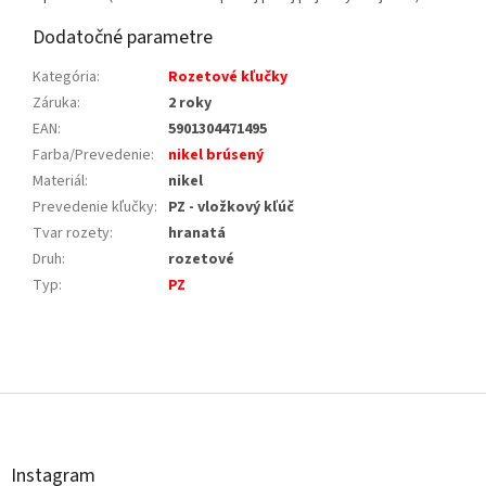
Dodatočné parametre
Kategória
:
Rozetové kľučky
Záruka
:
2 roky
EAN
:
5901304471495
Farba/Prevedenie
:
nikel brúsený
Materiál
:
nikel
Prevedenie kľučky
:
PZ - vložkový kľúč
Tvar rozety
:
hranatá
Druh
:
rozetové
Typ
:
PZ
Z
á
p
ä
t
Instagram