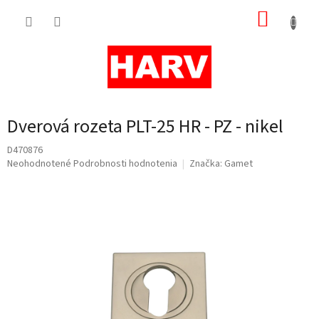
Prejsť
NÁKUP
na
obsah
KOŠÍK
Dverová rozeta PLT-25 HR - PZ - nikel
D470876
Priemerné
Neohodnotené
Podrobnosti hodnotenia
Značka:
Gamet
hodnotenie
produktu
je
0,0
z
5
hviezdičiek.