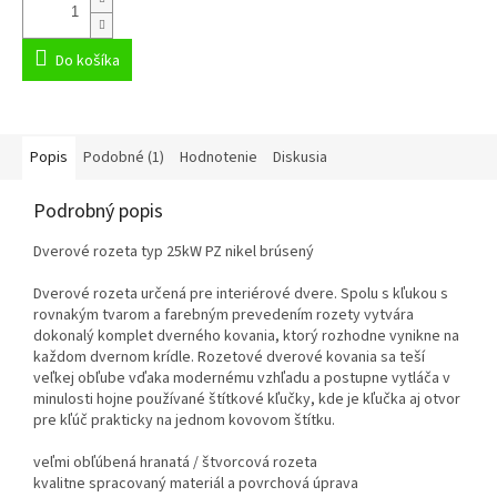
Do košíka
Popis
Podobné (1)
Hodnotenie
Diskusia
Podrobný popis
Dverové rozeta typ 25kW PZ nikel brúsený
Dverové rozeta určená pre interiérové ​​dvere. Spolu s kľukou s
rovnakým tvarom a farebným prevedením rozety vytvára
dokonalý komplet dverného kovania, ktorý rozhodne vynikne na
každom dvernom krídle. Rozetové dverové kovania sa teší
veľkej obľube vďaka modernému vzhľadu a postupne vytláča v
minulosti hojne používané štítkové kľučky, kde je kľučka aj otvor
pre kľúč prakticky na jednom kovovom štítku.
veľmi obľúbená hranatá / štvorcová rozeta
kvalitne spracovaný materiál a povrchová úprava