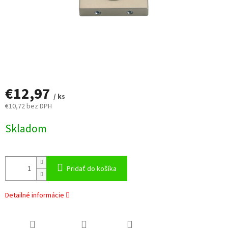
€12,97
/ ks
€10,72 bez DPH
Jednotková
Skladom
cena:
Pridať do košíka
Detailné informácie