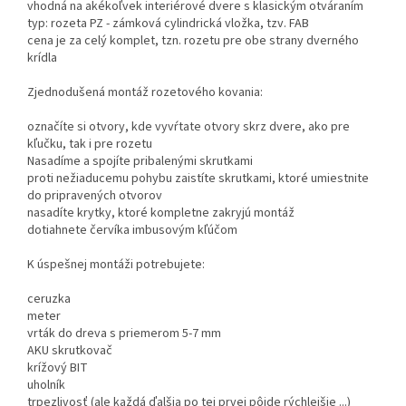
vhodná na akékoľvek interiérové ​​dvere s klasickým otváraním
typ: rozeta PZ - zámková cylindrická vložka, tzv. FAB
cena je za celý komplet, tzn. rozetu pre obe strany dverného
krídla
Zjednodušená montáž rozetového kovania:
označíte si otvory, kde vyvŕtate otvory skrz dvere, ako pre
kľučku, tak i pre rozetu
Nasadíme a spojíte pribalenými skrutkami
proti nežiaducemu pohybu zaistíte skrutkami, ktoré umiestnite
do pripravených otvorov
nasadíte krytky, ktoré kompletne zakryjú montáž
dotiahnete červíka imbusovým kľúčom
K úspešnej montáži potrebujete:
ceruzka
meter
vrták do dreva s priemerom 5-7 mm
AKU skrutkovač
krížový BIT
uholník
trpezlivosť (ale každá ďalšia po tej prvej pôjde rýchlejšie ...)