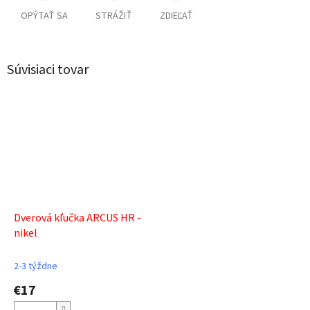
OPÝTAŤ SA
STRÁŽIŤ
ZDIEĽAŤ
Súvisiaci tovar
Dverová kľučka ARCUS HR -
nikel
2-3 týždne
€17