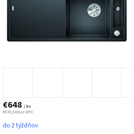
€648
/ ks
€535,54 bez DPH
Jednotková
do 2 týždňov
cena: