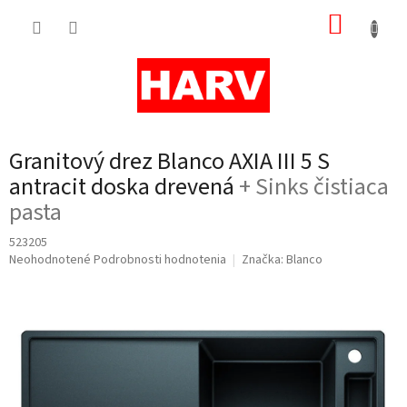
Prejsť
NÁKUP
na
obsah
KOŠÍK
Granitový drez Blanco AXIA III 5 S
antracit doska drevená
+ Sinks čistiaca
pasta
523205
Priemerné
Neohodnotené
Podrobnosti hodnotenia
Značka:
Blanco
hodnotenie
produktu
je
0,0
z
5
hviezdičiek.