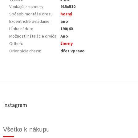
Vonkajšie rozmery
:
915x510
Spôsob montáže drezu
:
horný
Excentrické ovládanie
:
áno
Hĺbka nádob
:
190/40
Možnosť inštalácie drviča
:
Ano
Odtieň
:
čierny
Orientácia drezu
:
dřez vpravo
Z
á
p
ä
t
Instagram
i
e
Všetko k nákupu