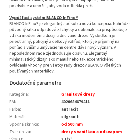
pozdvihne a umožní, aby voda odtiekla preč.
Vypúšťací systém BLANCO InFino®
BLANCO InFino® je elegantný spôsob a nová koncepcia. Nahrádza
pôvodný sitka odpadové záchytky a dokonale sa prispôsobuje
vďaka modernému dizajnu dnu vane drezu. Výsledkom je
priestranný, pokojný a celkový vzhľad, ktorý je príjemný na
pohľad a vášmu umývaciemu centre dáva nový význam. V
neposlednom rade zjednodušuje obsluhu. Elegantný
minimalistický dizajn ako manuálneho tak excentrického
ovládania vhodný pre všetky rady drezov BLANCO všetkých
používaných materiálov.
Dodatočné parametre
Kategória
:
Granitové drezy
EAN
:
4020684679411
Farba
:
antracit
Materiál
:
silgranit
Spodná skrinka
:
od 500 mm
Tvar drezu
:
drezy s vaničkou a odkvapom
Výpust
:
3 1/2"