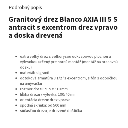
Podrobný popis
Granitový drez Blanco AXIA III 5 S
antracit s excentrom drez vpravo
a doska drevená
extra veľký drez s veľkorysou odkvapovou plochou a
výlevnkou určený pre hornú montáž (montáž na pracovnú
dosku)
materiál: silgranit
odtoková armatúra 3 1/2 "s excentrom, sifón s odbočkou
na umývačku
rozmer drezu: 915 x 510 mm
hĺbka drezu / výlevka: 190/40 mm
orientácia drezu: drez vpravo
spodná skrinka: od 500 mm
súčasťou drezu je drevené doštička