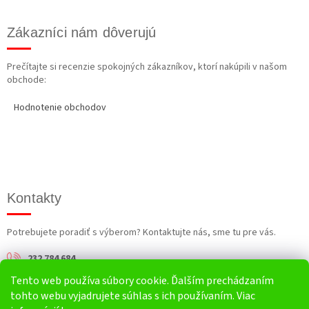
Zákazníci nám dôverujú
Prečítajte si recenzie spokojných zákazníkov, ktorí nakúpili v našom
obchode:
Hodnotenie obchodov
Kontakty
Potrebujete poradiť s výberom? Kontaktujte nás, sme tu pre vás.
232 784 684
Tento web používa súbory cookie. Ďalším prechádzaním
info@harv.sk
tohto webu vyjadrujete súhlas s ich používaním. Viac