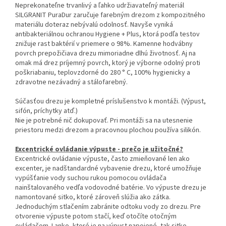
Neprekonateľne trvanlivý a ľahko udržiavateľný materiál
SILGRANIT PuraDur zaručuje farebným drezom z kompozitného
materiálu doteraz nebývalú odolnosť. Navyše vyniká
antibakteriálnou ochranou Hygiene + Plus, ktorá podľa testov
znižuje rast baktérií v priemere o 98%. Kamenne hodvábny
povrch prepožičiava drezu mimoriadne dlhú životnosť. Aj na
omak má drez príjemný povrch, ktorý je výborne odolný proti
poškriabaniu, teplovzdorné do 280 ° C, 100% hygienicky a
zdravotne nezávadný a stálofarebný.
Súčasťou drezu je kompletné príslušenstvo k montáži. (Výpust,
sifón, príchytky atď.)
Nie je potrebné nič dokupovať. Pri montáži sa na utesnenie
priestoru medzi drezom a pracovnou plochou používa silikón.
Excentrické ovládanie výpuste - prečo je užitočné?
Excentrické ovládanie výpuste, často zmieňované len ako
excenter, je nadštandardné vybavenie drezu, ktoré umožňuje
vypúšťanie vody suchou rukou pomocou ovládača
nainštalovaného vedľa vodovodné batérie. Vo výpuste drezu je
namontované sitko, ktoré zároveň slúžia ako zátka.
Jednoduchým stlačením zabránite odtoku vody zo drezu. Pre
otvorenie výpuste potom stačí, keď otočíte otočným
ovládačom. Lanko, ktoré je na výpust napojené, tak sitko