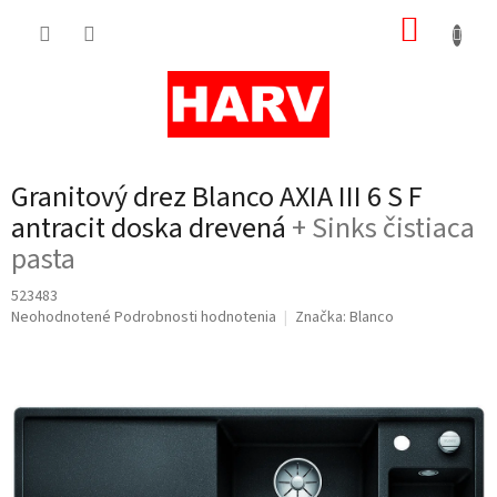
Prejsť
NÁKUP
na
obsah
KOŠÍK
Granitový drez Blanco AXIA III 6 S F
antracit doska drevená
+ Sinks čistiaca
pasta
523483
Priemerné
Neohodnotené
Podrobnosti hodnotenia
Značka:
Blanco
hodnotenie
produktu
je
0,0
z
5
hviezdičiek.