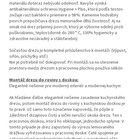
materiálu doteraz nebývalú odolnosť. Navyše vyniká
antibakteriálnou ochranou Hygiene + Plus, ktorá podľa testov
znižuje rast baktérií v priemere o 98%. Kamenne hodvábny
povrch prepožičiava drezu mimoriadne dlhú životnosť. Aj na
omak má drez príjemný povrch, ktorý je výborne odolný proti
poškriabaniu, teplovzdorné do 280 ° C, 100% hygienicky a
zdravotne nezávadný a stálofarebný.
Súčasťou drezu je kompletné príslušenstvo k montáži. (Výpust,
sifón, príchytky atď.)
Nie je potrebné nič dokupovať. Pri montáži sa na utesnenie
priestoru medzi drezom a pracovnou plochou používa silikón.
Montáž drezu do roviny s doskou:
Elegantné riešenie pre moderný interiér a modernej kuchyni
Ak hľadáme ďalšie elegantné riešenie zasadenie kuchynského
drezu, potom montáž drezu do roviny s kuchynskou doskou je
to pravé. Už samo toto označenie napovedá, že pôjde o
záležitosť dizajnovo čistú a ničím nerušící okolia drezu. Ten s
pracovnou doskou, ktorá ho obklopuje, jednoducho splynie. V
tomto prípade je drez zapustený do výrezu lemovaného
drážkou vyfrézovanou v pracovnej doske. Celé spojenie je
zabezpečené mechanickými úchytkami a je potrebné ešte