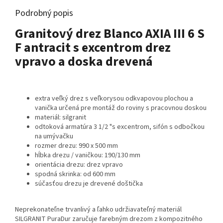
Podrobný popis
Granitový drez Blanco AXIA III 6 S
F antracit s excentrom drez
vpravo a doska drevená
extra veľký drez s veľkorysou odkvapovou plochou a
vanička určená pre montáž do roviny s pracovnou doskou
materiál: silgranit
odtoková armatúra 3 1/2 "s excentrom, sifón s odbočkou
na umývačku
rozmer drezu: 990 x 500 mm
hĺbka drezu / vaničkou: 190/130 mm
orientácia drezu: drez vpravo
spodná skrinka: od 600 mm
súčasťou drezu je drevené doštička
Neprekonateľne trvanlivý a ľahko udržiavateľný materiál
SILGRANIT PuraDur zaručuje farebným drezom z kompozitného