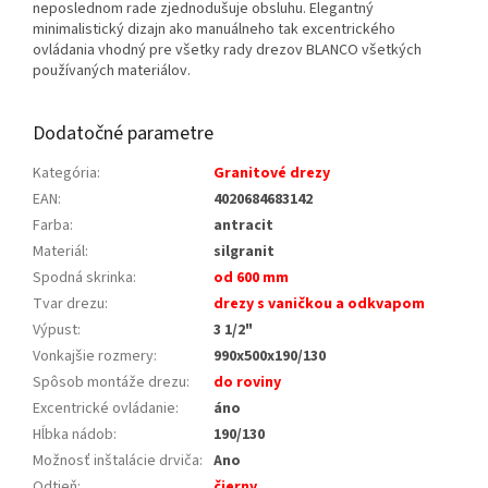
neposlednom rade zjednodušuje obsluhu. Elegantný
minimalistický dizajn ako manuálneho tak excentrického
ovládania vhodný pre všetky rady drezov BLANCO všetkých
používaných materiálov.
Dodatočné parametre
Kategória
:
Granitové drezy
EAN
:
4020684683142
Farba
:
antracit
Materiál
:
silgranit
Spodná skrinka
:
od 600 mm
Tvar drezu
:
drezy s vaničkou a odkvapom
Výpust
:
3 1/2"
Vonkajšie rozmery
:
990x500x190/130
Spôsob montáže drezu
:
do roviny
Excentrické ovládanie
:
áno
Hĺbka nádob
:
190/130
Možnosť inštalácie drviča
:
Ano
Odtieň
:
čierny