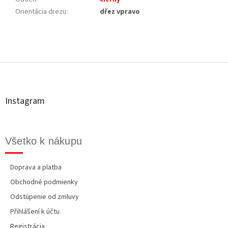
Orientácia drezu
:
dřez vpravo
Z
á
p
ä
t
Instagram
i
e
Všetko k nákupu
Doprava a platba
Obchodné podmienky
Odstúpenie od zmluvy
Přihlášení k účtu
Registrácia