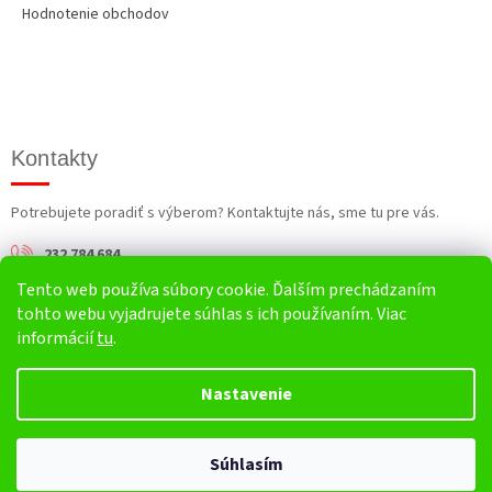
Hodnotenie obchodov
Kontakty
Potrebujete poradiť s výberom? Kontaktujte nás, sme tu pre vás.
232 784 684
Tento web používa súbory cookie. Ďalším prechádzaním
info@harv.sk
tohto webu vyjadrujete súhlas s ich používaním. Viac
informácií
tu
.
Nastavenie
Vytvoril Shoptet
Súhlasím
Copyright 2026
HARV.sk
. Všetky práva vyhradené.