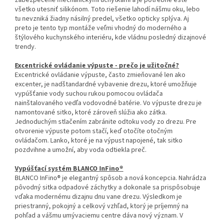
všetko utesniť silikónom. Toto riešenie lahodí nášmu oku, lebo
tu nevzniká žiadny násilný predel, všetko opticky splýva. Aj
preto je tento typ montáže veľmi vhodný do moderného a
štýlového kuchynského interiéru, kde vládnu posledný dizajnové
trendy.
Excentrické ovládanie výpuste - prečo je užitočné?
Excentrické ovládanie výpuste, často zmieňované len ako
excenter, je nadštandardné vybavenie drezu, ktoré umožňuje
vypúšťanie vody suchou rukou pomocou ovládača
nainštalovaného vedľa vodovodné batérie. Vo výpuste drezu je
namontované sitko, ktoré zároveň slúžia ako zátka.
Jednoduchým stlačením zabránite odtoku vody zo drezu. Pre
otvorenie výpuste potom stačí, keď otočíte otočným
ovládačom. Lanko, ktoré je na výpust napojené, tak sitko
pozdvihne a umožní, aby voda odtiekla preč.
Vypúšťací systém BLANCO InFino®
BLANCO InFino® je elegantný spôsob a nová koncepcia. Nahrádza
pôvodný sitka odpadové záchytky a dokonale sa prispôsobuje
vďaka modernému dizajnu dnu vane drezu. Výsledkom je
priestranný, pokojný a celkový vzhľad, ktorý je príjemný na
pohľad a vášmu umývaciemu centre dáva nový význam. V