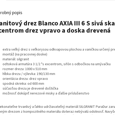
robný popis
anitový drez Blanco AXIA III 6 S sivá ska
centrom drez vpravo a doska drevená
extra veľký drez s veľkorysou odkvapovou plochou a vaničkou určený pr
montáž (na pracovnej doske)
materiál: silgranit
odtoková armatúra 3 1/2 "s excentrom, sifón s odbočkou na umývačku
rozmer drezu: 1000 x 510 mm
hĺbka drezu / výlevka: 190/130 mm
orientácia drezu: drez vpravo
spodná skrinka: od 600 mm
súčasťou drezu je drevené doštička
možnosť dokúpiť nerezové misky a ďalšie príslušenstvo
ekonateľne trvanlivý a ľahko udržiavateľný materiál SILGRANIT PuraDur zar
bným drezom z kompozitného materiálu doteraz nebývalú odolnosť. Navyš