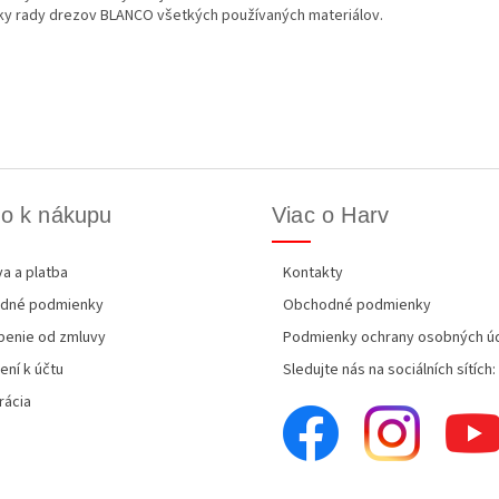
ky rady drezov BLANCO všetkých používaných materiálov.
o k nákupu
Viac o Harv
a a platba
Kontakty
dné podmienky
Obchodné podmienky
enie od zmluvy
Podmienky ochrany osobných ú
ení k účtu
Sledujte nás na sociálních sítích:
rácia