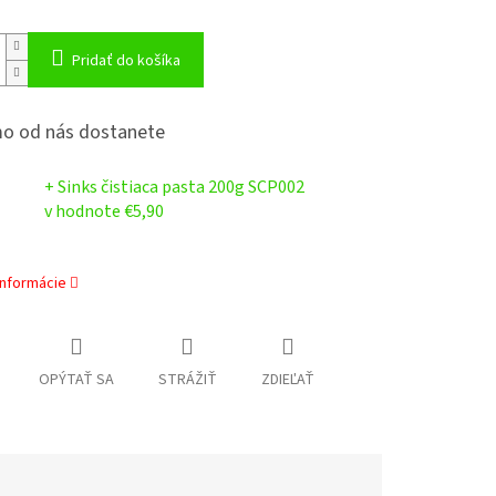
Pridať do košíka
o od nás dostanete
+ Sinks čistiaca pasta 200g SCP002
v hodnote €5,90
informácie
OPÝTAŤ SA
STRÁŽIŤ
ZDIEĽAŤ