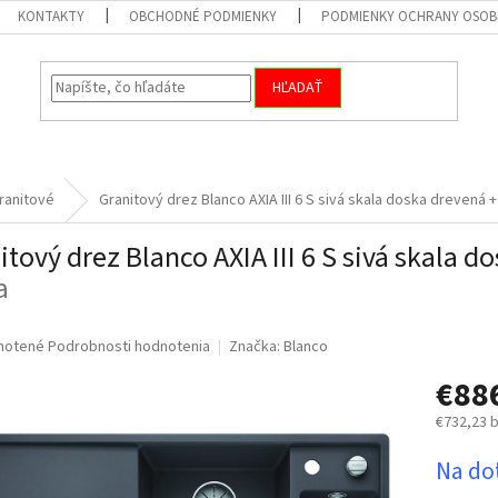
KONTAKTY
OBCHODNÉ PODMIENKY
PODMIENKY OCHRANY OSOB
HĽADAŤ
ranitové
Granitový drez Blanco AXIA III 6 S sivá skala doska drevená
+
itový drez Blanco AXIA III 6 S sivá skala 
a
né
notené
Podrobnosti hodnotenia
Značka:
Blanco
nie
€88
u
€732,23 
Jednotk
Na do
cena:
iek.