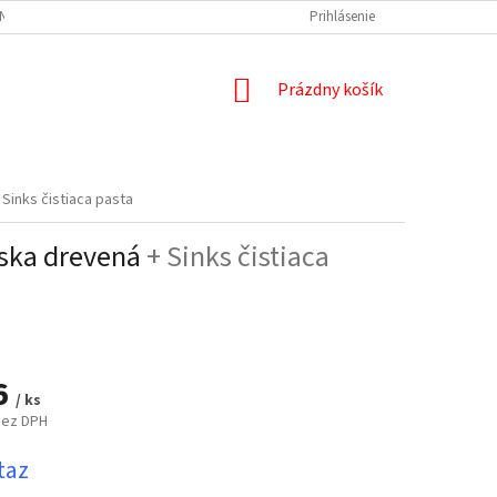
NÝCH ÚDAJOV
DOPRAVA A PLATBA
REKLAMÁCIA
Prihlásenie
ODSTÚPENIE
NÁKUPNÝ
Prázdny košík
KOŠÍK
 Sinks čistiaca pasta
doska drevená
+ Sinks čistiaca
6
/ ks
bez DPH
ová
taz