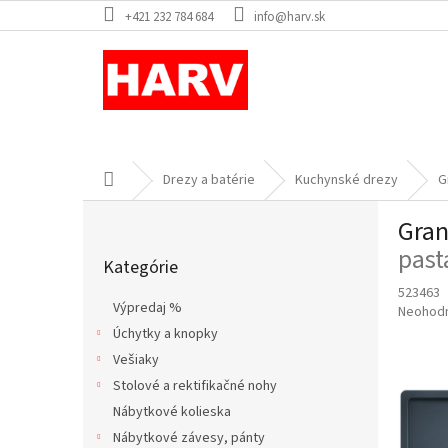
Prejsť
+421 232 784 684
info@harv.sk
na
obsah
Domov
Drezy a batérie
Kuchynské drezy
G
B
Gran
o
Preskočiť
č
past
Kategórie
kategórie
n
523463
ý
Výpredaj %
Priemer
Neohod
p
hodnote
Úchytky a knopky
a
produkt
Vešiaky
n
je
e
Stolové a rektifikačné nohy
0,0
l
z
Nábytkové kolieska
5
Nábytkové závesy, pánty
hviezdič