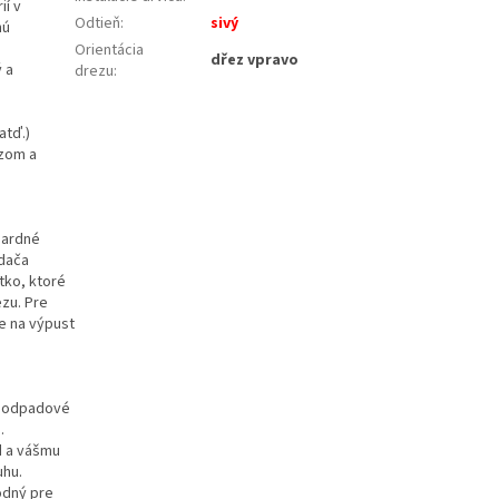
ií v
Odtieň
:
sivý
hú
Orientácia
dřez vpravo
 a
drezu
:
atď.)
ezom a
dardné
dača
tko, ktoré
zu. Pre
e na výpust
a odpadové
.
d a vášmu
uhu.
odný pre