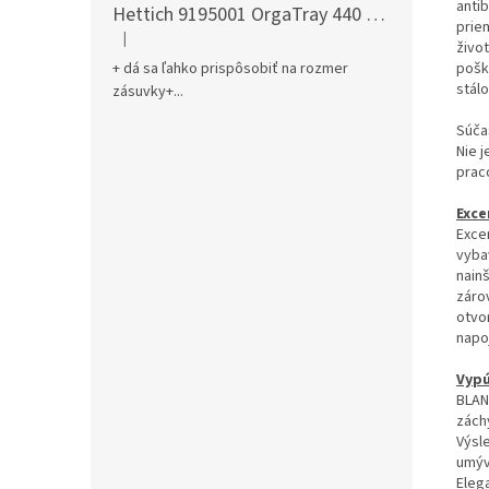
antib
Hettich 9195001 OrgaTray 440 701-800/441-520 mm antracit
prie
|
Hodnotenie produktu je 5 z 5 hviezdičiek.
živo
pošk
+ dá sa ľahko prispôsobiť na rozmer
stál
zásuvky+...
Súča
Nie 
prac
Exce
Exce
vyba
nain
záro
otvo
napo
Vypú
BLAN
zách
Výsl
umýv
Eleg