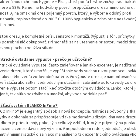
akteriálnou ochranou Hygiene + Plus, ktorá podľa testov znižuje rast baktér
mere o 98%. Kamenne hodvábny povrch prepožičiava drezu mimoriadne dl
tnosť. Aj na omak má drez príjemný povrch, ktorý je výborne odolný proti
riabaniu, teplovzdorné do 280 ° C, 100% hygienicky a zdravotne nezávadný
ofarebný.
sťou drezu je kompletné príslušenstvo k montáži. (Výpust, sifón, príchytky 
je potrebné nič dokupovať. Pri montáži sa na utesnenie priestoru medzi dr
ovnou plochou používa silikón.
ntrické ovládanie výpuste - prečo je užitočné?
ntrické ovládanie výpuste, často zmieňované len ako excenter, je nadštan
venie drezu, ktoré umožňuje vypúšťanie vody suchou rukou pomocou ovlá
štalovaného vedľa vodovodné batérie. Vo výpuste drezu je namontované si
veň slúžia ako zátka. Jednoduchým stlačením zabránite odtoku vody zo dre
renie výpuste potom stačí, keď otočíte otočným ovládačom. Lanko, ktoré j
jené, tak sitko pozdvihne a umožní, aby voda odtiekla preč.
šťací systém BLANCO InFino®
CO InFino® je elegantný spôsob a nová koncepcia. Nahrádza pôvodný sitk
ytky a dokonale sa prispôsobuje vďaka modernému dizajnu dnu vane drezu
edkom je priestranný, pokojný a celkový vzhľad, ktorý je príjemný na pohľa
aciemu centre dáva nový význam. V neposlednom rade zjednodušuje obsl
antný minimalistický dizajn ako manuálneho tak excentrického ovládania vh