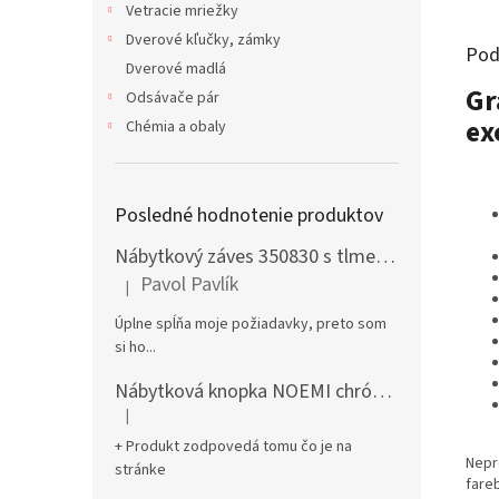
Vetracie mriežky
Dverové kľučky, zámky
Pod
Dverové madlá
Gr
Odsávače pár
ex
Chémia a obaly
Posledné hodnotenie produktov
Nábytkový záves 350830 s tlmením naložený + podložka H0 na vrut
Pavol Pavlík
|
Hodnotenie produktu je 5 z 5 hviezdičiek.
Úplne spĺňa moje požiadavky, preto som
si ho...
Nábytková knopka NOEMI chróm satén
|
Hodnotenie produktu je 5 z 5 hviezdičiek.
+ Produkt zodpovedá tomu čo je na
Nepr
stránke
fare