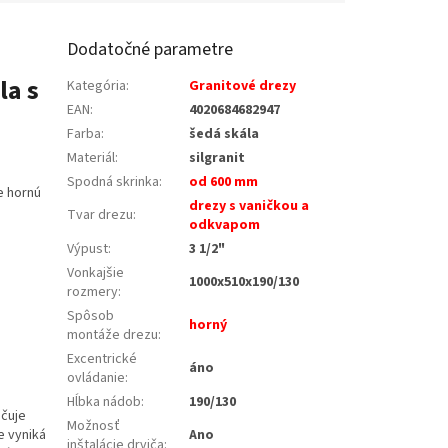
Dodatočné parametre
la s
Kategória
:
Granitové drezy
EAN
:
4020684682947
Farba
:
šedá skála
Materiál
:
silgranit
Spodná skrinka
:
od 600 mm
e hornú
drezy s vaničkou a
Tvar drezu
:
odkvapom
Výpust
:
3 1/2"
Vonkajšie
1000x510x190/130
rozmery
:
Spôsob
horný
montáže drezu
:
Excentrické
áno
ovládanie
:
Hĺbka nádob
:
190/130
učuje
Možnosť
e vyniká
Ano
inštalácie drviča
: