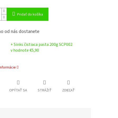
Pridať do košíka
o od nás dostanete
+ Sinks čistiaca pasta 200g SCP002
v hodnote €5,90
informácie
OPÝTAŤ SA
STRÁŽIŤ
ZDIEĽAŤ