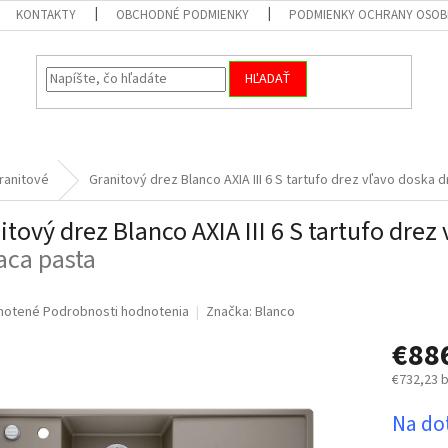
KONTAKTY
OBCHODNÉ PODMIENKY
PODMIENKY OCHRANY OSOB
HĽADAŤ
ranitové
Granitový drez Blanco AXIA III 6 S tartufo drez vľavo doska
itový drez Blanco AXIA III 6 S tartufo dre
iaca pasta
né
notené
Podrobnosti hodnotenia
Značka:
Blanco
nie
€88
u
€732,23 
Jednotk
Na do
cena:
iek.