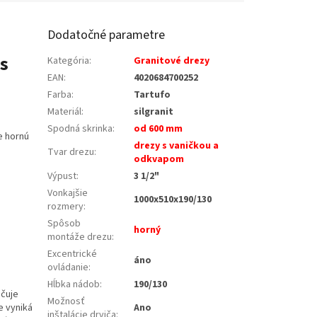
Dodatočné parametre
 s
Kategória
:
Granitové drezy
EAN
:
4020684700252
Farba
:
Tartufo
Materiál
:
silgranit
Spodná skrinka
:
od 600 mm
e hornú
drezy s vaničkou a
Tvar drezu
:
odkvapom
Výpust
:
3 1/2"
Vonkajšie
1000x510x190/130
rozmery
:
Spôsob
horný
montáže drezu
:
Excentrické
áno
ovládanie
:
Hĺbka nádob
:
190/130
učuje
Možnosť
e vyniká
Ano
inštalácie drviča
: