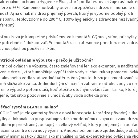
akteriálnou ochranou Hygiene + Plus, ktorá podľa testov znižuje rast baktér
mere o 98%. Kamenne hodvábny povrch prepožičiava drezu mimoriadne dl
tnosť. Aj na omak má drez príjemný povrch, ktorý je výborne odolný proti
riabaniu, teplovzdorné do 280 ° C, 100% hygienicky a zdravotne nezávadný
ofarebný.
sťou drezu je kompletné príslušenstvo k montáži. (Výpust, sifón, príchytky 
je potrebné nič dokupovať. Pri montáži sa na utesnenie priestoru medzi dr
ovnou plochou používa silikón.
ntrické ovládanie výpuste - prečo je užitočné?
ntrické ovládanie výpuste, často zmieňované len ako excenter, je nadštan
venie drezu, ktoré umožňuje vypúšťanie vody suchou rukou pomocou ovlá
štalovaného vedľa vodovodné batérie. Vo výpuste drezu je namontované si
veň slúžia ako zátka. Jednoduchým stlačením zabránite odtoku vody zo dre
renie výpuste potom stačí, keď otočíte otočným ovládačom. Lanko, ktoré j
jené, tak sitko pozdvihne a umožní, aby voda odtiekla preč.
šťací systém BLANCO InFino®
CO InFino® je elegantný spôsob a nová koncepcia. Nahrádza pôvodný sitk
ytky a dokonale sa prispôsobuje vďaka modernému dizajnu dnu vane drezu
edkom je priestranný, pokojný a celkový vzhľad, ktorý je príjemný na pohľa
aciemu centre dáva nový význam. V neposlednom rade zjednodušuje obsl
antný minimalistický dizajn ako manuálneho tak excentrického ovládania vh