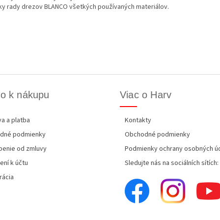
ky rady drezov BLANCO všetkých používaných materiálov.
o k nákupu
Viac o Harv
a a platba
Kontakty
dné podmienky
Obchodné podmienky
enie od zmluvy
Podmienky ochrany osobných ú
ení k účtu
Sledujte nás na sociálních sítích:
rácia