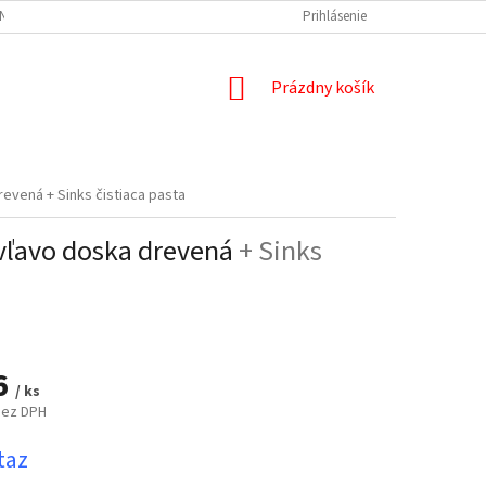
NÝCH ÚDAJOV
DOPRAVA A PLATBA
REKLAMÁCIA
Prihlásenie
ODSTÚPENIE
NÁKUPNÝ
Prázdny košík
KOŠÍK
 drevená
+ Sinks čistiaca pasta
z vľavo doska drevená
+ Sinks
6
/ ks
bez DPH
ová
taz