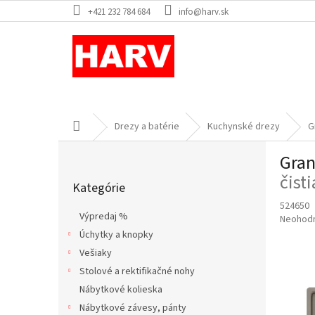
Prejsť
+421 232 784 684
info@harv.sk
na
obsah
Domov
Drezy a batérie
Kuchynské drezy
G
B
Gran
o
Preskočiť
č
čist
Kategórie
kategórie
n
524650
ý
Výpredaj %
Priemer
Neohod
p
hodnote
Úchytky a knopky
a
produkt
Vešiaky
n
je
e
Stolové a rektifikačné nohy
0,0
l
z
Nábytkové kolieska
5
Nábytkové závesy, pánty
hviezdič