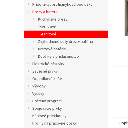
Príborníky, protišmykové podložky
Drezy a batérie
Kuchynské drezy
Nerezové
Granitové
Zvýhodnené sety drez + batéria
Drezové batérie
Doplnky a príslušenstvo
Elektrické zásuvky
Závesné prvky
Odpadkové koše
Výklopy
Výsuvy
Drôtený program
Spojovacie prvky
Káblové priechodky
Popi
Profily na pracovné dosky