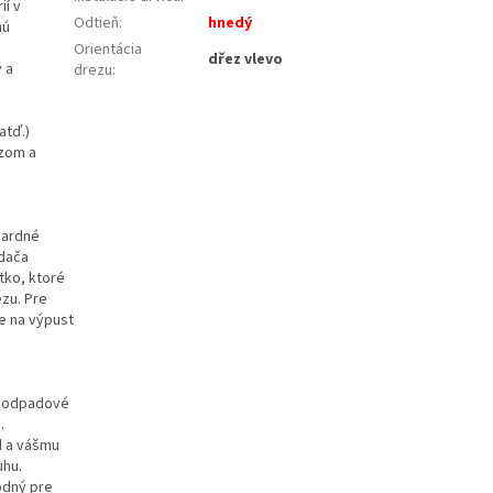
ií v
Odtieň
:
hnedý
hú
Orientácia
dřez vlevo
 a
drezu
:
atď.)
ezom a
dardné
dača
tko, ktoré
zu. Pre
e na výpust
a odpadové
.
d a vášmu
uhu.
odný pre