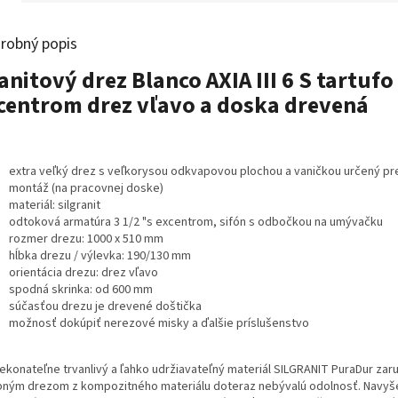
robný popis
anitový drez Blanco AXIA III 6 S tartufo
centrom drez vľavo a doska drevená
extra veľký drez s veľkorysou odkvapovou plochou a vaničkou určený pr
montáž (na pracovnej doske)
materiál: silgranit
odtoková armatúra 3 1/2 "s excentrom, sifón s odbočkou na umývačku
rozmer drezu: 1000 x 510 mm
hĺbka drezu / výlevka: 190/130 mm
orientácia drezu: drez vľavo
spodná skrinka: od 600 mm
súčasťou drezu je drevené doštička
možnosť dokúpiť nerezové misky a ďalšie príslušenstvo
ekonateľne trvanlivý a ľahko udržiavateľný materiál SILGRANIT PuraDur zar
bným drezom z kompozitného materiálu doteraz nebývalú odolnosť. Navyš