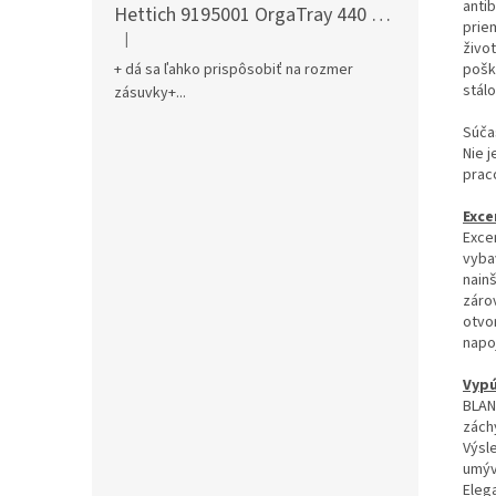
antib
Hettich 9195001 OrgaTray 440 701-800/441-520 mm antracit
prie
|
Hodnotenie produktu je 5 z 5 hviezdičiek.
živo
pošk
+ dá sa ľahko prispôsobiť na rozmer
stál
zásuvky+...
Súča
Nie 
prac
Exce
Exce
vyba
nain
záro
otvo
napo
Vypú
BLAN
zách
Výsl
umýv
Eleg