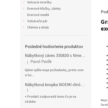
Vetracie mriežky
Dverové kľučky, zámky
Pod
Dverové madlá
Gr
Odsávače pár
ex
Chémia a obaly
Posledné hodnotenie produktov
Nábytkový záves 350830 s tlmením naložený + podložka H0 na vrut
Pavol Pavlík
|
Hodnotenie produktu je 5 z 5 hviezdičiek.
Úplne spĺňa moje požiadavky, preto som
si ho...
Nábytková knopka NOEMI chróm satén
|
Hodnotenie produktu je 5 z 5 hviezdičiek.
+ Produkt zodpovedá tomu čo je na
Nepr
stránke
fare