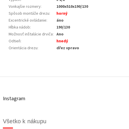
Vonkajšie rozmery
:
1000x510x190/130
Spôsob montáže drezu
:
horný
Excentrické ovládanie
:
áno
Hĺbka nádob
:
190/130
Možnosť inštalácie drviča
:
Ano
Odtieň
:
hnedý
Orientácia drezu
:
dřez vpravo
Z
á
p
ä
t
Instagram
i
e
Všetko k nákupu