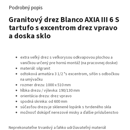
Podrobný popis
Granitový drez Blanco AXIA III 6 S
tartufo s excentrom drez vpravo
a doska sklo
extra veľký drez s veľkorysou odkvapovou plochou a
vaničkou určený pre hornú montáž (na pracovnej doske)
materiál: silgranit
odtoková armatúra 3 1/2 "s excentrom, sifón s odbočkou
na umývačku
rozmer drezu: 1000 x 510 mm
hĺbka drezu / výlevka: 190/130 mm
orientácia drezu: drez vpravo
spodná skrinka: od 600 mm
súčasťou drezu je sklenené lopárik s tvrdeného skla
možnosť dokúpiť nerezové misky a ďalšie príslušenstvo
Neprekonateľne trvanlivý a ľahko udržiavateľný materiál