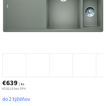
€639
/ ks
€528,10 bez DPH
Jednotková
do 2 týždňov
cena: