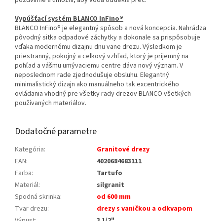
Vypúšťací systém BLANCO InFino®
BLANCO InFino® je elegantný spôsob a nová koncepcia. Nahrádza
pôvodný sitka odpadové záchytky a dokonale sa prispôsobuje
vďaka modernému dizajnu dnu vane drezu. Výsledkom je
priestranný, pokojný a celkový vzhľad, ktorý je príjemný na
pohľad a vášmu umývaciemu centre dáva nový význam. V
neposlednom rade zjednodušuje obsluhu. Elegantný
minimalistický dizajn ako manuálneho tak excentrického
ovládania vhodný pre všetky rady drezov BLANCO všetkých
používaných materiálov.
Dodatočné parametre
Kategória
:
Granitové drezy
EAN
:
4020684683111
Farba
:
Tartufo
Materiál
:
silgranit
Spodná skrinka
:
od 600 mm
Tvar drezu
:
drezy s vaničkou a odkvapom
Výpust
:
3 1/2"