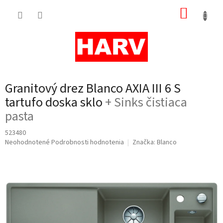
Prejsť
NÁKUP
na
obsah
KOŠÍK
Granitový drez Blanco AXIA III 6 S
tartufo doska sklo
+ Sinks čistiaca
pasta
523480
Priemerné
Neohodnotené
Podrobnosti hodnotenia
Značka:
Blanco
hodnotenie
produktu
je
0,0
z
5
hviezdičiek.