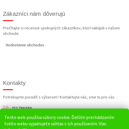
Zákazníci nám dôverujú
Prečítajte si recenzie spokojných zákazníkov, ktorí nakúpili v našom
obchode:
Hodnotenie obchodov
Kontakty
Potrebujete poradiť s výberom? Kontaktujte nás, sme tu pre vás.
232 784 684
Tento web používa súbory cookie. Ďalším prechádzaním
info@harv.sk
tohto webu vyjadrujete súhlas s ich používaním. Viac