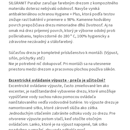
SILGRANIT PuraDur zaručuje farebným drezom z kompozitného
materiálu doteraz nebývalú odolnosť. Navyše vyniká
antibakteriálnou ochranou Hygiene + Plus, ktorá podľa testov
znižuje rast baktérií v priemere o 98%. Kamenne hodvábny
povrch prepožičiava drezu mimoriadne dlhú životnosť. Aj na
omak má drez príjemný povrch, ktorý je výborne odolný proti
poškriabaniu, teplovzdorné do 280 ° C, 100% hygienicky a
zdravotne nezávadný a stálofarebný.
Súčasťou drezu je kompletné príslušenstvo k montáži. (Výpust,
sifón, príchytky atď.)
Nie je potrebné nič dokupovať. Pri montáži sa na utesnenie
priestoru medzi drezom a pracovnou plochou používa silikón.
Excentrické ovládanie výpuste - prečo je užitočné?
Excentrické ovládanie výpuste, často zmieňované len ako
excenter, je nadštandardné vybavenie drezu, ktoré umožňuje
vypúšťanie vody suchou rukou pomocou ovládača
nainštalovaného vedľa vodovodné batérie. Vo výpuste drezu je
namontované sitko, ktoré zároveň slúžia ako zátka.
Jednoduchým stlačením zabránite odtoku vody zo drezu. Pre
otvorenie výpuste potom stačí, keď otočíte otočným
ovládačom. Lanko, ktoré je na výpust napojené, tak sitko
pozdvihne a umožní, aby voda odtiekla preč.