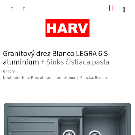
Prejsť
NÁKUP
na
obsah
KOŠÍK
Granitový drez Blanco LEGRA 6 S
aluminium
+ Sinks čistiaca pasta
522208
Priemerné
Neohodnotené
Podrobnosti hodnotenia
Značka:
Blanco
hodnotenie
produktu
je
0,0
z
5
hviezdičiek.