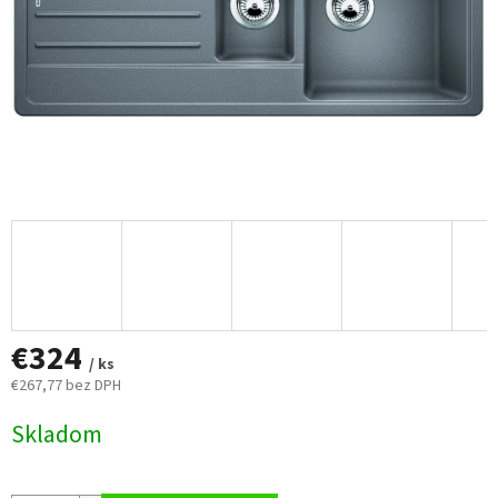
€324
/ ks
€267,77 bez DPH
Jednotková
Skladom
cena: