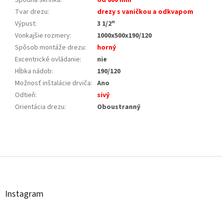
Tvar drezu
:
drezy s vaničkou a odkvapom
Výpust
:
3 1/2"
Vonkajšie rozmery
:
1000x500x190/120
Spôsob montáže drezu
:
horný
Excentrické ovládanie
:
nie
Hĺbka nádob
:
190/120
Možnosť inštalácie drviča
:
Ano
Odtieň
:
sivý
Orientácia drezu
:
Oboustranný
Z
á
p
ä
t
Instagram
i
e