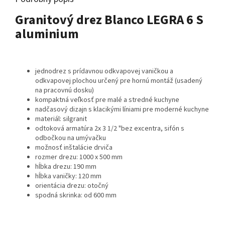
Granitový drez Blanco LEGRA 6 S
aluminium
jednodrez s prídavnou odkvapovej vaničkou a
odkvapovej plochou určený pre hornú montáž (usadený
na pracovnú dosku)
kompaktná veľkosť pre malé a stredné kuchyne
nadčasový dizajn s klacikými líniami pre moderné kuchyne
materiál: silgranit
odtoková armatúra 2x 3 1/2 "bez excentra, sifón s
odbočkou na umývačku
možnosť inštalácie drviča
rozmer drezu: 1000 x 500 mm
hĺbka drezu: 190 mm
hĺbka vaničky: 120 mm
orientácia drezu: otočný
spodná skrinka: od 600 mm