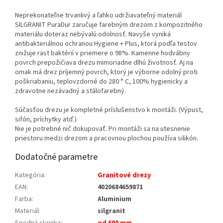
Neprekonateľne trvanlivý a ľahko udržiavateľný materiál
SILGRANIT PuraDur zaručuje farebným drezom z kompozitného
materiálu doteraz nebývalú odolnosť. Navyše vyniká
antibakteriálnou ochranou Hygiene + Plus, ktorá podľa testov
znižuje rast baktérií v priemere o 98%. Kamenne hodvábny
povrch prepožičiava drezu mimoriadne dlhú životnosť. Aj na
omak má drez príjemný povrch, ktorý je výborne odolný proti
poškriabaniu, teplovzdorné do 280 ° C, 100% hygienicky a
zdravotne nezávadný a stálofarebný.
Súčasťou drezu je kompletné príslušenstvo k montáži. (Výpust,
sifón, príchytky atď.)
Nie je potrebné nič dokupovať. Pri montáži sa na utesnenie
priestoru medzi drezom a pracovnou plochou používa silikón.
Dodatočné parametre
Kategória
:
Granitové drezy
EAN
:
4020684659871
Farba
:
Aluminium
Materiál
:
silgranit
Spodná skrinka
:
od 600 mm