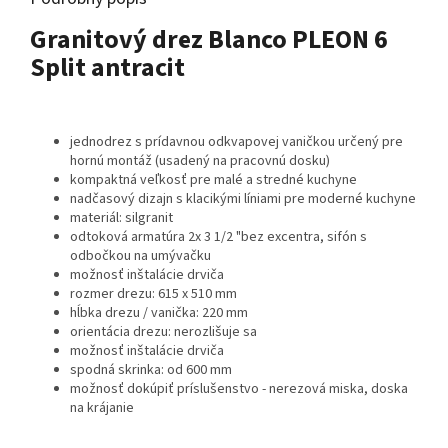
Granitový drez Blanco PLEON 6
Split antracit
jednodrez s prídavnou odkvapovej vaničkou určený pre
hornú montáž (usadený na pracovnú dosku)
kompaktná veľkosť pre malé a stredné kuchyne
nadčasový dizajn s klacikými líniami pre moderné kuchyne
materiál: silgranit
odtoková armatúra 2x 3 1/2 "bez excentra, sifón s
odbočkou na umývačku
možnosť inštalácie drviča
rozmer drezu: 615 x 510 mm
hĺbka drezu / vanička: 220 mm
orientácia drezu: nerozlišuje sa
možnosť inštalácie drviča
spodná skrinka: od 600 mm
možnosť dokúpiť príslušenstvo - nerezová miska, doska
na krájanie