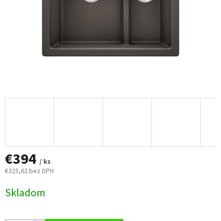
€394
/ ks
€325,62 bez DPH
Jednotková
Skladom
cena: