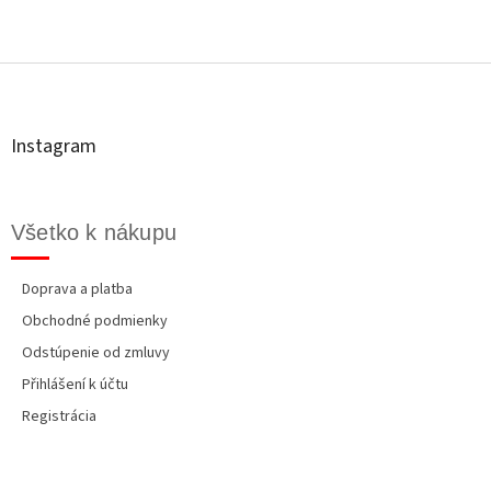
Z
á
p
ä
t
Instagram
i
e
Všetko k nákupu
Doprava a platba
Obchodné podmienky
Odstúpenie od zmluvy
Přihlášení k účtu
Registrácia