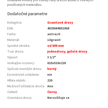
ovládania vhodný pre všetky rady drezov BLANCO všetkých
používaných materiálov.
Dodatočné parametre
Kategória
:
Granitové drezy
EAN
:
4020684651868
Farba
:
antracit
Materiál
:
silgranit
Spodná skrinka
:
od 600 mm
Tvar drezu
:
jednodrezy, guľaté drezy
Výpust
:
3 1/2"
Vonkajšie rozmery
:
615x510x220
Spôsob montáže drezu
:
horný
Excentrické ovládanie
:
nie
Hĺbka nádob
:
220
Možnosť inštalácie drviča
:
Ano
Odtieň
:
čierny
Orientácia drezu
:
Nerozlišuje se