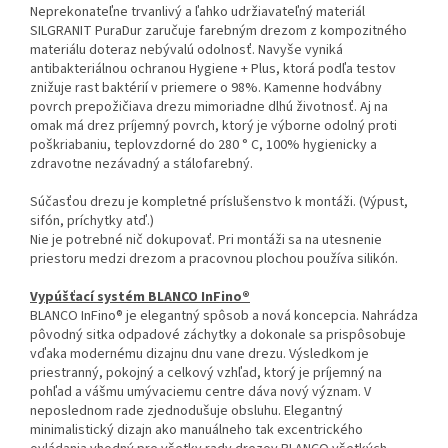
Neprekonateľne trvanlivý a ľahko udržiavateľný materiál
SILGRANIT PuraDur zaručuje farebným drezom z kompozitného
materiálu doteraz nebývalú odolnosť. Navyše vyniká
antibakteriálnou ochranou Hygiene + Plus, ktorá podľa testov
znižuje rast baktérií v priemere o 98%. Kamenne hodvábny
povrch prepožičiava drezu mimoriadne dlhú životnosť. Aj na
omak má drez príjemný povrch, ktorý je výborne odolný proti
poškriabaniu, teplovzdorné do 280 ° C, 100% hygienicky a
zdravotne nezávadný a stálofarebný.
Súčasťou drezu je kompletné príslušenstvo k montáži. (Výpust,
sifón, príchytky atď.)
Nie je potrebné nič dokupovať. Pri montáži sa na utesnenie
priestoru medzi drezom a pracovnou plochou používa silikón.
Vypúšťací systém BLANCO InFino®
BLANCO InFino® je elegantný spôsob a nová koncepcia. Nahrádza
pôvodný sitka odpadové záchytky a dokonale sa prispôsobuje
vďaka modernému dizajnu dnu vane drezu. Výsledkom je
priestranný, pokojný a celkový vzhľad, ktorý je príjemný na
pohľad a vášmu umývaciemu centre dáva nový význam. V
neposlednom rade zjednodušuje obsluhu. Elegantný
minimalistický dizajn ako manuálneho tak excentrického