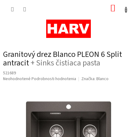
Prejsť
NÁKUP
na
obsah
KOŠÍK
Granitový drez Blanco PLEON 6 Split
antracit
+ Sinks čistiaca pasta
521689
Priemerné
Neohodnotené
Podrobnosti hodnotenia
Značka:
Blanco
hodnotenie
produktu
je
0,0
z
5
hviezdičiek.