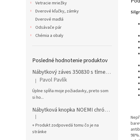
Pod
Vetracie mriežky
Dverové kľučky, zámky
Silg
Dverové madlá
Odsávače pár
Chémia a obaly
Posledné hodnotenie produktov
Nábytkový záves 350830 s tlmením naložený + podložka H0 na vrut
Pavol Pavlík
|
Hodnotenie produktu je 5 z 5 hviezdičiek.
Úplne spĺňa moje požiadavky, preto som
si ho...
Nábytková knopka NOEMI chróm satén
|
Nepř
Hodnotenie produktu je 5 z 5 hviezdičiek.
bare
+ Produkt zodpovedá tomu čo je na
antib
stránke
98%.