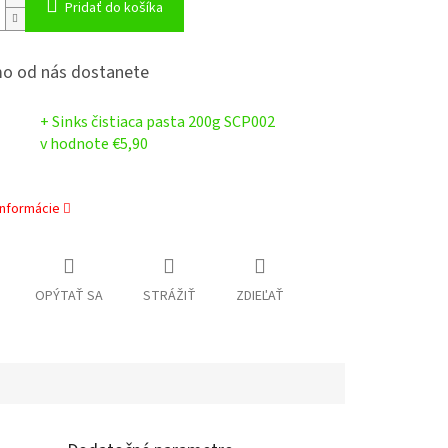
Pridať do košíka
o od nás dostanete
+ Sinks čistiaca pasta 200g SCP002
v hodnote €5,90
informácie
OPÝTAŤ SA
STRÁŽIŤ
ZDIEĽAŤ