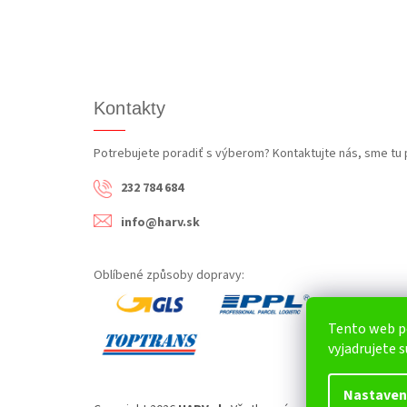
Kontakty
Potrebujete poradiť s výberom? Kontaktujte nás, sme tu 
232 784 684
info@harv.sk
Oblíbené způsoby dopravy:
Tento web p
vyjadrujete s
Nastaven