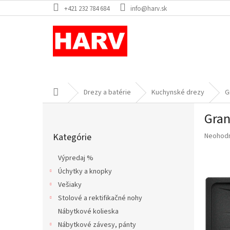
Prejsť
+421 232 784 684
info@harv.sk
na
obsah
Domov
Drezy a batérie
Kuchynské drezy
G
B
Gran
o
Preskočiť
č
Priemer
Kategórie
Neohod
kategórie
n
hodnote
ý
produkt
Výpredaj %
p
je
Úchytky a knopky
a
0,0
z
Vešiaky
n
5
e
Stolové a rektifikačné nohy
hviezdič
l
Nábytkové kolieska
Nábytkové závesy, pánty