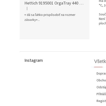
má d
Hettich 9195001 OrgaTray 440 701-800/441-520 mm antracit
°C, 
|
Hodnotenie produktu je 5 z 5 hviezdičiek.
Součá
+ dá sa ľahko prispôsobiť na rozmer
Není
zásuvky+...
ploch
Z
á
p
Instagram
Všetk
ä
t
i
Doprav
e
Obcho
Odstúp
Přihláš
Regist