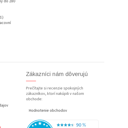
ný do 280
d.)
racovní
Zákazníci nám dôverujú
Prečítajte si recenzie spokojných
zákazníkov, ktorí nakúpili v našom
obchode:
dajov
Hodnotenie obchodov