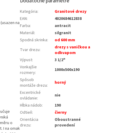
Dodatočné parametre
Kategória
:
Granitové drezy
EAN
:
4020684612838
 (usazen na
Farba
:
antracit
Materiál
:
silgranit
Spodná skrinka
:
od 600 mm
drezy s vaničkou a
Tvar drezu
:
odkvapom
Výpust
:
3 1/2"
Vonkajšie
1000x500x190
rozmery
:
Spôsob
horný
montáže drezu
:
Excentrické
nie
ovládanie
:
Hĺbka nádob
:
190
ručuje
Odtieň
:
čierny
yniká
Orientácia
Oboustranné
růměru o
drezu
:
provedení
. I na omak