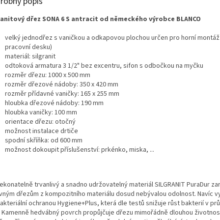
robný popis
ranitový dřez SONA 6 S antracit od německého výrobce BLANCO
velký jednodřez s vaničkou a odkapovou plochou určen pro horní montáž
pracovní desku)
materiál: silgranit
odtoková armatura 3 1/2" bez excentru, sifon s odbočkou na myčku
rozměr dřezu: 1000 x 500 mm
rozměr dřezové nádoby: 350 x 420 mm
rozměr přídavné vaničky: 165 x 255 mm
hloubka dřezové nádoby: 190 mm
hloubka vaničky: 100 mm
orientace dřezu: otočný
možnost instalace drtiče
spodní skříňka: od 600 mm
možnost dokoupit příslušenství: prkénko, miska, ...
ekonatelně trvanlivý a snadno udržovatelný materiál SILGRANIT PuraDur za
vným dřezům z kompozitního materiálu dosud nebývalou odolnost. Navíc v
akteriální ochranou Hygiene+Plus, která dle testů snižuje růst bakterií v p
 Kamenně hedvábný povrch propůjčuje dřezu mimořádně dlouhou životnost