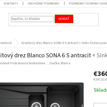
KONTAKTY
OBCHODNÉ PODMIENKY
PODMIENKY OCHRANY OSOB
HĽADAŤ
ranitové
Granitový drez Blanco SONA 6 S antracit
+ Sinks čistiaca pas
itový drez Blanco SONA 6 S antracit
+ Sin
né
notené
Podrobnosti hodnotenia
Značka:
Blanco
nie
€36
u
€297,52 
Jednotk
Skla
cena:
iek.