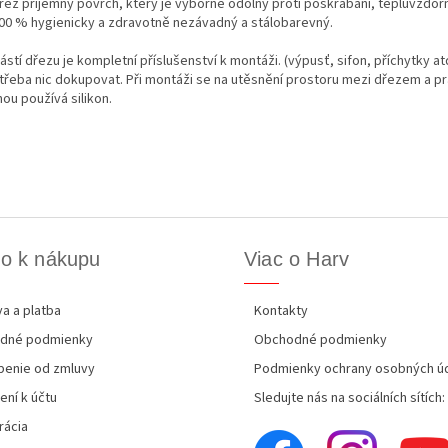
řez příjemný povrch, který je výborně odolný proti poškrábání, tepluvzdor
100 % hygienicky a zdravotně nezávadný a stálobarevný.
stí dřezu je kompletní příslušenství k montáži. (výpusť, sifon, příchytky at
 třeba nic dokupovat. Při montáži se na utěsnění prostoru mezi dřezem a p
ou používá silikon.
o k nákupu
Viac o Harv
a a platba
Kontakty
dné podmienky
Obchodné podmienky
enie od zmluvy
Podmienky ochrany osobných ú
ení k účtu
Sledujte nás na sociálních sítích:
rácia