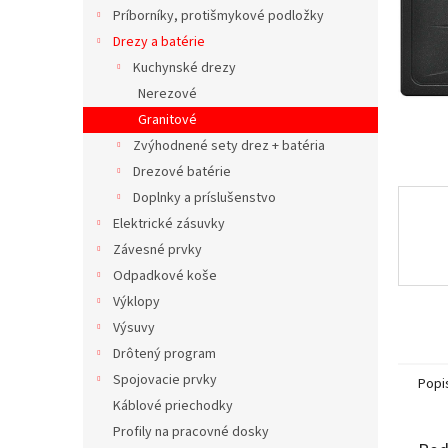
Príborníky, protišmykové podložky
Drezy a batérie
Kuchynské drezy
Nerezové
Granitové
Zvýhodnené sety drez + batéria
Drezové batérie
Doplnky a príslušenstvo
Elektrické zásuvky
Závesné prvky
Odpadkové koše
Výklopy
Výsuvy
Drôtený program
Spojovacie prvky
Popi
Káblové priechodky
Profily na pracovné dosky