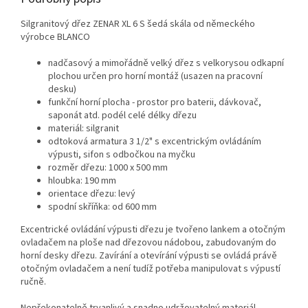
Silgranitový dřez ZENAR XL 6 S šedá skála od německého
výrobce BLANCO
nadčasový a mimořádně velký dřez s velkorysou odkapní
plochou určen pro horní montáž (usazen na pracovní
desku)
funkční horní plocha - prostor pro baterii, dávkovač,
saponát atd. podél celé délky dřezu
materiál: silgranit
odtoková armatura 3 1/2" s excentrickým ovládáním
výpusti, sifon s odbočkou na myčku
rozměr dřezu: 1000 x 500 mm
hloubka: 190 mm
orientace dřezu: levý
spodní skříňka: od 600 mm
Excentrické ovládání výpusti dřezu je tvořeno lankem a otočným
ovladačem na ploše nad dřezovou nádobou, zabudovaným do
horní desky dřezu. Zavírání a otevírání výpusti se ovládá právě
otočným ovladačem a není tudíž potřeba manipulovat s výpustí
ručně.