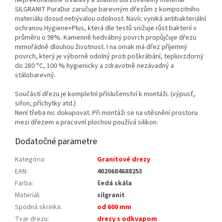
Nepřekonatelně trvanlivý a snadno udržovatelný materiál
SILGRANIT PuraDur zaručuje barevným dřezům z kompozitního
materiálu dosud nebývalou odolnost. Navíc vyniká antibakteriální
ochranou Hygiene+Plus, která dle testů snižuje růst bakterií v
průměru o 98%. Kamenně hedvábný povrch propůjčuje dřezu
mimořádně dlouhou životnost. I na omak má dřez příjemný
povrch, který je výborně odolný proti poškrábání, tepluvzdorný
do 280 °C, 100 % hygienicky a zdravotně nezávadný a
stálobarevný.
Součástí dřezu je kompletní příslušenství k montáži. (výpusť,
sifon, příchytky atd.)
Není třeba nic dokupovat. Při montáži se na utěsnění prostoru
mezi dřezem a pracovní plochou používá silikon.
Dodatočné parametre
Kategória
:
Granitové drezy
EAN
:
4020684688253
Farba
:
šedá skála
Materiál
:
silgranit
Spodná skrinka
:
od 600 mm
Tvar drezu
:
drezy s odkvapom