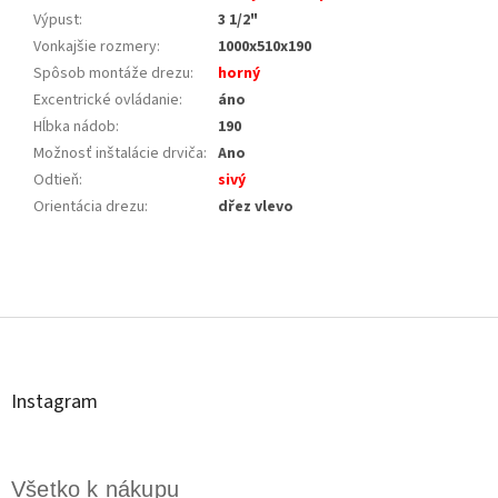
Výpust
:
3 1/2"
Vonkajšie rozmery
:
1000x510x190
Spôsob montáže drezu
:
horný
Excentrické ovládanie
:
áno
Hĺbka nádob
:
190
Možnosť inštalácie drviča
:
Ano
Odtieň
:
sivý
Orientácia drezu
:
dřez vlevo
Z
á
p
ä
t
Instagram
i
e
Všetko k nákupu