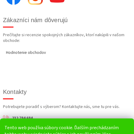
Zákazníci nám dôverujú
Prečítajte si recenzie spokojných zákazníkov, ktorí nakúpili v našom
obchode:
Hodnotenie obchodov
Kontakty
Potrebujete poradiť s výberom? Kontaktujte nás, sme tu pre vás.
232 784 684
Tento web používa súbory cookie. Ďalším prechádzaním
info@harv.sk