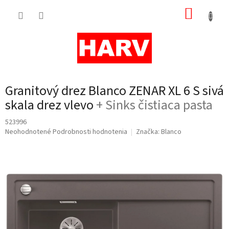
Prejsť
NÁKUP
na
obsah
KOŠÍK
Granitový drez Blanco ZENAR XL 6 S sivá
skala drez vlevo
+ Sinks čistiaca pasta
523996
Priemerné
Neohodnotené
Podrobnosti hodnotenia
Značka:
Blanco
hodnotenie
produktu
je
0,0
z
5
hviezdičiek.