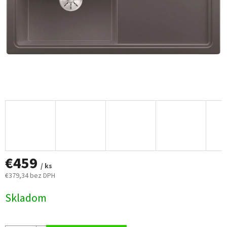
€459
/ ks
€379,34 bez DPH
Jednotková
Skladom
cena: