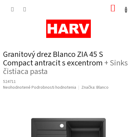
Prejsť
NÁKUP
na
obsah
KOŠÍK
Granitový drez Blanco ZIA 45 S
Compact antracit s excentrom
+ Sinks
čistiaca pasta
524711
Priemerné
Neohodnotené
Podrobnosti hodnotenia
Značka:
Blanco
hodnotenie
produktu
je
0,0
z
5
hviezdičiek.