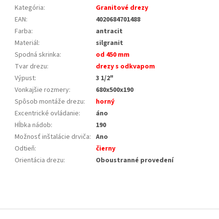
Kategória
:
Granitové drezy
EAN
:
4020684701488
Farba
:
antracit
Materiál
:
silgranit
Spodná skrinka
:
od 450 mm
Tvar drezu
:
drezy s odkvapom
Výpust
:
3 1/2"
Vonkajšie rozmery
:
680x500x190
Spôsob montáže drezu
:
horný
Excentrické ovládanie
:
áno
Hĺbka nádob
:
190
Možnosť inštalácie drviča
:
Ano
Odtieň
:
čierny
Orientácia drezu
:
Oboustranné provedení
Z
á