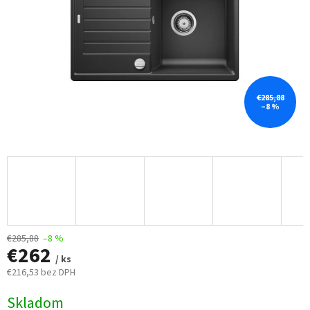
€285,88
–8 %
€285,88
–8 %
€262
/ ks
€216,53 bez DPH
Jednotková
Skladom
cena: