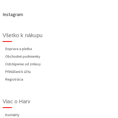
p
ä
t
Instagram
i
e
Všetko k nákupu
Doprava a platba
Obchodné podmienky
Odstúpenie od zmluvy
Přihlášení k účtu
Registrácia
Viac o Harv
Kontakty