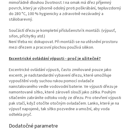
mimořádně dlouhou životnost. I na omak má dřez příjemný
povrch, který je výborně odolný proti poškrábání, tepluvzdorný
do 280 °C, 100 % hygienicky a zdravotně nezávadný a
stálobarevný.
Součástí dřezu je kompletní příslušenství k montáži. (výpusť,
sifon, příchytky atd.)
Není třeba nic dokupovat. Při montáži se na utěsnění prostoru
mezi dřezem a pracovní plochou používá silikon.
Excentrické ovládání výpusti - proč je užitečné?
Excentrické ovládání výpusti, často zmiňované pouze jako
excentr, je nadstandardní vybavení dřezu, které umožňuje
vypouštění vody suchou rukou pomocí ovladače
nainstalovaného vedle vodovodní baterie. Ve výpusti dřezu je
namontované sítko, které zároveň slouží jako zátka. Pouhým
stlačením zabráníte odtoku vody ze dřezu. Pro otevření výpusti
pak stačí, když otočíte otočným ovladačem. Lanko, které je na
výpusť napojené, tak sítko pozvedne a umožní, aby voda
odtekla pryč.
Dodatočné parametre