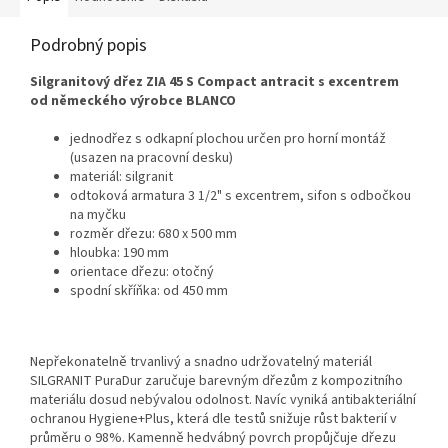
Podrobný popis
Silgranitový dřez ZIA 45 S Compact antracit s excentrem
od německého výrobce BLANCO
jednodřez s odkapní plochou určen pro horní montáž
(usazen na pracovní desku)
materiál: silgranit
odtoková armatura 3 1/2" s excentrem, sifon s odbočkou
na myčku
rozměr dřezu: 680 x 500 mm
hloubka: 190 mm
orientace dřezu: otočný
spodní skříňka: od 450 mm
Nepřekonatelně trvanlivý a snadno udržovatelný materiál
SILGRANIT PuraDur zaručuje barevným dřezům z kompozitního
materiálu dosud nebývalou odolnost. Navíc vyniká antibakteriální
ochranou Hygiene+Plus, která dle testů snižuje růst bakterií v
průměru o 98%. Kamenně hedvábný povrch propůjčuje dřezu