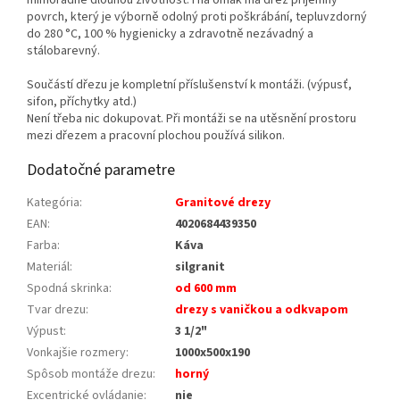
mimořádně dlouhou životnost. I na omak má dřez příjemný
povrch, který je výborně odolný proti poškrábání, tepluvzdorný
do 280 °C, 100 % hygienicky a zdravotně nezávadný a
stálobarevný.
Součástí dřezu je kompletní příslušenství k montáži. (výpusť,
sifon, příchytky atd.)
Není třeba nic dokupovat. Při montáži se na utěsnění prostoru
mezi dřezem a pracovní plochou používá silikon.
Dodatočné parametre
Kategória
:
Granitové drezy
EAN
:
4020684439350
Farba
:
Káva
Materiál
:
silgranit
Spodná skrinka
:
od 600 mm
Tvar drezu
:
drezy s vaničkou a odkvapom
Výpust
:
3 1/2"
Vonkajšie rozmery
:
1000x500x190
Spôsob montáže drezu
:
horný
Excentrické ovládanie
:
nie