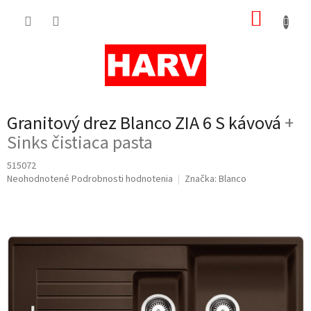
Prejsť
NÁKUP
na
obsah
KOŠÍK
Granitový drez Blanco ZIA 6 S kávová
+
Sinks čistiaca pasta
515072
Priemerné
Neohodnotené
Podrobnosti hodnotenia
Značka:
Blanco
hodnotenie
produktu
je
0,0
z
5
hviezdičiek.