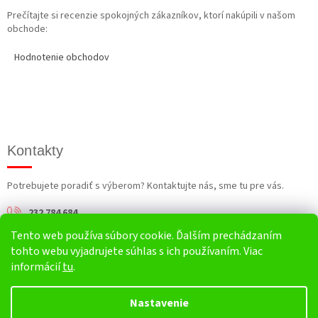
Prečítajte si recenzie spokojných zákazníkov, ktorí nakúpili v našom
obchode:
Hodnotenie obchodov
Kontakty
Potrebujete poradiť s výberom? Kontaktujte nás, sme tu pre vás.
232 784 684
Tento web používa súbory cookie. Ďalším prechádzaním
info@harv.sk
tohto webu vyjadrujete súhlas s ich používaním. Viac
informácií
tu
.
Nastavenie
Vytvoril Shoptet