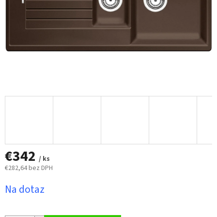
€342
/ ks
€282,64 bez DPH
Jednotková
Na dotaz
cena: