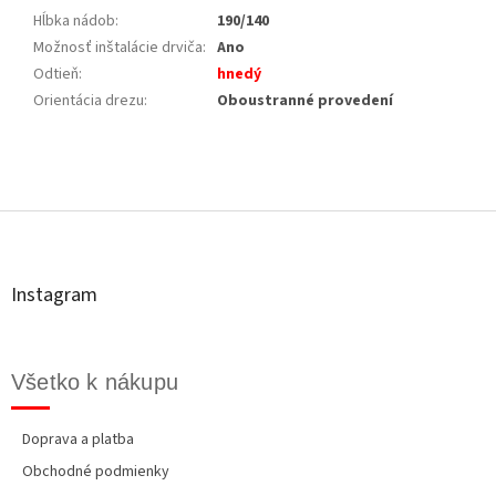
Hĺbka nádob
:
190/140
Možnosť inštalácie drviča
:
Ano
Odtieň
:
hnedý
Orientácia drezu
:
Oboustranné provedení
Z
á
p
ä
t
Instagram
i
e
Všetko k nákupu
Doprava a platba
Obchodné podmienky