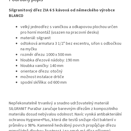
Silgranitový dřez ZIA 6 S kávová od německého výrobce
BLANCO
velký jednodřez s vaničkou a odkapovou plochou určen
pro horní montáž (usazen na pracovní desku)
materiál: silgranit
odtoková armatura 3 1/2" bez excentru, sifon s odbočkou
na myčku
rozměr dřezu: 1000 x 500 mm
hloubka dřezové nádoby: 190 mm
hloubka vaničky: 140 mm
orientace dřezu: otočný
možnost instalace drtiče
spodní skříňka: od 600 mm
Nepřekonatelně trvanlivý a snadno udržovatelný materiál
SILGRANIT PuraDur zaručuje barevným dřezům z kompozitního
materiálu dosud nebývalou odolnost. Navíc vyniká antibakteriální
ochranou Hygiene+Plus, která dle testů snižuje růst bakterií v
průměru o 98%. Kamenně hedvábný povrch propůjčuje dřezu