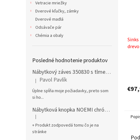
Vetracie mriežky
Dverové kľučky, zámky
Dverové madlá
Odsávače pár
Chémia a obaly
Sinks
drevo
Posledné hodnotenie produktov
Nábytkový záves 350830 s tlmením naložený + podložka H0 na vrut
Pavol Pavlík
|
Hodnotenie produktu je 5 z 5 hviezdičiek.
€97,
Úplne spĺňa moje požiadavky, preto som
si ho...
Nábytková knopka NOEMI chróm satén
|
Popi
Hodnotenie produktu je 5 z 5 hviezdičiek.
+ Produkt zodpovedá tomu čo je na
stránke
Pod