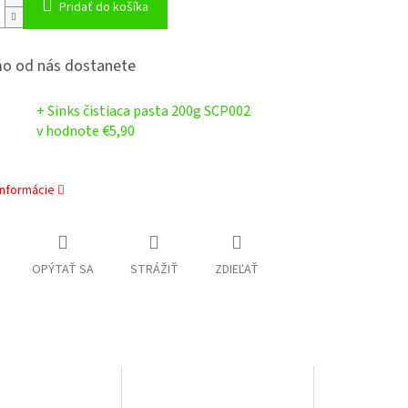
Pridať do košíka
o od nás dostanete
+ Sinks čistiaca pasta 200g SCP002
v hodnote €5,90
informácie
OPÝTAŤ SA
STRÁŽIŤ
ZDIEĽAŤ