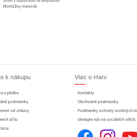
Sifón s odbočkou na umývačku
Montážny materiál
o k nákupu
Viac o Harv
a a platba
Kontakty
dné podmienky
Obchodné podmienky
enie od zmluvy
Podmienky ochrany osobných ú
ení k účtu
Sledujte nás na sociálních sítích:
rácia