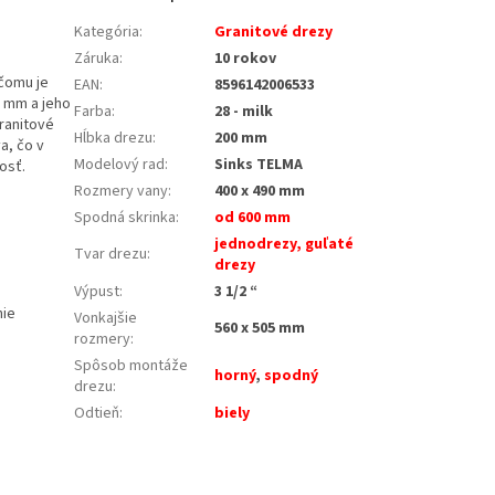
Kategória
:
Granitové drezy
Záruka
:
10 rokov
 čomu je
EAN
:
8596142006533
0 mm a jeho
Farba
:
28 - milk
ranitové
Hĺbka drezu
:
200 mm
a, čo v
Modelový rad
:
Sinks TELMA
osť.
Rozmery vany
:
400 x 490 mm
Spodná skrinka
:
od 600 mm
jednodrezy, guľaté
Tvar drezu
:
drezy
Výpust
:
3 1/2 “
nie
Vonkajšie
560 x 505 mm
rozmery
:
Spôsob montáže
horný
,
spodný
drezu
:
Odtieň
:
biely