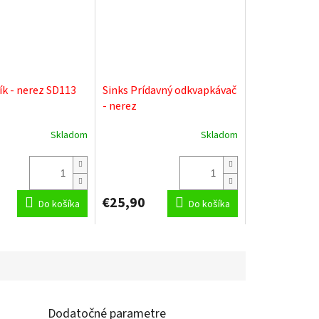
ík - nerez SD113
Sinks Prídavný odkvapkávač
- nerez
Skladom
Skladom
€25,90
Do košíka
Do košíka
Dodatočné parametre