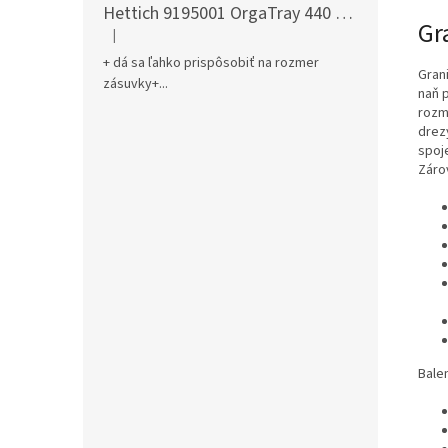
Hettich 9195001 OrgaTray 440 701-800/441-520 mm antracit
Gr
|
Hodnotenie produktu je 5 z 5 hviezdičiek.
+ dá sa ľahko prispôsobiť na rozmer
Gran
zásuvky+...
naň 
rozm
drez
spoj
Záro
Bale