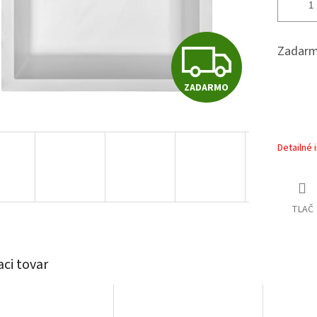
Z
Zadarm
ZADARMO
A
D
Detailné 
A
TLAČ
R
aci tovar
M