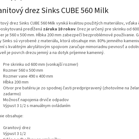
anitový drez Sinks CUBE 560 Milk
itový drez Sinks CUBE 560 Milk vyniká kvalitou použitých materiálov, vďaka
poskytovaná predĺžená
záruka 10 rokov
. Drez je určený pre skrinku od 60
er je 560 x 500 mm. Hĺbka 200 mm zabezpečí bezproblémové používanie. G
y Sinks sú vyrobené z materiálu, ktorá obsahuje min. 80% jemného kameniv
ení s kvalitným akrylátovým spojivom zaručuje mimoriadnu pevnosť a odoln
veň je povrch drezu jemný a na dotyk príjemne kamenný.
Pre skrinku od 600 mm (vonkajší rozmer)
Rozmer 560 x 500 mm
Rozmer vane 490 x 400 mm
Hĺbka 200 mm
Otvor pre batériu je zo spodnej časti predpripravený (zhotovíme na žela
zadarmo)
Možnosť napojenia drviče odpadov
Výpust 3 1/2 s manuálnym ovládaním
nie obsahuje:
Granitový drez
Výpust 3 1/2