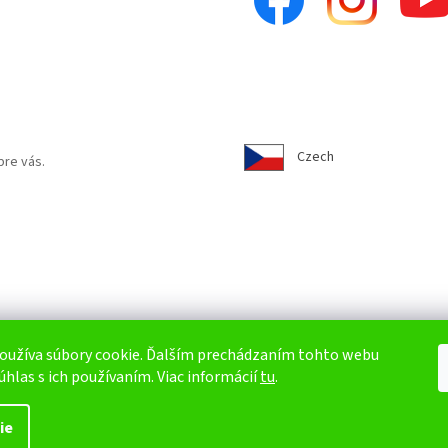
Czech
pre vás.
oužíva súbory cookie. Ďalším prechádzaním tohto webu
úhlas s ich používaním. Viac informácií
tu
.
ie