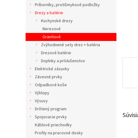
Príborníky, protišmykové podložky
Drezy a batérie
Kuchynské drezy
Nerezové
Granitové
Zvýhodnené sety drez + batéria
Drezové batérie
Doplnky a príslušenstvo
Elektrické zásuvky
Závesné prvky
Odpadkové koše
Výklopy
Výsuvy
Drôtený program
Súvisi
Spojovacie prvky
Káblové priechodky
Profily na pracovné dosky