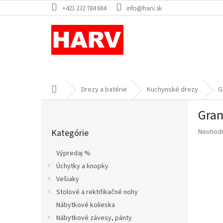
Prejsť
+421 232 784 684
info@harv.sk
na
obsah
Domov
Drezy a batérie
Kuchynské drezy
G
B
Gran
o
Preskočiť
č
Priemer
Kategórie
Neohod
kategórie
n
hodnote
ý
produkt
Výpredaj %
p
je
Úchytky a knopky
a
0,0
z
Vešiaky
n
5
e
Stolové a rektifikačné nohy
hviezdič
l
Nábytkové kolieska
Nábytkové závesy, pánty