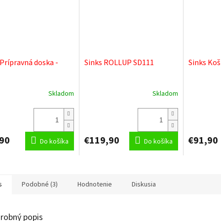
O
 Prípravná doska -
Sinks ROLLUP SD111
Sinks Koš
Skladom
Skladom
90
€119,90
€91,90
Do košíka
Do košíka
s
Podobné (3)
Hodnotenie
Diskusia
robný popis