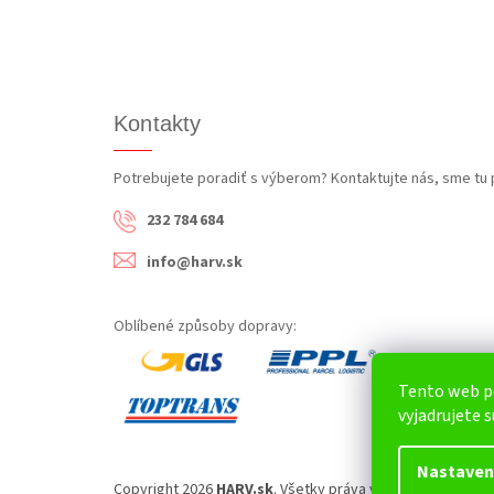
Kontakty
Potrebujete poradiť s výberom? Kontaktujte nás, sme tu 
232 784 684
info@harv.sk
Oblíbené způsoby dopravy:
Tento web p
vyjadrujete s
Nastaven
Copyright 2026
HARV.sk
. Všetky práva vyhradené.