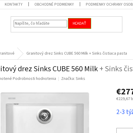
KONTAKTY
OBCHODNÉ PODMIENKY
PODMIENKY OCHRANY OSOB
HĽADAŤ
ranitové
Granitový drez Sinks CUBE 560 Milk
+ Sinks čistiaca pasta
itový drez Sinks CUBE 560 Milk
+ Sinks či
né
notené
Podrobnosti hodnotenia
Značka:
Sinks
nie
€27
u
€229,67 
Jednotk
2-3 t
cena:
iek.