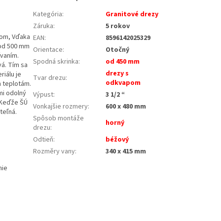
Kategória
:
Granitové drezy
Záruka
:
5 rokov
vom, Vďaka
EAN
:
8596142025329
 od 500 mm
Orientace
:
Otočný
vaním.
Spodná skrinka
:
od 450 mm
vá. Tím sa
drezy s
iálu je
Tvar drezu
:
odkvapom
m teplotám.
mi odolný
Výpust
:
3 1/2 “
. Keďže ŠÚ
Vonkajšie rozmery
:
600 x 480 mm
teľná.
Spôsob montáže
horný
drezu
:
Odtieň
:
béžový
Rozměry vany
:
340 x 415 mm
nie