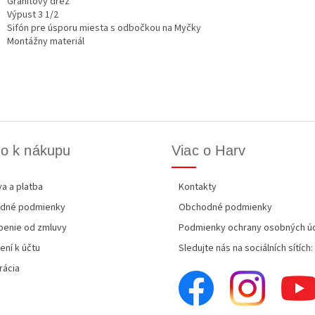
Granitový drez
Výpust 3 1/2
Sifón pre úsporu miesta s odbočkou na Myčky
Montážny materiál
o k nákupu
Viac o Harv
a a platba
Kontakty
dné podmienky
Obchodné podmienky
enie od zmluvy
Podmienky ochrany osobných ú
ení k účtu
Sledujte nás na sociálních sítích:
rácia