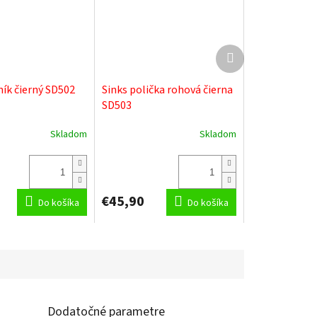
Ďalší
produkt
ník čierný SD502
Sinks polička rohová čierna
SD503
Skladom
Skladom
€45,90
Do košíka
Do košíka
Dodatočné parametre