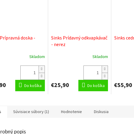
 Prípravná doska -
Sinks Prídavný odkvapkávač
Sinks ced
- nerez
Skladom
Skladom
90
€25,90
€55,90
Do košíka
Do košíka
s
Súvisiace súbory (1)
Hodnotenie
Diskusia
robný popis