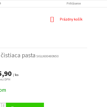
NÝCH ÚDAJOV
DOPRAVA A PLATBA
REKLAMÁCIA
Prihlásenie
ODSTÚPENIE
NÁKUPNÝ
Prázdny košík
KOŠÍK
 čistiaca pasta
SIGLI600480N50
5,90
/ ks
bez DPH
ová
dom