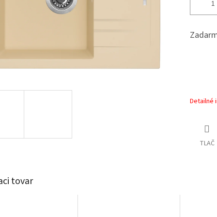
Zadarm
Detailné 
TLAČ
aci tovar