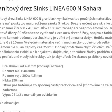
anitový drez Sinks LINEA 600 N Sahara
itový drez Sinks LINEA 600 N granblack vyniká kvalitou použitých materiálo
 je naň poskytovaná predĺžená záruka 5 rokov. Drez je určený pre skrinku
ho rozmer činí 600 x 480 mm. Hĺbka 190 mm zabezpečí bezproblémové použí
itové dřezy ŠÚ všeobecne vyrábané z cca 80% drvené žuly, spojiva a farbi
ahne kameninovému povrchu, ktory je veľmi príjemná na dotyk. Hrúbka mater
ližne 6 až 10 mm. Výsledný materiál je veľmi mechanicky odolný proti veľký
lémom nie su ani teploty cez 250 ° C. Odolný proti chemickým činidlám. Veľ
 poškriabaniu. Pokial ale k nejakému dôjde, nie je to Vôbec žiadny problém
y prefarbené v celý ich hrubky, tak je akýkoľvek škrabanec prakticky nevidi
Pre skrinku od 450 mm (vonkajší rozmer)
Rozmer 600 x 480 mm
Rozmer veje 300 x 415 mm
Hĺbka 190 mm
Otvor pre batériu je zo spodnej časti predpripravené (zhotovíme na zela
zadarmo)
Výpusť 3 1/2 s manuálnym ovládaním
nie obsahuje: