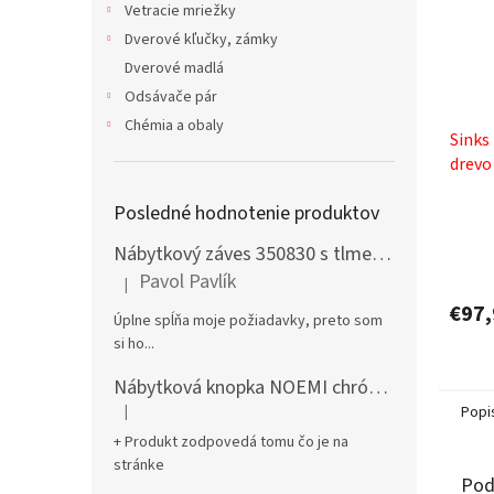
Vetracie mriežky
Dverové kľučky, zámky
Dverové madlá
Odsávače pár
Chémia a obaly
Sinks
drevo
Posledné hodnotenie produktov
Nábytkový záves 350830 s tlmením naložený + podložka H0 na vrut
Pavol Pavlík
|
Hodnotenie produktu je 5 z 5 hviezdičiek.
€97,
Úplne spĺňa moje požiadavky, preto som
si ho...
Nábytková knopka NOEMI chróm satén
|
Popi
Hodnotenie produktu je 5 z 5 hviezdičiek.
+ Produkt zodpovedá tomu čo je na
stránke
Pod