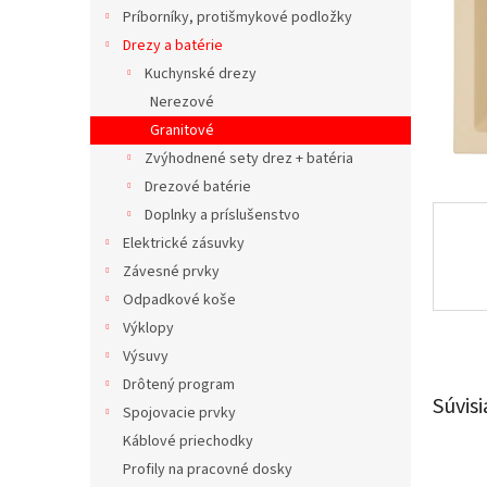
Príborníky, protišmykové podložky
Drezy a batérie
Kuchynské drezy
Nerezové
Granitové
Zvýhodnené sety drez + batéria
Drezové batérie
Doplnky a príslušenstvo
Elektrické zásuvky
Závesné prvky
Odpadkové koše
Výklopy
Výsuvy
Drôtený program
Súvisi
Spojovacie prvky
Káblové priechodky
Profily na pracovné dosky