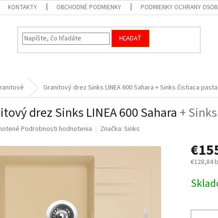
KONTAKTY
OBCHODNÉ PODMIENKY
PODMIENKY OCHRANY OSOB
HĽADAŤ
ranitové
Granitový drez Sinks LINEA 600 Sahara
+ Sinks čistiaca pasta
itový drez Sinks LINEA 600 Sahara
+ Sinks
né
notené
Podrobnosti hodnotenia
Značka:
Sinks
nie
€15
u
€128,84 
Jednotk
Skla
cena:
iek.