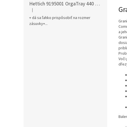
Hettich 9195001 OrgaTray 440 701-800/441-520 mm antracit
Gr
|
Hodnotenie produktu je 5 z 5 hviezdičiek.
+ dá sa ľahko prispôsobiť na rozmer
Gran
zásuvky+...
Comu
a je
Gran
dosi
prib
Prob
Voči
dřez
Bale