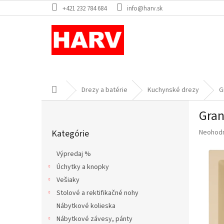
Prejsť
+421 232 784 684
info@harv.sk
na
obsah
Domov
Drezy a batérie
Kuchynské drezy
G
B
Gran
o
Preskočiť
č
Priemer
Kategórie
Neohod
kategórie
n
hodnote
ý
produkt
Výpredaj %
p
je
Úchytky a knopky
a
0,0
z
Vešiaky
n
5
e
Stolové a rektifikačné nohy
hviezdič
l
Nábytkové kolieska
Nábytkové závesy, pánty