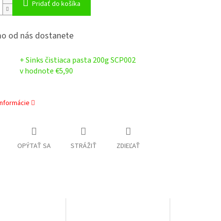
Pridať do košíka
o od nás dostanete
+ Sinks čistiaca pasta 200g SCP002
v hodnote €5,90
informácie
OPÝTAŤ SA
STRÁŽIŤ
ZDIEĽAŤ