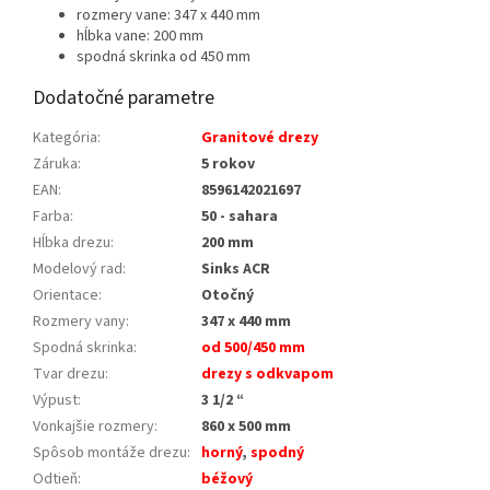
rozmery vane: 347 x 440 mm
hĺbka vane: 200 mm
spodná skrinka od 450 mm
Dodatočné parametre
Kategória
:
Granitové drezy
Záruka
:
5 rokov
EAN
:
8596142021697
Farba
:
50 - sahara
Hĺbka drezu
:
200 mm
Modelový rad
:
Sinks ACR
Orientace
:
Otočný
Rozmery vany
:
347 x 440 mm
Spodná skrinka
:
od 500/450 mm
Tvar drezu
:
drezy s odkvapom
Výpust
:
3 1/2 “
Vonkajšie rozmery
:
860 x 500 mm
Spôsob montáže drezu
:
horný
,
spodný
Odtieň
:
béžový