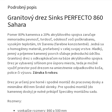
Podrobný popis
Granitový drez Sinks PERFECTO 860
Sahara
Pomer 80% kameniva a 20% akrylátového spojiva zaručuje
mimoriadnu pevnosť, tvrdosť, odolnosť voči poškriabaniu,
vysokým teplotám, UV žiareniu (farebne konzistentné). Jedná sa
o homogénny materiál, prefarbený v celej svojej vrstve. Hladký,
jemný a príjemne kamenný povrch sľubuje jednoduchú údržbu.
Granitový drez s odkvapkávačom na báze akrylátového spojiva.
Drez je vybavený sifónom pre úsporu miesta, teda je možné
využiť priestor pod drezom na umiestnenie odpadkového koša,
police či výsuvu.
Záruka 5 rokov.
Drez je určený pre horné i spodné montáž do pracovnej dosky a
minimálne 450 mm široké skrinky. Pre spodnú montáž (do
kamennej dosky) je nutné prikúpiť špeciálny montážnu sadu.
Rozmery:
vonkajšie rozmery: 860 a 500 mm