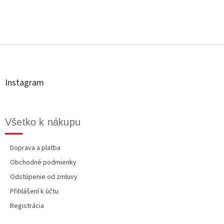
Z
á
p
ä
t
Instagram
i
e
Všetko k nákupu
Doprava a platba
Obchodné podmienky
Odstúpenie od zmluvy
Přihlášení k účtu
Registrácia