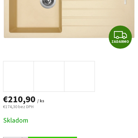
Z
ZADARMO
A
D
A
R
€210,90
M
/ ks
€174,30 bez DPH
O
Jednotková
Skladom
cena: