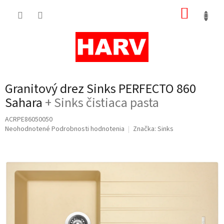
Prejsť
NÁKUP
na
obsah
KOŠÍK
Granitový drez Sinks PERFECTO 860
Sahara
+ Sinks čistiaca pasta
ACRPE86050050
Priemerné
Neohodnotené
Podrobnosti hodnotenia
Značka:
Sinks
hodnotenie
produktu
je
0,0
z
5
hviezdičiek.