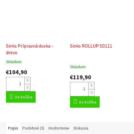
Sinks Prípravná doska -
Sinks ROLLUP SD111
drevo
Skladom
Priemerné
Skladom
hodnotenie
€104,90
produktu
€119,90
je
5,0
z
5
Do košíka
Do košíka
hviezdičiek.
Popis
Podobné (3)
Hodnotenie
Diskusia