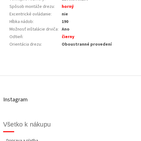
Spôsob montáže drezu
:
horný
Excentrické ovládanie
:
nie
Hĺbka nádob
:
190
Možnosť inštalácie drviča
:
Ano
Odtieň
:
čierny
Orientácia drezu
:
Oboustranné provedení
Z
á
p
ä
t
Instagram
i
e
Všetko k nákupu
Doprava a platba