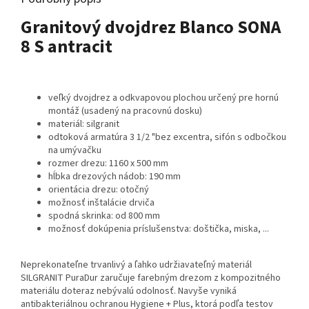
Granitový dvojdrez Blanco SONA
8 S antracit
veľký dvojdrez a odkvapovou plochou určený pre hornú
montáž (usadený na pracovnú dosku)
materiál: silgranit
odtoková armatúra 3 1/2 "bez excentra, sifón s odbočkou
na umývačku
rozmer drezu: 1160 x 500 mm
hĺbka drezových nádob: 190 mm
orientácia drezu: otočný
možnosť inštalácie drviča
spodná skrinka: od 800 mm
možnosť dokúpenia príslušenstva: doštička, miska, ...
Neprekonateľne trvanlivý a ľahko udržiavateľný materiál
SILGRANIT PuraDur zaručuje farebným drezom z kompozitného
materiálu doteraz nebývalú odolnosť. Navyše vyniká
antibakteriálnou ochranou Hygiene + Plus, ktorá podľa testov