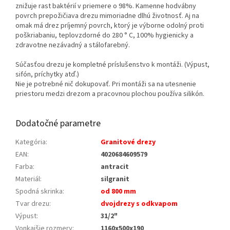
znižuje rast baktérií v priemere o 98%. Kamenne hodvábny
povrch prepožičiava drezu mimoriadne dlhú životnosť. Aj na
omak má drez príjemný povrch, ktorý je výborne odolný proti
poškriabaniu, teplovzdorné do 280 ° C, 100% hygienicky a
zdravotne nezávadný a stálofarebný.
Súčasťou drezu je kompletné príslušenstvo k montáži. (Výpust,
sifón, príchytky atď.)
Nie je potrebné nič dokupovať. Pri montáži sa na utesnenie
priestoru medzi drezom a pracovnou plochou používa silikón.
Dodatočné parametre
Kategória
:
Granitové drezy
EAN
:
4020684609579
Farba
:
antracit
Materiál
:
silgranit
Spodná skrinka
:
od 800 mm
Tvar drezu
:
dvojdrezy s odkvapom
Výpust
:
31/2"
Vonkajšie rozmery
:
1160x500x190