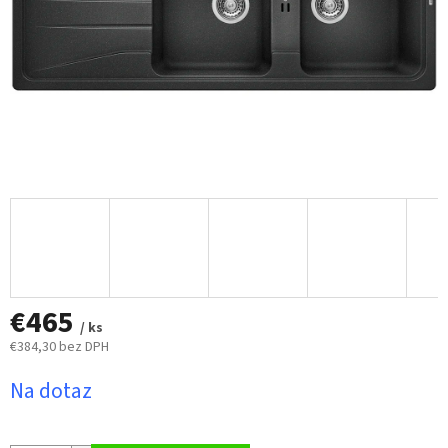
€465
/ ks
€384,30 bez DPH
Jednotková
Na dotaz
cena: