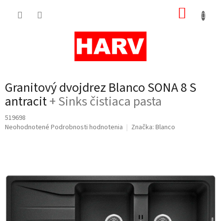
Prejsť
NÁKUP
na
obsah
KOŠÍK
Granitový dvojdrez Blanco SONA 8 S
antracit
+ Sinks čistiaca pasta
519698
Priemerné
Neohodnotené
Podrobnosti hodnotenia
Značka:
Blanco
hodnotenie
produktu
je
0,0
z
5
hviezdičiek.