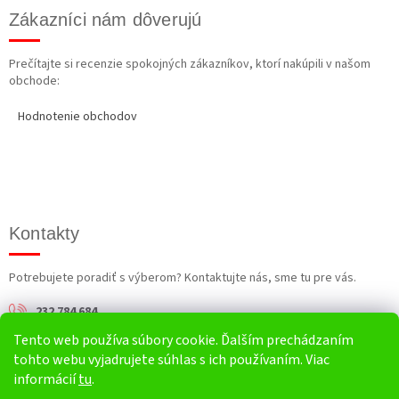
Zákazníci nám dôverujú
Prečítajte si recenzie spokojných zákazníkov, ktorí nakúpili v našom
obchode:
Hodnotenie obchodov
Kontakty
Potrebujete poradiť s výberom? Kontaktujte nás, sme tu pre vás.
232 784 684
Tento web používa súbory cookie. Ďalším prechádzaním
info@harv.sk
tohto webu vyjadrujete súhlas s ich používaním. Viac
informácií
tu
.