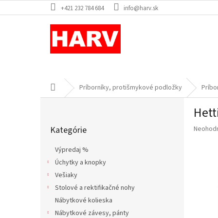
Prejsť
+421 232 784 684
info@harv.sk
na
obsah
Domov
Príborníky, protišmykové podložky
Príbo
B
Hett
o
Preskočiť
č
Priemer
Kategórie
Neohod
kategórie
n
hodnote
ý
produkt
Výpredaj %
p
je
Úchytky a knopky
a
0,0
z
Vešiaky
n
5
e
Stolové a rektifikačné nohy
hviezdič
l
Nábytkové kolieska
Nábytkové závesy, pánty