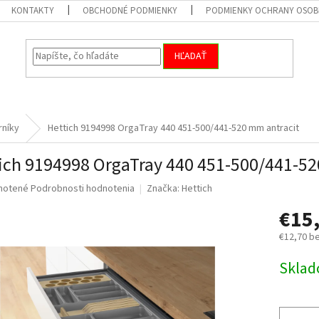
KONTAKTY
OBCHODNÉ PODMIENKY
PODMIENKY OCHRANY OSOB
HĽADAŤ
rníky
Hettich 9194998 OrgaTray 440 451-500/441-520 mm antracit
ich 9194998 OrgaTray 440 451-500/441-52
né
notené
Podrobnosti hodnotenia
Značka:
Hettich
nie
€15
u
€12,70 b
Jednotk
Skla
cena:
iek.