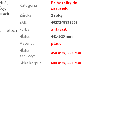
eľné,
Príborníky do
Kategória
:
čky,
zásuviek
racit.
Záruka
:
2 roky
EAN
:
4023149738708
Farba
:
antracit
uInnotech
Hĺbka
:
441-520 mm
Materiál
:
plast
Hĺbka
450 mm
,
550 mm
zásuvky
:
Šírka korpusu
:
600 mm
,
550 mm