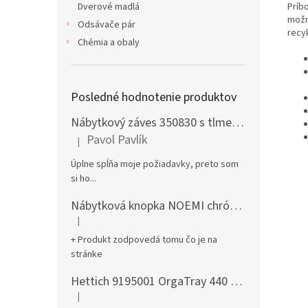
Príb
Dverové madlá
možn
Odsávače pár
recy
Chémia a obaly
Posledné hodnotenie produktov
Nábytkový záves 350830 s tlmením naložený + podložka H0 na vrut
Pavol Pavlík
|
Hodnotenie produktu je 5 z 5 hviezdičiek.
Úplne spĺňa moje požiadavky, preto som
si ho...
Nábytková knopka NOEMI chróm satén
|
Hodnotenie produktu je 5 z 5 hviezdičiek.
+ Produkt zodpovedá tomu čo je na
stránke
Hettich 9195001 OrgaTray 440 701-800/441-520 mm antracit
|
Hodnotenie produktu je 5 z 5 hviezdičiek.