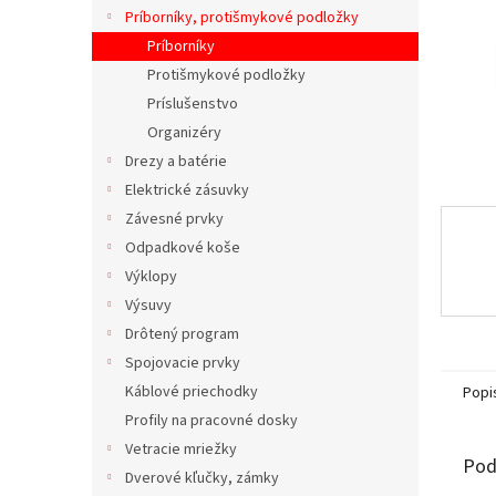
Príborníky, protišmykové podložky
Príborníky
Protišmykové podložky
Príslušenstvo
Organizéry
Drezy a batérie
Elektrické zásuvky
Závesné prvky
Odpadkové koše
Výklopy
Výsuvy
Drôtený program
Spojovacie prvky
Káblové priechodky
Popi
Profily na pracovné dosky
Vetracie mriežky
Pod
Dverové kľučky, zámky