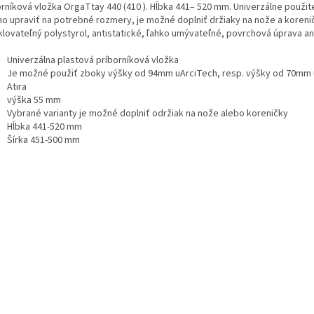
orníková vložka OrgaTtay 440 (410 ). Hĺbka 441– 520 mm. Univerzálne použit
o upraviť na potrebné rozmery, je možné doplniť držiaky na nože a koreni
klovateľný polystyrol, antistatické, ľahko umývateľné, povrchová úprava ant
Univerzálna plastová príborníková vložka
Je možné použiť zboky výšky od 94mm uArciTech, resp. výšky od 70mm 
Atira
výška 55 mm
Vybrané varianty je možné doplniť održiak na nože alebo koreničky
Hĺbka 441-520 mm
Šírka 451-500 mm