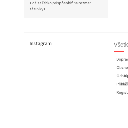
+ dá sa ľahko prispôsobiť na rozmer
zásuvky+...
Z
á
p
Instagram
Všetk
ä
t
i
Doprav
e
Obcho
Odstúp
Přihláš
Regist