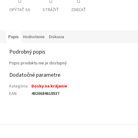
OPÝTAŤ SA
STRÁŽIŤ
ZDIEĽAŤ
Popis
Hodnotenie
Diskusia
Podrobný popis
Popis produktu nie je dostupný
Dodatočné parametre
Kategória
:
Dosky na krájanie
EAN
:
4020684610537
Z
á
p