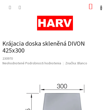
Prejsť
NÁKUP
na
obsah
KOŠÍK
Krájacia doska skleněná DIVON
425x300
230970
Priemerné
Neohodnotené
Podrobnosti hodnotenia
Značka:
Blanco
hodnotenie
produktu
je
0,0
z
5
hviezdičiek.