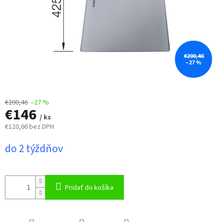
€200,46
–27 %
€200,46
–27 %
€146
/ ks
€120,66 bez DPH
Jednotková
do 2 týždňov
cena:
Pridať do košíka