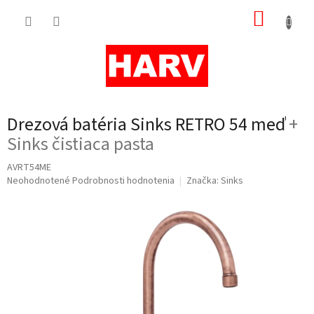
Prejsť
NÁKUP
na
obsah
KOŠÍK
Drezová batéria Sinks RETRO 54 meď
+
Sinks čistiaca pasta
AVRT54ME
Priemerné
Neohodnotené
Podrobnosti hodnotenia
Značka:
Sinks
hodnotenie
produktu
je
0,0
z
5
hviezdičiek.