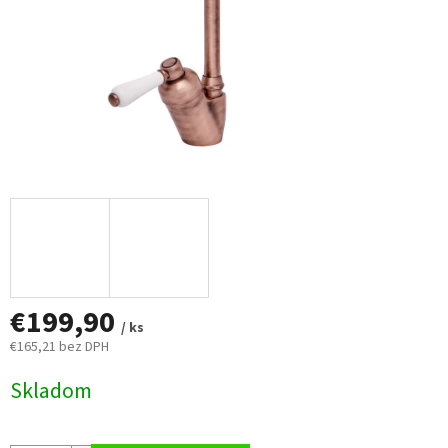
€199,90
/ ks
€165,21 bez DPH
Jednotková
Skladom
cena: