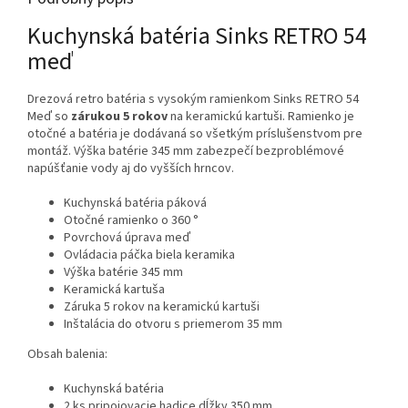
Kuchynská batéria Sinks RETRO 54
meď
Drezová retro batéria s vysokým ramienkom Sinks RETRO 54
Meď so
zárukou 5 rokov
na keramickú kartuši. Ramienko je
otočné a batéria je dodávaná so všetkým príslušenstvom pre
montáž. Výška batérie 345 mm zabezpečí bezproblémové
napúšťanie vody aj do vyšších hrncov.
Kuchynská batéria páková
Otočné ramienko o 360 °
Povrchová úprava meď
Ovládacia páčka biela keramika
Výška batérie 345 mm
Keramická kartuša
Záruka 5 rokov na keramickú kartuši
Inštalácia do otvoru s priemerom 35 mm
Obsah balenia:
Kuchynská batéria
2 ks pripojovacie hadice dĺžky 350 mm