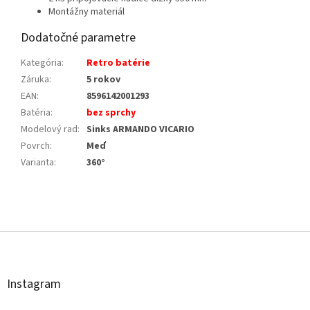
Montážny materiál
Dodatočné parametre
Kategória
:
Retro batérie
Záruka
:
5 rokov
EAN
:
8596142001293
Batéria
:
bez sprchy
Modelový rad
:
Sinks ARMANDO VICARIO
Povrch
:
Meď
Varianta
:
360°
Z
á
p
ä
t
Instagram
i
e