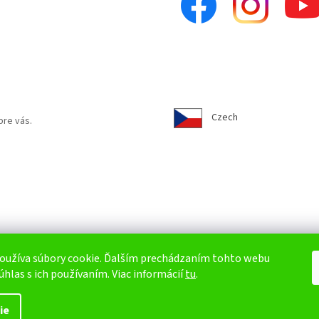
Czech
pre vás.
oužíva súbory cookie. Ďalším prechádzaním tohto webu
úhlas s ich používaním. Viac informácií
tu
.
ie