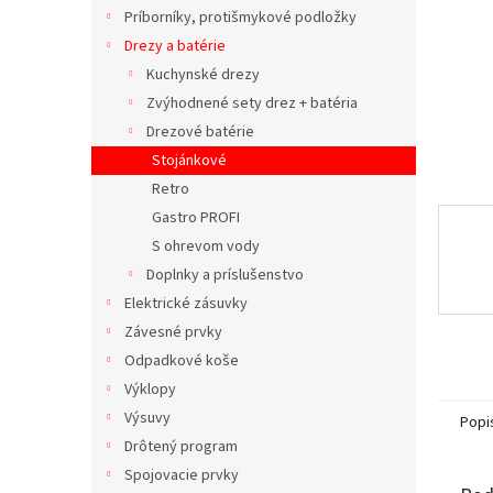
Príborníky, protišmykové podložky
Drezy a batérie
Kuchynské drezy
Zvýhodnené sety drez + batéria
Drezové batérie
Stojánkové
Retro
Gastro PROFI
S ohrevom vody
Doplnky a príslušenstvo
Elektrické zásuvky
Závesné prvky
Odpadkové koše
Výklopy
Výsuvy
Popi
Drôtený program
Spojovacie prvky