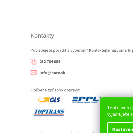
Kontakty
Potrebujete poradiť s výberom? Kontaktujte nás, sme tu 
232 784 684
info@harv.sk
Oblíbené způsoby dopravy:
Tento web p
vyjadrujete s
Nastaven