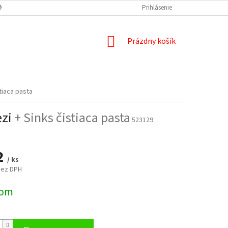
NÝCH ÚDAJOV
DOPRAVA A PLATBA
REKLAMÁCIA
Prihlásenie
ODSTÚPENIE
NÁKUPNÝ
Prázdny košík
KOŠÍK
tiaca pasta
ezi
+ Sinks čistiaca pasta
523129
2
/ ks
bez DPH
ová
dom