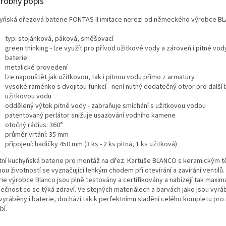
robný popis
yňská dřezová baterie FONTAS II imitace nerezi od německého výrobce B
typ: stojánková, páková, směšovací
green thinking - lze využít pro přívod užitkové vody a zároveň i pitné vo
baterie
metalické provedení
lze napouštět jak užitkovou, tak i pitnou vodu přímo z armatury
vysoké raménko s dvojitou funkcí - není nutný dodatečný otvor pro další b
užitkovou vodu
oddělený výtok pitné vody - zabraňuje smíchání s užitkovou vodou
patentovaný perlátor snižuje usazování vodního kamene
otočný rádius: 360°
průměr vrtání: 35 mm
připojení: hadičky 450 mm (3 ks - 2 ks pitná, 1 ks užitková)
itní kuchyňská baterie pro montáž na dřez. Kartuše BLANCO s keramickým 
ou životností se vyznačující lehkým chodem při otevírání a zavírání ventilů
ie výrobce Blanco jsou plně testovány a certifikovány a nabízejí tak maximá
ečnost co se týká zdraví. Ve stejných materiálech a barvách jako jsou vyr
 vyráběny i baterie, dochází tak k perfektnímu sladění celého kompletu pro
bí.