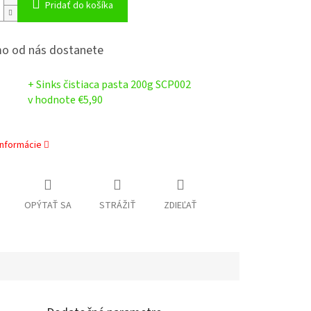
Pridať do košíka
o od nás dostanete
+ Sinks čistiaca pasta 200g SCP002
v hodnote €5,90
informácie
OPÝTAŤ SA
STRÁŽIŤ
ZDIEĽAŤ