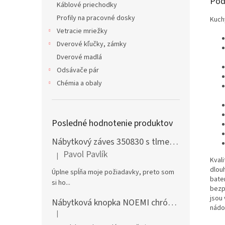
Pod
Káblové priechodky
Profily na pracovné dosky
Kuch
Vetracie mriežky
Dverové kľučky, zámky
Dverové madlá
Odsávače pár
Chémia a obaly
Posledné hodnotenie produktov
Nábytkový záves 350830 s tlmením naložený + podložka H0 na vrut
Pavol Pavlík
|
Hodnotenie produktu je 5 z 5 hviezdičiek.
Kval
dlouh
Úplne spĺňa moje požiadavky, preto som
bater
si ho...
bezp
jsou
Nábytková knopka NOEMI chróm satén
nádo
|
Hodnotenie produktu je 5 z 5 hviezdičiek.