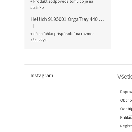
+ Produkt zodpovedá tomu čo je na
stránke
Hettich 9195001 OrgaTray 440 701-800/441-520 mm antracit
|
Hodnotenie produktu je 5 z 5 hviezdičiek.
+ dá sa ľahko prispôsobiť na rozmer
zásuvky+...
Z
á
p
Instagram
Všetk
ä
t
i
Doprav
e
Obcho
Odstúp
Přihláš
Regist