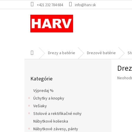
Prejsť
+421 232 784 684
info@harv.sk
na
obsah
Domov
Drezy a batérie
Drezové batérie
St
B
Drez
o
Preskočiť
č
Priemer
Kategórie
Neohod
kategórie
n
hodnote
ý
produkt
Výpredaj %
p
je
Úchytky a knopky
a
0,0
z
Vešiaky
n
5
e
Stolové a rektifikačné nohy
hviezdič
l
Nábytkové kolieska
Nábytkové závesy, pánty