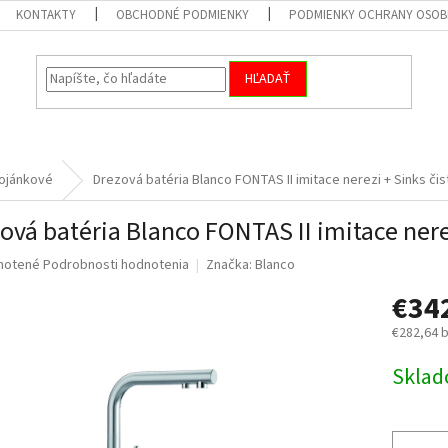
KONTAKTY
OBCHODNÉ PODMIENKY
PODMIENKY OCHRANY OSOB
HĽADAŤ
ojánkové
Drezová batéria Blanco FONTAS II imitace nerezi
+ Sinks čis
ová batéria Blanco FONTAS II imitace ner
né
notené
Podrobnosti hodnotenia
Značka:
Blanco
nie
€34
u
€282,64 
Jednotk
Skla
cena:
iek.