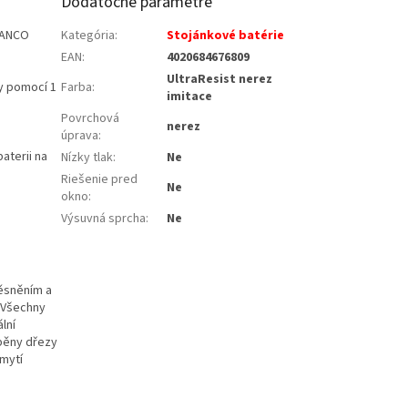
Dodatočné parametre
LANCO
Kategória
:
Stojánkové batérie
EAN
:
4020684676809
UltraResist nerez
dy pomocí 1
Farba
:
imitace
Povrchová
nerez
úprava
:
aterii na
Nízky tlak
:
Ne
Riešenie pred
Ne
okno
:
Výsuvná sprcha
:
Ne
těsněním a
. Všechny
lní
áběny dřezy
 mytí