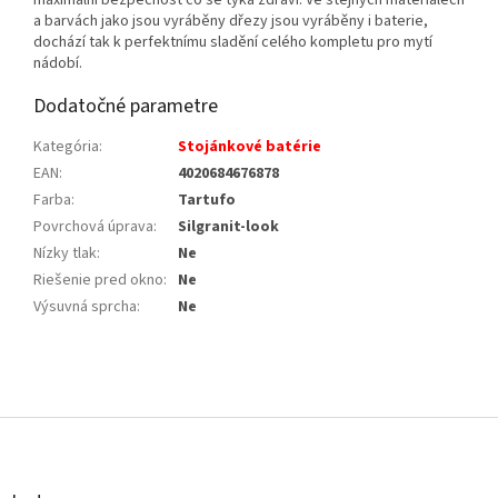
maximální bezpečnost co se týká zdraví. Ve stejných materiálech
a barvách jako jsou vyráběny dřezy jsou vyráběny i baterie,
dochází tak k perfektnímu sladění celého kompletu pro mytí
nádobí.
Dodatočné parametre
Kategória
:
Stojánkové batérie
EAN
:
4020684676878
Farba
:
Tartufo
Povrchová úprava
:
Silgranit-look
Nízky tlak
:
Ne
Riešenie pred okno
:
Ne
Výsuvná sprcha
:
Ne
Z
á
p
ä
t