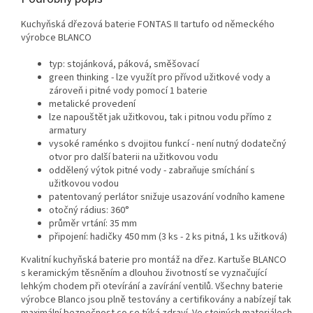
Kuchyňská dřezová baterie FONTAS II tartufo od německého
výrobce BLANCO
typ: stojánková, páková, směšovací
green thinking - lze využít pro přívod užitkové vody a
zároveň i pitné vody pomocí 1 baterie
metalické provedení
lze napouštět jak užitkovou, tak i pitnou vodu přímo z
armatury
vysoké raménko s dvojitou funkcí - není nutný dodatečný
otvor pro další baterii na užitkovou vodu
oddělený výtok pitné vody - zabraňuje smíchání s
užitkovou vodou
patentovaný perlátor snižuje usazování vodního kamene
otočný rádius: 360°
průměr vrtání: 35 mm
připojení: hadičky 450 mm (3 ks - 2 ks pitná, 1 ks užitková)
Kvalitní kuchyňská baterie pro montáž na dřez. Kartuše BLANCO
s keramickým těsněním a dlouhou životností se vyznačující
lehkým chodem při otevírání a zavírání ventilů. Všechny baterie
výrobce Blanco jsou plně testovány a certifikovány a nabízejí tak