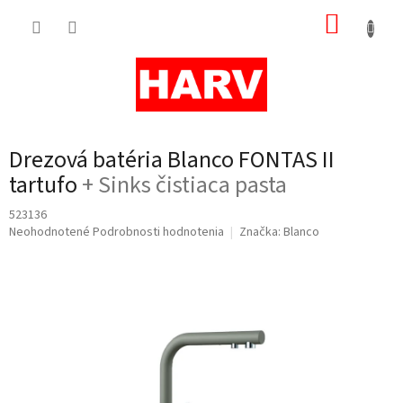
Prejsť
NÁKUP
na
obsah
KOŠÍK
Drezová batéria Blanco FONTAS II
tartufo
+ Sinks čistiaca pasta
523136
Priemerné
Neohodnotené
Podrobnosti hodnotenia
Značka:
Blanco
hodnotenie
produktu
je
0,0
z
5
hviezdičiek.