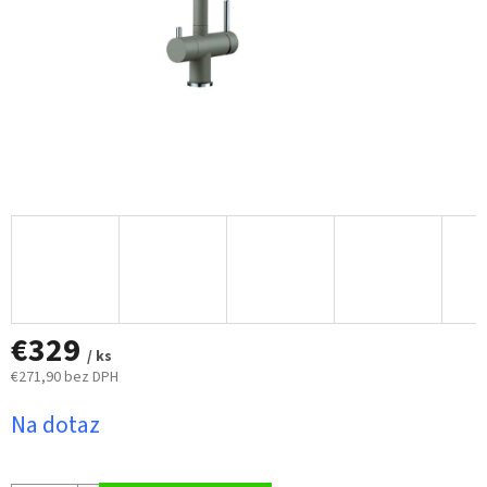
€329
/ ks
€271,90 bez DPH
Jednotková
Na dotaz
cena: