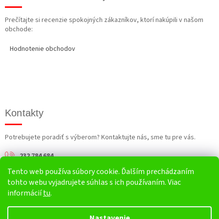
Prečítajte si recenzie spokojných zákazníkov, ktorí nakúpili v našom
obchode:
Hodnotenie obchodov
Kontakty
Potrebujete poradiť s výberom? Kontaktujte nás, sme tu pre vás.
232 784 684
Tento web používa súbory cookie. Ďalším prechádzaním
info@harv.sk
tohto webu vyjadrujete súhlas s ich používaním. Viac
informácií
tu
.
Nastavenie