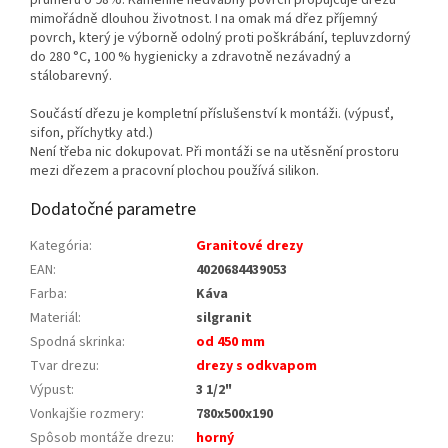
průměru o 98%. Kamenně hedvábný povrch propůjčuje dřezu
mimořádně dlouhou životnost. I na omak má dřez příjemný
povrch, který je výborně odolný proti poškrábání, tepluvzdorný
do 280 °C, 100 % hygienicky a zdravotně nezávadný a
stálobarevný.
Součástí dřezu je kompletní příslušenství k montáži. (výpusť,
sifon, příchytky atd.)
Není třeba nic dokupovat. Při montáži se na utěsnění prostoru
mezi dřezem a pracovní plochou používá silikon.
Dodatočné parametre
Kategória
:
Granitové drezy
EAN
:
4020684439053
Farba
:
Káva
Materiál
:
silgranit
Spodná skrinka
:
od 450 mm
Tvar drezu
:
drezy s odkvapom
Výpust
:
3 1/2"
Vonkajšie rozmery
:
780x500x190
Spôsob montáže drezu
:
horný