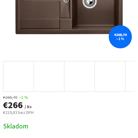
€268,70
–1 %
€268,70
–1 %
€266
/ ks
€219,83 bez DPH
Jednotková
Skladom
cena: