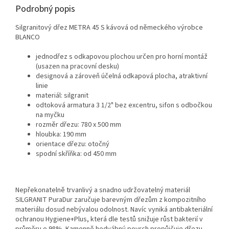
Podrobný popis
Silgranitový dřez METRA 45 S kávová od německého výrobce
BLANCO
jednodřez s odkapovou plochou určen pro horní montáž
(usazen na pracovní desku)
designová a zároveň účelná odkapová plocha, atraktivní
linie
materiál: silgranit
odtoková armatura 3 1/2" bez excentru, sifon s odbočkou
na myčku
rozměr dřezu: 780 x 500 mm
hloubka: 190 mm
orientace dřezu: otočný
spodní skříňka: od 450 mm
Nepřekonatelně trvanlivý a snadno udržovatelný materiál
SILGRANIT PuraDur zaručuje barevným dřezům z kompozitního
materiálu dosud nebývalou odolnost. Navíc vyniká antibakteriální
ochranou Hygiene+Plus, která dle testů snižuje růst bakterií v