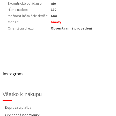
Excentrické ovládanie
:
nie
Hĺbka nádob
:
190
Možnosť inštalácie drviča
:
Ano
Odtieň
:
hnedý
Orientácia drezu
:
Oboustranné provedení
Z
á
p
ä
t
Instagram
i
e
Všetko k nákupu
Doprava a platba
Obchodné podmienky