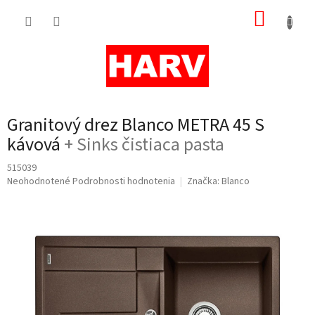
Prejsť
NÁKUP
na
obsah
KOŠÍK
Granitový drez Blanco METRA 45 S
kávová
+ Sinks čistiaca pasta
515039
Priemerné
Neohodnotené
Podrobnosti hodnotenia
Značka:
Blanco
hodnotenie
produktu
je
0,0
z
5
hviezdičiek.