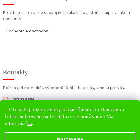
Prečítajte si recenzie spokojných zákazníkov, ktorí nakúpili v našom
obchode:
Hodnotenie obchodov
Kontakty
Potrebujete poradiť s výberom? Kontaktujte nás, sme tu pre vás.
232 784 684
Tento web používa súbory cookie. Ďalším prechádzaním
info@harv.sk
tohto webu vyjadrujete súhlas s ich používaním. Viac
informácií
tu
.
Nastavenie