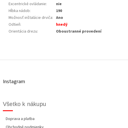
Excentrické ovládanie
:
nie
Hĺbka nádob
:
190
Možnosť inštalácie drviča
:
Ano
Odtieň
:
hnedý
Orientácia drezu
:
Oboustranné provedení
Z
á
p
ä
t
Instagram
i
e
Všetko k nákupu
Doprava a platba
Obchodné podmienky