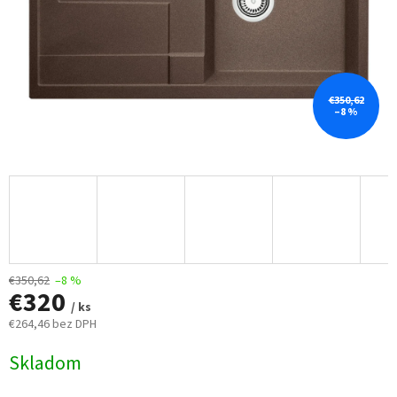
€350,62
–8 %
€350,62
–8 %
€320
/ ks
€264,46 bez DPH
Jednotková
Skladom
cena: