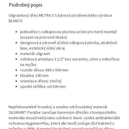
Podrobný popis
Silgranitový dřez METRA 5 S kávová od německého výrobce
BLANCO
jednodřez s odkapovou plochou určen pro horní montáž
(usazen na pracovní desku)
designová a zároveň účelná odkapová plocha, atraktivní
linie, estetický nízký okraj
materiál: silgranit
odtoková armatura 3 1/2" bez excentru, sifon s odbočkou
na myčku
rozměr dřezu: 860 x 500 mm
hloubka: 190 mm
orientace dřezu: otočný
spodní skříňka: od 500 mm
Nepřekonatelně trvanlivý a snadno udržovatelný materiál
SILGRANIT PuraDur zaručuje barevným dřezům z kompozitního
materiálu dosud nebývalou odolnost. Navíc vyniká antibakteriální
ochranou Hygiene+Plus, která dle testů snižuje růst bakterií v