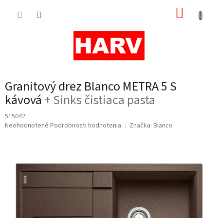
Prejsť
NÁKUP
na
obsah
KOŠÍK
Granitový drez Blanco METRA 5 S
kávová
+ Sinks čistiaca pasta
515042
Priemerné
Neohodnotené
Podrobnosti hodnotenia
Značka:
Blanco
hodnotenie
produktu
je
0,0
z
5
hviezdičiek.