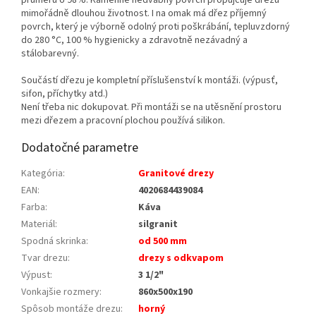
průměru o 98%. Kamenně hedvábný povrch propůjčuje dřezu
mimořádně dlouhou životnost. I na omak má dřez příjemný
povrch, který je výborně odolný proti poškrábání, tepluvzdorný
do 280 °C, 100 % hygienicky a zdravotně nezávadný a
stálobarevný.
Součástí dřezu je kompletní příslušenství k montáži. (výpusť,
sifon, příchytky atd.)
Není třeba nic dokupovat. Při montáži se na utěsnění prostoru
mezi dřezem a pracovní plochou používá silikon.
Dodatočné parametre
Kategória
:
Granitové drezy
EAN
:
4020684439084
Farba
:
Káva
Materiál
:
silgranit
Spodná skrinka
:
od 500 mm
Tvar drezu
:
drezy s odkvapom
Výpust
:
3 1/2"
Vonkajšie rozmery
:
860x500x190
Spôsob montáže drezu
:
horný