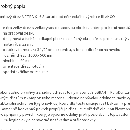
robný popis
ranitový dřez METRA XL 6 S tartufo od německého výrobce BLANCO
extra velký dřez s velkorysou odkapovou plochou určen pro horní montá
na pracovní desku)
designová a funkční odkapní plocha a snížený okraj dřezu pro estetický 
materiál: silgranit
odtoková armatura 3 1/2" bez excentru, sifon s odbočkou na myčku
rozměr dřezu: 1000 x 500 mm
hloubka: 190 mm
orientace dřezu: otočný
spodní skříňka: od 600 mm
ekonatelně trvanlivý a snadno udržovatelný materiál SILGRANIT PuraDur za
vným dřezům z kompozitního materiálu dosud nebývalou odolnost. Navíc v
akteriální ochranou Hygiene+Plus, která dle testů snižuje růst bakterií v p
 Kamenně hedvábný povrch propůjčuje dřezu mimořádně dlouhou životnost
řez příjemný povrch, který je výborně odolný proti poškrábání, tepluvzdor
100 % hygienicky a zdravotně nezávadný a stálobarevný.