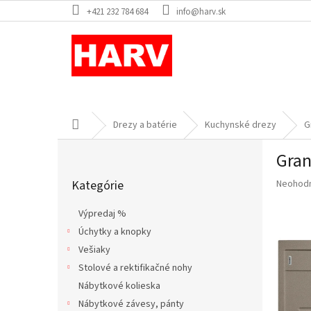
Prejsť
+421 232 784 684
info@harv.sk
na
obsah
Domov
Drezy a batérie
Kuchynské drezy
G
B
Gran
o
Preskočiť
č
Priemer
Kategórie
Neohod
kategórie
n
hodnote
ý
produkt
Výpredaj %
p
je
Úchytky a knopky
a
0,0
z
Vešiaky
n
5
e
Stolové a rektifikačné nohy
hviezdič
l
Nábytkové kolieska
Nábytkové závesy, pánty