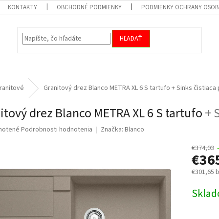
KONTAKTY
OBCHODNÉ PODMIENKY
PODMIENKY OCHRANY OSOB
HĽADAŤ
ranitové
Granitový drez Blanco METRA XL 6 S tartufo
+ Sinks čistiaca
itový drez Blanco METRA XL 6 S tartufo
+ 
né
notené
Podrobnosti hodnotenia
Značka:
Blanco
nie
u
€374,03
€36
€301,65 
Jednotk
Skla
iek.
cena: