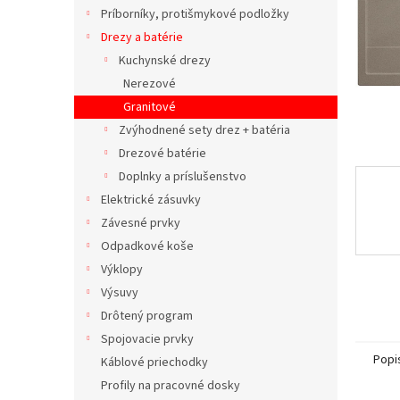
Príborníky, protišmykové podložky
Drezy a batérie
Kuchynské drezy
Nerezové
Granitové
Zvýhodnené sety drez + batéria
Drezové batérie
Doplnky a príslušenstvo
Elektrické zásuvky
Závesné prvky
Odpadkové koše
Výklopy
Výsuvy
Drôtený program
Spojovacie prvky
Popi
Káblové priechodky
Profily na pracovné dosky