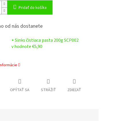
Pridať do košíka
o od nás dostanete
+ Sinks čistiaca pasta 200g SCP002
v hodnote €5,90
informácie
OPÝTAŤ SA
STRÁŽIŤ
ZDIEĽAŤ