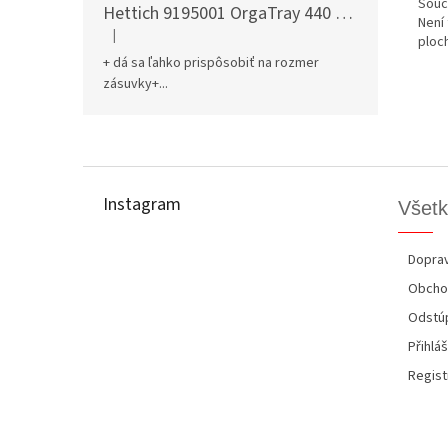
Součá
Hettich 9195001 OrgaTray 440 701-800/441-520 mm antracit
Není
|
Hodnotenie produktu je 5 z 5 hviezdičiek.
ploch
+ dá sa ľahko prispôsobiť na rozmer
zásuvky+...
Z
á
p
Instagram
Všetk
ä
t
i
Doprav
e
Obcho
Odstúp
Přihláš
Regist