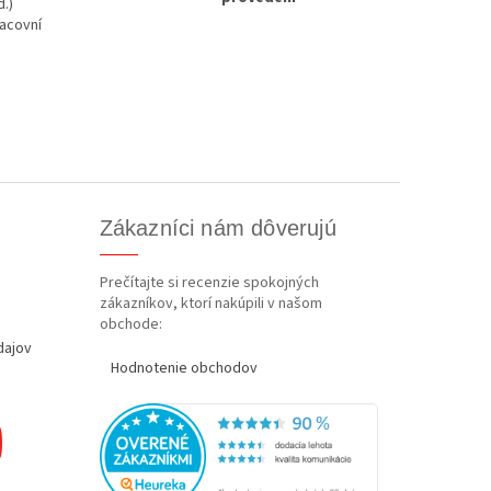
d.)
racovní
Zákazníci nám dôverujú
Prečítajte si recenzie spokojných
zákazníkov, ktorí nakúpili v našom
obchode:
dajov
Hodnotenie obchodov