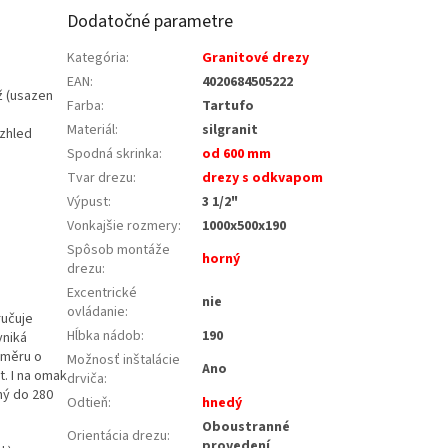
Dodatočné parametre
Kategória
:
Granitové drezy
EAN
:
4020684505222
ž (usazen
Farba
:
Tartufo
Materiál
:
silgranit
vzhled
Spodná skrinka
:
od 600 mm
Tvar drezu
:
drezy s odkvapom
Výpust
:
3 1/2"
Vonkajšie rozmery
:
1000x500x190
Spôsob montáže
horný
drezu
:
Excentrické
nie
ovládanie
:
ručuje
Hĺbka nádob
:
190
yniká
růměru o
Možnosť inštalácie
Ano
. I na omak
drviča
:
ný do 280
Odtieň
:
hnedý
Oboustranné
Orientácia drezu
:
provedení