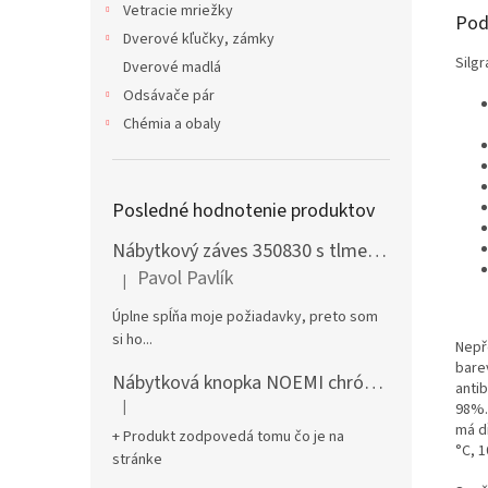
Vetracie mriežky
Pod
Dverové kľučky, zámky
Silg
Dverové madlá
Odsávače pár
Chémia a obaly
Posledné hodnotenie produktov
Nábytkový záves 350830 s tlmením naložený + podložka H0 na vrut
Pavol Pavlík
|
Hodnotenie produktu je 5 z 5 hviezdičiek.
Úplne spĺňa moje požiadavky, preto som
si ho...
Nepř
bare
Nábytková knopka NOEMI chróm satén
antib
|
98%.
Hodnotenie produktu je 5 z 5 hviezdičiek.
má d
+ Produkt zodpovedá tomu čo je na
°C, 
stránke