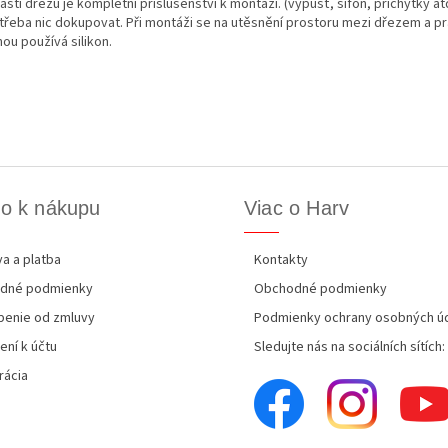
stí dřezu je kompletní příslušenství k montáži. (výpusť, sifon, příchytky at
 třeba nic dokupovat. Při montáži se na utěsnění prostoru mezi dřezem a p
ou používá silikon.
o k nákupu
Viac o Harv
a a platba
Kontakty
dné podmienky
Obchodné podmienky
enie od zmluvy
Podmienky ochrany osobných ú
ení k účtu
Sledujte nás na sociálních sítích:
rácia