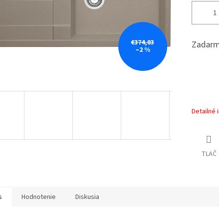
€374,03
Zadarm
–2 %
Detailné 
TLAČ
s
Hodnotenie
Diskusia