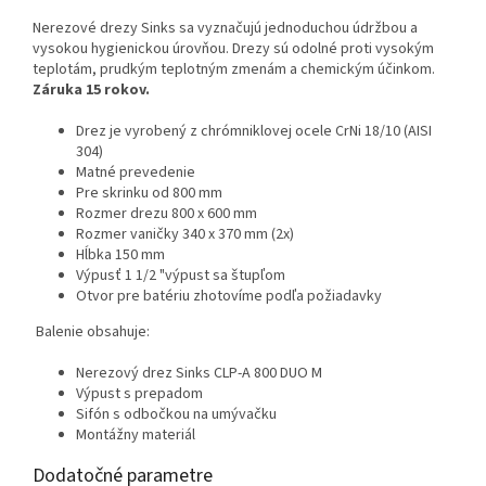
Nerezové drezy Sinks sa vyznačujú jednoduchou údržbou a
vysokou hygienickou úrovňou. Drezy sú odolné proti vysokým
teplotám, prudkým teplotným zmenám a chemickým účinkom.
Záruka 15 rokov.
Drez je vyrobený z chrómniklovej ocele CrNi 18/10 (AISI
304)
Matné prevedenie
Pre skrinku od 800 mm
Rozmer drezu 800 x 600 mm
Rozmer vaničky 340 x 370 mm (2x)
Hĺbka 150 mm
Výpusť 1 1/2 "výpust sa štupľom
Otvor pre batériu zhotovíme podľa požiadavky
Balenie obsahuje:
Nerezový drez Sinks CLP-A 800 DUO M
Výpust s prepadom
Sifón s odbočkou na umývačku
Montážny materiál
Dodatočné parametre