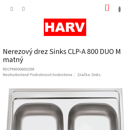
Prejsť
NÁKUP
na
obsah
KOŠÍK
Nerezový drez Sinks CLP-A 800 DUO M
matný
RDCPM80060025M
Priemerné
Neohodnotené
Podrobnosti hodnotenia
Značka:
Sinks
hodnotenie
produktu
je
0,0
z
5
hviezdičiek.