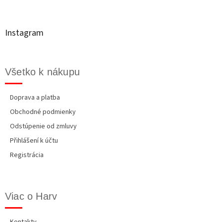
p
ä
t
Instagram
i
e
Všetko k nákupu
Doprava a platba
Obchodné podmienky
Odstúpenie od zmluvy
Přihlášení k účtu
Registrácia
Viac o Harv
Kontakty