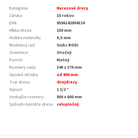
Kategória
:
Nerezové drezy
Záruka
:
15 rokov
EAN
:
8596142004324
Hĺbka drezu
:
150 mm
Hrúbka materiálu
:
0,5 mm
Modelový rad
:
Sinks RODI
Orientace
:
Otočný
Povrch
:
Matný
Rozmery vany
:
340 x 370 mm
Spodná skrinka
:
od 800 mm
Tvar drezu
:
dvojdrezy
Výpust
:
1 1/2 “
Vonkajšie rozmery
:
800 x 600 mm
Spôsob montáže drezu
:
celoplošný
Z
á