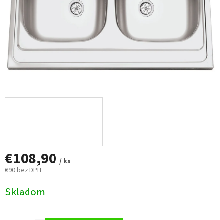
€108,90
/ ks
€90 bez DPH
Jednotková
Skladom
cena: