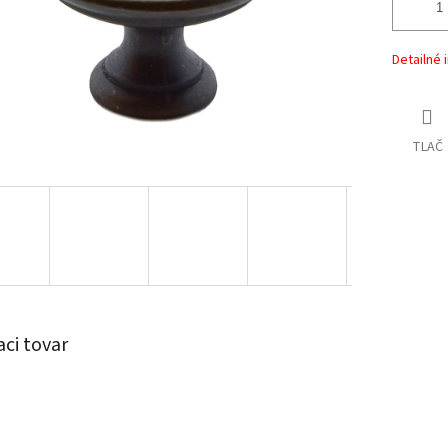
Detailné 
TLAČ
aci tovar