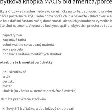
bytková knopka MACIS old america/porce
tky a Knopky sú vlastne niečo ako čerešnička na torte. Jednoducho si vybe
páči a pozdvihnite štýl u seba doma podľa chuti a osviežte vzhľad dverí a z
te ho s ďalšími časťami vašej domácnosti - alebo ich jednoducho vymeňte l
áte chuť na zmenu. Vhodná do kuchyne, spálne, obývacích priestorov i dets
nápaditý tvar
zaujímavá farba
veľmi kvalitne spracovaný materiál
kov a porcelán
dodávané vrátane montážnych skrutiek
otrebujete k montážou úchytky:
AKU skrutkovač
vrták
ceruzku
meter
uholník (to všetko ak nemáte predvŕtané dvierka)
šak máte predvŕtania stačí Vám
Krížový BIT k vŕtačke, alebo krížový skrutkovač