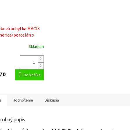
ková úchytka MACIS
merica/porcelán s
vom
Skladom
erné
tenie
ktu
70
Do košíka
ičiek.
s
Hodnotenie
Diskusia
robný popis