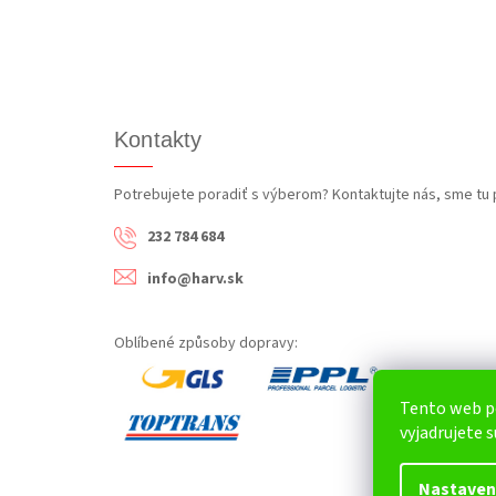
Kontakty
Potrebujete poradiť s výberom? Kontaktujte nás, sme tu 
232 784 684
info@harv.sk
Oblíbené způsoby dopravy:
Tento web p
vyjadrujete s
Nastaven