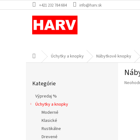
Prejsť
+421 232 784 684
info@harv.sk
na
obsah
Domov
Úchytky a knopky
Nábytkové knopky
B
Náby
o
Preskočiť
č
Priemer
Kategórie
Neohod
kategórie
n
hodnote
ý
produkt
Výpredaj %
p
je
Úchytky a knopky
a
0,0
z
Moderné
n
5
e
Klasické
hviezdič
l
Rustikálne
Drevené