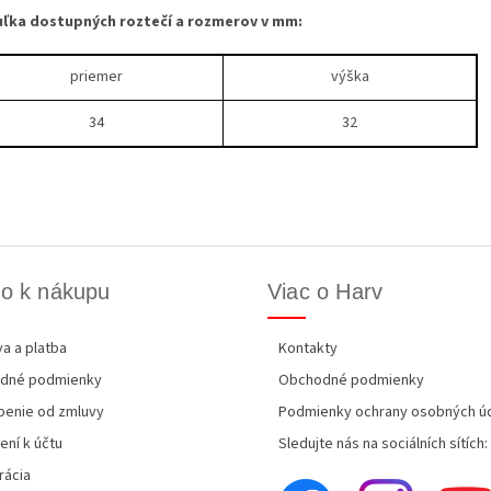
ľka dostupných roztečí a rozmerov v mm:
priemer
výška
34
32
o k nákupu
Viac o Harv
a a platba
Kontakty
dné podmienky
Obchodné podmienky
enie od zmluvy
Podmienky ochrany osobných ú
ení k účtu
Sledujte nás na sociálních sítích:
rácia