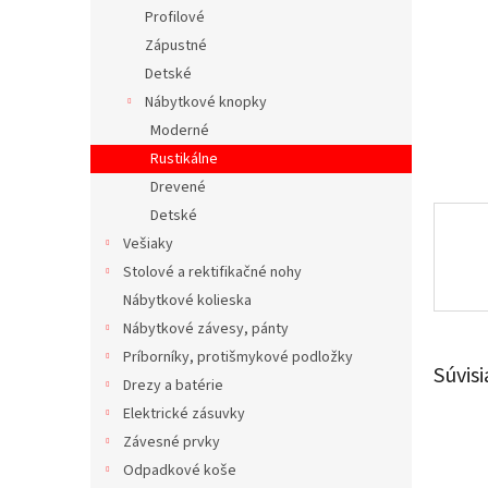
Profilové
Zápustné
Detské
Nábytkové knopky
Moderné
Rustikálne
Drevené
Detské
Vešiaky
Stolové a rektifikačné nohy
Nábytkové kolieska
Nábytkové závesy, pánty
Príborníky, protišmykové podložky
Súvisi
Drezy a batérie
Elektrické zásuvky
Závesné prvky
Odpadkové koše