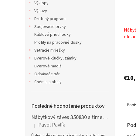
Výklopy
Výsuvy
Drôtený program
Spojovacie prvky
Nábyt
Káblové priechodky
old a
Profily na pracovné dosky
motí
Priem
Vetracie mriežky
hodno
Dverové kľučky, zámky
produ
Dverové madlá
je
5,0
Odsávače pár
€10,
z
Chémia a obaly
5
hviezd
Popi
Posledné hodnotenie produktov
Nábytkový záves 350830 s tlmením naložený + podložka H0 na vrut
Pavol Pavlík
Pod
|
Hodnotenie produktu je 5 z 5 hviezdičiek.
Úplne spĺňa moje požiadavky, preto som