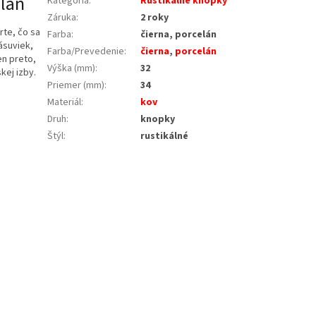
lán
Kategória
:
Rustikálne knopky
Záruka
:
2 roky
rte, čo sa
Farba
:
čierna, porcelán
ásuviek,
Farba/Prevedenie
:
čierna
,
porcelán
en preto,
Výška (mm)
:
32
kej izby.
Priemer (mm)
:
34
Materiál
:
kov
Druh
:
knopky
Štýl
:
rustikálné