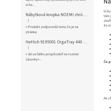
Ná
si ho...
Úchy
Nábytková knopka NOEMI chróm satén
Vám 
|
zlaď
Hodnotenie produktu je 5 z 5 hviezdičiek.
že m
+ Produkt zodpovedá tomu čo je na
stránke
Hettich 9195001 OrgaTray 440 701-800/441-520 mm antracit
|
Hodnotenie produktu je 5 z 5 hviezdičiek.
+ dá sa ľahko prispôsobiť na rozmer
zásuvky+...
Čo p
Ak v