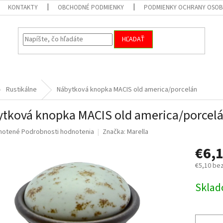
KONTAKTY
OBCHODNÉ PODMIENKY
PODMIENKY OCHRANY OSOB
HĽADAŤ
Rustikálne
Nábytková knopka MACIS old america/porcelán
tková knopka MACIS old america/porcel
né
notené
Podrobnosti hodnotenia
Značka:
Marella
nie
€6,
u
€5,10 be
Jednotk
Skla
cena:
iek.