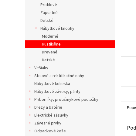
Profilové
Zápustné
Detské
Nábytkové knopky
Moderné
Rustikálne
Drevené
Detské
Vešiaky
Stolové a rektifikačné nohy
Nábytkové kolieska
Nábytkové závesy, pánty
Príborníky, protišmykové podložky
Drezy a batérie
Popi
Elektrické zásuvky
Závesné prvky
Pod
Odpadkové koše