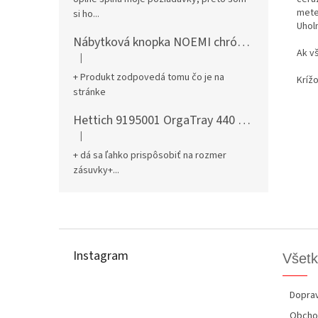
mete
si ho...
Uhol
Nábytková knopka NOEMI chróm satén
Ak v
|
Hodnotenie produktu je 5 z 5 hviezdičiek.
+ Produkt zodpovedá tomu čo je na
Kríž
stránke
Hettich 9195001 OrgaTray 440 701-800/441-520 mm antracit
|
Hodnotenie produktu je 5 z 5 hviezdičiek.
+ dá sa ľahko prispôsobiť na rozmer
zásuvky+...
Z
á
p
Instagram
Všetk
ä
t
i
Doprav
e
Obcho