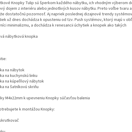
tkové Knopky Tulip sú šperkom každého nábytku, ich vhodným výberom 
ový dojem z interiéru alebo jednotlivých kusov nábytku. Preto voľbe tvaru a
jte dostatočnú pozornosť. Aj napriek poslednej dizajnové trendy systémo
tiek už dnes dochádza k opusteniu od tzv. Push systémov, ktorý majú v ob
vníci minimalizmu, a dochádza k renesancii úchytiek a knopek ako takých
vá nábytková knopka
tie:
ka na nábytok
ka na kuchynskú linku
ka na kúpeľňový nábytok
ka na šatníkovú skriňu
tky M4x22mm k upevneniu Knopky súčasťou balenia
otrebujete k montážou Knopky:
skrutkovač
k
zku