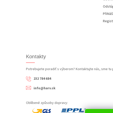
Odstúp
Přihláš
Regist
Kontakty
Potrebujete poradiť s výberom? Kontaktujte nás, sme tu 
232 784 684
info@harv.sk
Oblíbené způsoby dopravy: