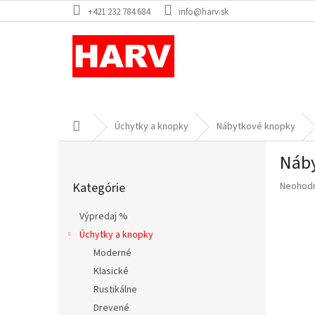
Prejsť
+421 232 784 684
info@harv.sk
na
obsah
Domov
Úchytky a knopky
Nábytkové knopky
B
Náby
o
Preskočiť
č
Priemer
Kategórie
Neohod
kategórie
n
hodnote
ý
produkt
Výpredaj %
p
je
Úchytky a knopky
a
0,0
z
Moderné
n
5
e
Klasické
hviezdič
l
Rustikálne
Drevené