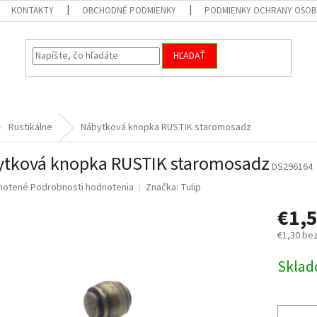
KONTAKTY
OBCHODNÉ PODMIENKY
PODMIENKY OCHRANY OSOB
HĽADAŤ
Rustikálne
Nábytková knopka RUSTIK staromosadz
tková knopka RUSTIK staromosadz
DS296164
né
notené
Podrobnosti hodnotenia
Značka:
Tulip
nie
€1,
u
€1,30 be
Jednotk
Skla
cena:
iek.