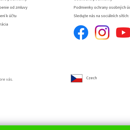
enie od zmluvy
Podmienky ochrany osobných ú
ení k účtu
Sledujte nás na sociálních sítích:
rácia
Czech
pre vás.