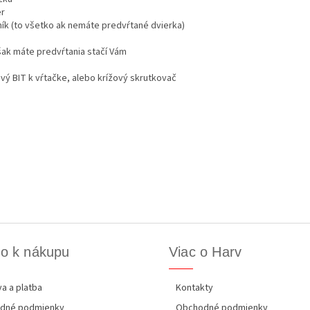
r
ník (to všetko ak nemáte predvŕtané dvierka)
šak máte predvŕtania stačí Vám
ový BIT k vŕtačke, alebo krížový skrutkovač
o k nákupu
Viac o Harv
a a platba
Kontakty
dné podmienky
Obchodné podmienky