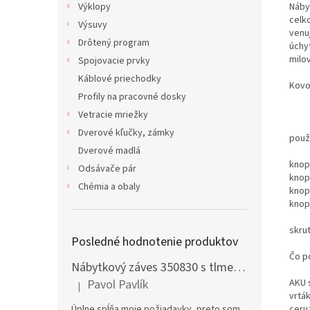
Náby
Výklopy
celk
Výsuvy
venu
Drôtený program
úchy
milo
Spojovacie prvky
Káblové priechodky
Kovo
Profily na pracovné dosky
Vetracie mriežky
Dverové kľučky, zámky
použi
Dverové madlá
knop
Odsávače pár
knop
Chémia a obaly
knop
knop
skru
Posledné hodnotenie produktov
Čo p
Nábytkový záves 350830 s tlmením naložený + podložka H0 na vrut
AKU 
Pavol Pavlík
|
Hodnotenie produktu je 5 z 5 hviezdičiek.
vrtá
ceru
Úplne spĺňa moje požiadavky, preto som