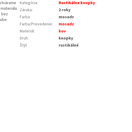
dotvárame
Kategória
:
Rustikálne knopky
 materiálu
Záruka
:
2 roky
v bez
Farba
:
mosadz
ľube
Farba/Prevedenie
:
mosadz
Materiál
:
kov
Druh
:
knopky
Štýl
:
rustikálné