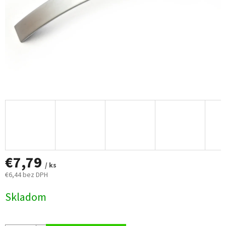
€7,79
/ ks
€6,44 bez DPH
Jednotková
Skladom
cena: