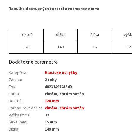
Tabuľka dostupných roztečí a rozmerov v mm:
rozteč
dĺžka
šířka
výšk
128
149
15
32
Dodatočné parametre
Kategória
:
Klasické úchytky
Záruka
:
2 roky
EAN
:
4023149741340
Farba
:
chróm, chróm satén
Rozteč
:
128 mm
Farba/Prevedenie
:
chróm
,
chróm satén
Výška (mm)
:
32
Šírka (mm)
:
15 mm
Dĺžka
:
149 mm