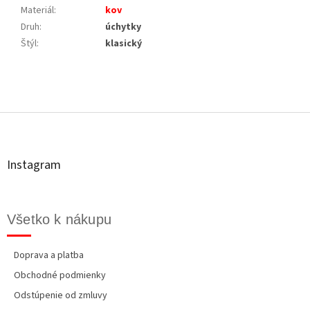
Materiál
:
kov
Druh
:
úchytky
Štýl
:
klasický
Z
á
p
ä
t
Instagram
i
e
Všetko k nákupu
Doprava a platba
Obchodné podmienky
Odstúpenie od zmluvy