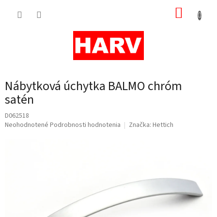
Prejsť
NÁKUP
na
obsah
KOŠÍK
Nábytková úchytka BALMO chróm
satén
D062518
Priemerné
Neohodnotené
Podrobnosti hodnotenia
Značka:
Hettich
hodnotenie
produktu
je
0,0
z
5
hviezdičiek.