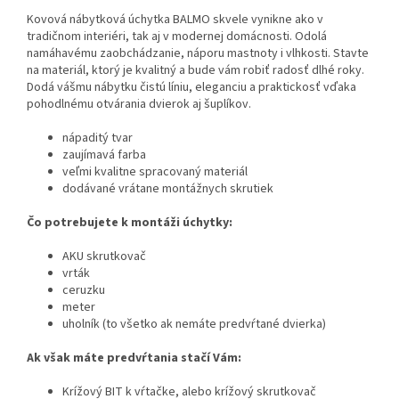
Kovová nábytková úchytka BALMO skvele vynikne ako v
tradičnom interiéri, tak aj v modernej domácnosti. Odolá
namáhavému zaobchádzanie, náporu mastnoty i vlhkosti. Stavte
na materiál, ktorý je kvalitný a bude vám robiť radosť dlhé roky.
Dodá vášmu nábytku čistú líniu, eleganciu a praktickosť vďaka
pohodlnému otvárania dvierok aj šuplíkov.
nápaditý tvar
zaujímavá farba
veľmi kvalitne spracovaný materiál
dodávané vrátane montážnych skrutiek
Čo potrebujete k montáži úchytky:
AKU skrutkovač
vrták
ceruzku
meter
uholník (to všetko ak nemáte predvŕtané dvierka)
Ak však máte predvŕtania stačí Vám:
Krížový BIT k vŕtačke, alebo krížový skrutkovač