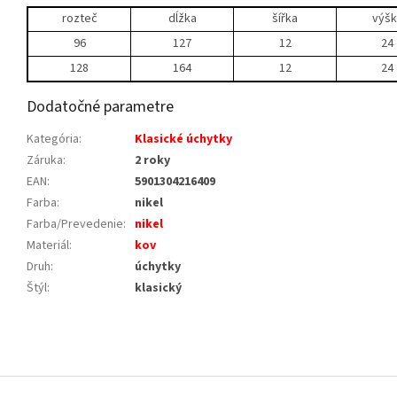
rozteč
dĺžka
šířka
výšk
96
127
12
24
128
164
12
24
Dodatočné parametre
Kategória
:
Klasické úchytky
Záruka
:
2 roky
EAN
:
5901304216409
Farba
:
nikel
Farba/Prevedenie
:
nikel
Materiál
:
kov
Druh
:
úchytky
Štýl
:
klasický
Z
á
p