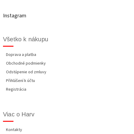
ä
t
Instagram
i
e
Všetko k nákupu
Doprava a platba
Obchodné podmienky
Odstúpenie od zmluvy
Přihlášení k účtu
Registrácia
Viac o Harv
Kontakty