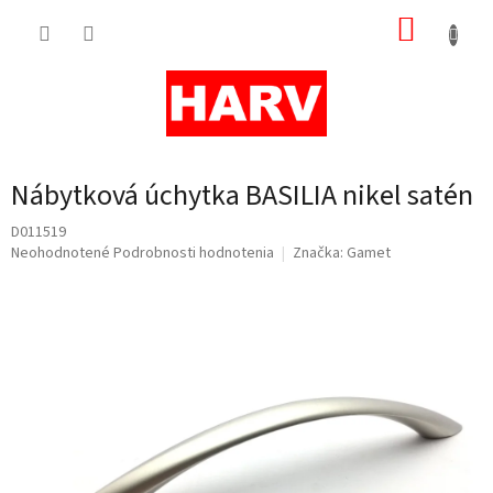
Prejsť
NÁKUP
na
obsah
KOŠÍK
Nábytková úchytka BASILIA nikel satén
D011519
Priemerné
Neohodnotené
Podrobnosti hodnotenia
Značka:
Gamet
hodnotenie
produktu
je
0,0
z
5
hviezdičiek.