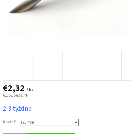
€2,32
/ ks
€1,92 bez DPH
Jednotková
2-3 týždne
cena:
Rozteč