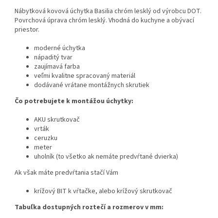
Nábytková kovová úchytka Basilia chróm lesklý od výrobcu DOT.
Povrchová úprava chróm lesklý. Vhodná do kuchyne a obývací
priestor.
moderné úchytka
nápaditý tvar
zaujímavá farba
veľmi kvalitne spracovaný materiál
dodávané vrátane montážnych skrutiek
Čo potrebujete k montážou úchytky:
AKU skrutkovač
vrták
ceruzku
meter
uholník (to všetko ak nemáte predvŕtané dvierka)
Ak však máte predvŕtania stačí Vám
krížový BIT k vŕtačke, alebo krížový skrutkovač
Tabuľka dostupných roztečí a rozmerov v mm: