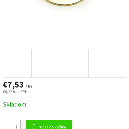
€7,53
/ ks
€6,22 bez DPH
Jednotková
Skladom
cena:
Pridať do košíka