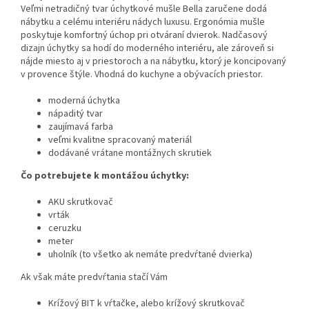
Veľmi netradičný tvar úchytkové mušle Bella zaručene dodá
nábytku a celému interiéru nádych luxusu. Ergonómia mušle
poskytuje komfortný úchop pri otváraní dvierok. Nadčasový
dizajn úchytky sa hodí do moderného interiéru, ale zároveň si
nájde miesto aj v priestoroch a na nábytku, ktorý je koncipovaný
v provence štýle. Vhodná do kuchyne a obývacích priestor.
moderná úchytka
nápaditý tvar
zaujímavá farba
veľmi kvalitne spracovaný materiál
dodávané vrátane montážnych skrutiek
Čo potrebujete k montážou úchytky:
AKU skrutkovač
vrták
ceruzku
meter
uholník (to všetko ak nemáte predvŕtané dvierka)
Ak však máte predvŕtania stačí Vám
Krížový BIT k vŕtačke, alebo krížový skrutkovač