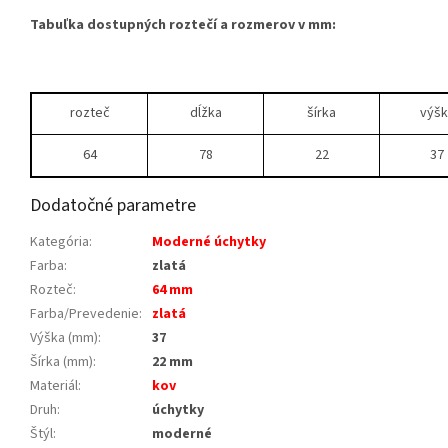
Tabuľka dostupných roztečí a rozmerov v mm:
rozteč
dĺžka
šírka
výšk
64
78
22
37
Dodatočné parametre
Kategória
:
Moderné úchytky
Farba
:
zlatá
Rozteč
:
64 mm
Farba/Prevedenie
:
zlatá
Výška (mm)
:
37
Šírka (mm)
:
22 mm
Materiál
:
kov
Druh
:
úchytky
Štýl
:
moderné