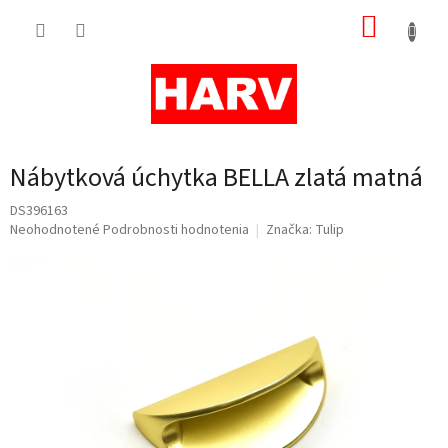
Prejsť
NÁKUP
na
obsah
KOŠÍK
Nábytková úchytka BELLA zlatá matná
DS396163
Priemerné
Neohodnotené
Podrobnosti hodnotenia
Značka:
Tulip
hodnotenie
produktu
je
0,0
z
5
hviezdičiek.