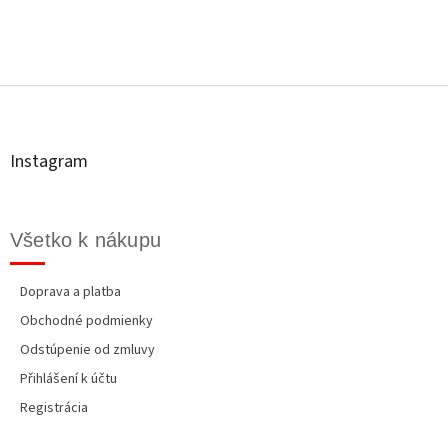
Z
á
p
ä
t
Instagram
i
e
Všetko k nákupu
Doprava a platba
Obchodné podmienky
Odstúpenie od zmluvy
Přihlášení k účtu
Registrácia