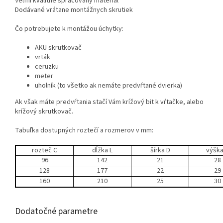
Veľmi kvalitne spracovaný materiál
Dodávané vrátane montážnych skrutiek
Čo potrebujete k montážou úchytky:
AKU skrutkovač
vrták
ceruzku
meter
uholník (to všetko ak nemáte predvŕtané dvierka)
Ak však máte predvŕtania stačí Vám krížový bit k vŕtačke, alebo
krížový skrutkovač.
Tabuľka dostupných roztečí a rozmerov v mm:
rozteč C
dĺžka L
šírka D
výška
96
142
21
28
128
177
22
29
160
210
25
30
Dodatočné parametre