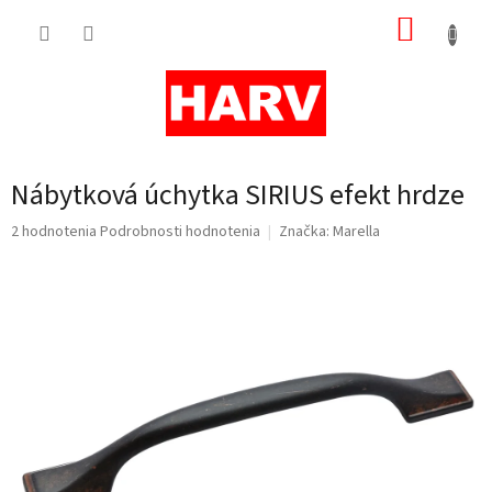
Prejsť
NÁKUP
na
obsah
KOŠÍK
Nábytková úchytka SIRIUS efekt hrdze
Priemerné
2 hodnotenia
Podrobnosti hodnotenia
Značka:
Marella
hodnotenie
produktu
je
5,0
z
5
hviezdičiek.