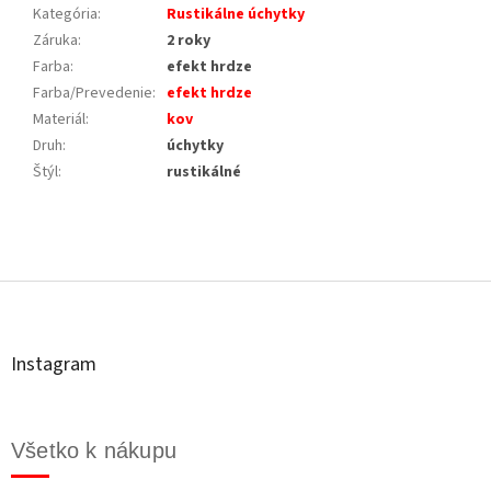
Kategória
:
Rustikálne úchytky
Záruka
:
2 roky
Farba
:
efekt hrdze
Farba/Prevedenie
:
efekt hrdze
Materiál
:
kov
Druh
:
úchytky
Štýl
:
rustikálné
Z
á
p
ä
t
Instagram
i
e
Všetko k nákupu