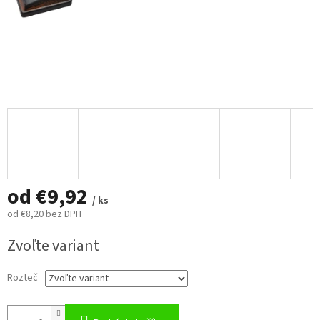
od
€9,92
/ ks
od
€8,20
bez DPH
Jednotková
Zvoľte variant
cena:
Rozteč