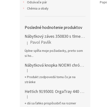
Popi
Odsávače pár
Chémia a obaly
Posledné hodnotenie produktov
Nábytkový záves 350830 s tlmením naložený + podložka H0 na vrut
Pavol Pavlík
|
Hodnotenie produktu je 5 z 5 hviezdičiek.
Úplne spĺňa moje požiadavky, preto som
si ho...
Nábytková knopka NOEMI chróm satén
|
Hodnotenie produktu je 5 z 5 hviezdičiek.
+ Produkt zodpovedá tomu čo je na
stránke
Hettich 9195001 OrgaTray 440 701-800/441-520 mm antracit
|
Hodnotenie produktu je 5 z 5 hviezdičiek.
+ dá sa ľahko prispôsobiť na rozmer