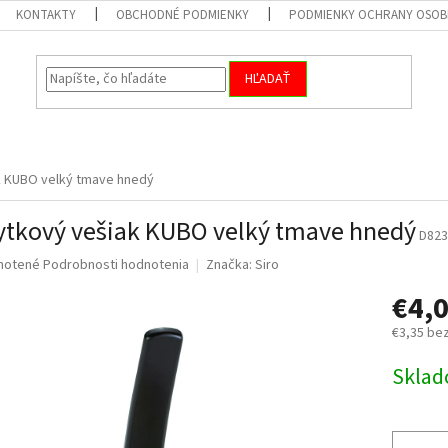
KONTAKTY
OBCHODNÉ PODMIENKY
PODMIENKY OCHRANY OSOB
HĽADAŤ
k KUBO velký tmave hnedý
tkový vešiak KUBO velký tmave hnedý
D823
né
notené
Podrobnosti hodnotenia
Značka:
Siro
nie
€4,
u
€3,35 be
Jednotk
Skla
cena:
iek.