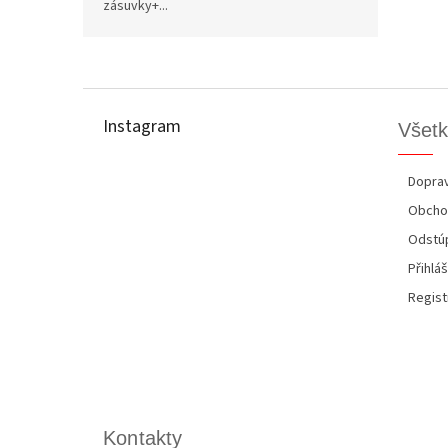
zásuvky+...
Z
á
p
Instagram
Všetk
ä
t
i
Doprav
e
Obcho
Odstúp
Přihláš
Regist
Kontakty