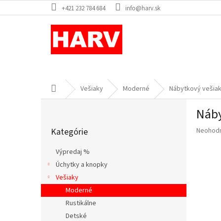
Prejsť
+421 232 784 684
info@harv.sk
na
obsah
Domov
Vešiaky
Moderné
Nábytkový vešia
B
Náby
o
Preskočiť
č
Priemer
Kategórie
Neohod
kategórie
n
hodnote
ý
produkt
Výpredaj %
p
je
Úchytky a knopky
a
0,0
z
Vešiaky
n
5
e
Moderné
hviezdič
l
Rustikálne
Detské