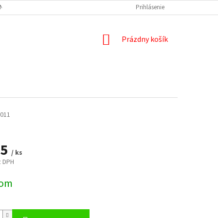
NÝCH ÚDAJOV
DOPRAVA A PLATBA
REKLAMÁCIA
Prihlásenie
ODSTÚPENIE
NÁKUPNÝ
Prázdny košík
KOŠÍK
011
05
/ ks
z DPH
ová
dom