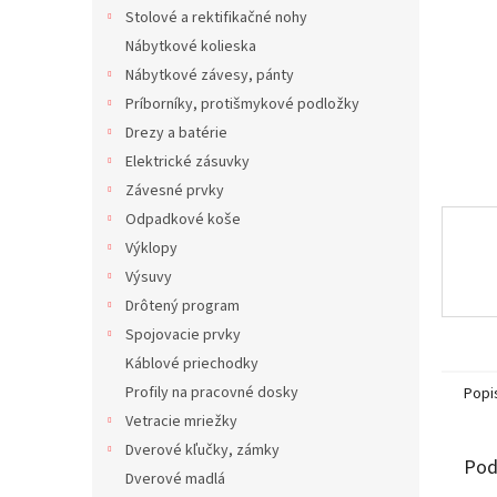
Stolové a rektifikačné nohy
Nábytkové kolieska
Nábytkové závesy, pánty
Príborníky, protišmykové podložky
Drezy a batérie
Elektrické zásuvky
Závesné prvky
Odpadkové koše
Výklopy
Výsuvy
Drôtený program
Spojovacie prvky
Káblové priechodky
Profily na pracovné dosky
Popi
Vetracie mriežky
Dverové kľučky, zámky
Pod
Dverové madlá