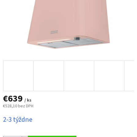
€639
/ ks
€528,10 bez DPH
Jednotková
2-3 týždne
cena: