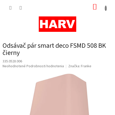
Prejsť
NÁKUP
na
obsah
KOŠÍK
Odsávač pár smart deco FSMD 508 BK
čierny
335.0528.006
Priemerné
Neohodnotené
Podrobnosti hodnotenia
Značka:
Franke
hodnotenie
produktu
je
0,0
z
5
hviezdičiek.