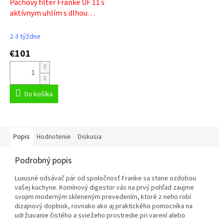
Pachový filter Franke UF 11 s
aktívnym uhlím s dlhou
životnosťou 112.0174.994
2-3 týždne
€101
Do košíka
Popis
Hodnotenie
Diskusia
Podrobný popis
Luxusné odsávač pár od spoločnosť Franke sa stane ozdobou
vašej kuchyne. Komínový digestor vás na prvý pohľad zaujme
svojim moderným skleneným prevedením, ktoré z neho robí
dizajnový doplnok, rovnako ako aj praktického pomocníka na
udržiavanie čistého a sviežeho prostredie pri varení alebo