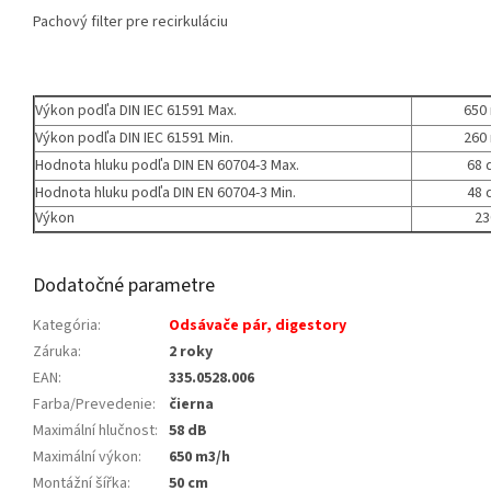
Pachový filter pre recirkuláciu
Výkon podľa DIN IEC 61591 Max.
650
Výkon podľa DIN IEC 61591 Min.
260
Hodnota hluku podľa DIN EN 60704-3 Max.
68 
Hodnota hluku podľa DIN EN 60704-3 Min.
48 
Výkon
23
Dodatočné parametre
Kategória
:
Odsávače pár, digestory
Záruka
:
2 roky
EAN
:
335.0528.006
Farba/Prevedenie
:
čierna
Maximální hlučnost
:
58 dB
Maximální výkon
:
650 m3/h
Montážní šířka
:
50 cm