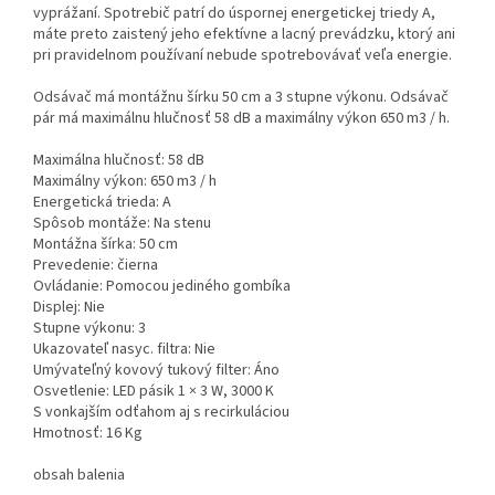
vyprážaní. Spotrebič patrí do úspornej energetickej triedy A,
máte preto zaistený jeho efektívne a lacný prevádzku, ktorý ani
pri pravidelnom používaní nebude spotrebovávať veľa energie.
Odsávač má montážnu šírku 50 cm a 3 stupne výkonu. Odsávač
pár má maximálnu hlučnosť 58 dB a maximálny výkon 650 m3 / h.
Maximálna hlučnosť: 58 dB
Maximálny výkon: 650 m3 / h
Energetická trieda: A
Spôsob montáže: Na stenu
Montážna šírka: 50 cm
Prevedenie: čierna
Ovládanie: Pomocou jediného gombíka
Displej: Nie
Stupne výkonu: 3
Ukazovateľ nasyc. filtra: Nie
Umývateľný kovový tukový filter: Áno
Osvetlenie: LED pásik 1 × 3 W, 3000 K
S vonkajším odťahom aj s recirkuláciou
Hmotnosť: 16 Kg
obsah balenia