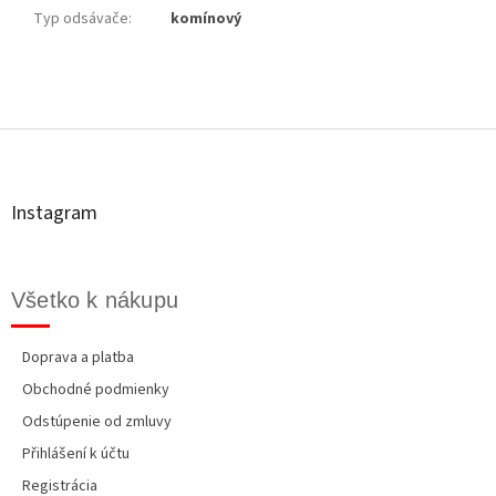
Typ odsávače
:
komínový
Z
á
p
ä
t
Instagram
i
e
Všetko k nákupu
Doprava a platba
Obchodné podmienky
Odstúpenie od zmluvy
Přihlášení k účtu
Registrácia