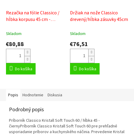
Rezačka na fólie Classico /
Držiak na nože Classico
hĺbka korpusu 45 cm -
drevený/hĺbka zásuvky 45cm
drevená
Skladom
Skladom
€80,88
€76,51
Do košíka
Do košíka
Popis
Hodnotenie
Diskusia
Podrobný popis
Príborník Classico Kristall Soft Touch 60 / hĺbka 45 -
čiernyPríborník Classico Kristall Soft Touch 60 pre prehľadné
usporiadanie príborov a kuchynského náčinia. Prevedenie Kristal