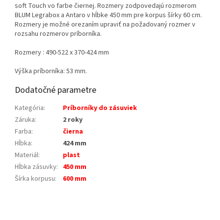
soft Touch vo farbe čiernej. Rozmery zodpovedajú rozmerom
BLUM Legrabox a Antaro v hĺbke 450 mm pre korpus šírky 60 cm.
Rozmery je možné orezaním upraviť na požadovaný rozmer v
rozsahu rozmerov príborníka.
Rozmery : 490-522 x 370-424 mm
Výška príborníka: 53 mm.
Dodatočné parametre
Kategória
:
Príborníky do zásuviek
Záruka
:
2 roky
Farba
:
čierna
Hĺbka
:
424 mm
Materiál
:
plast
Hĺbka zásuvky
:
450 mm
Šírka korpusu
:
600 mm
Z