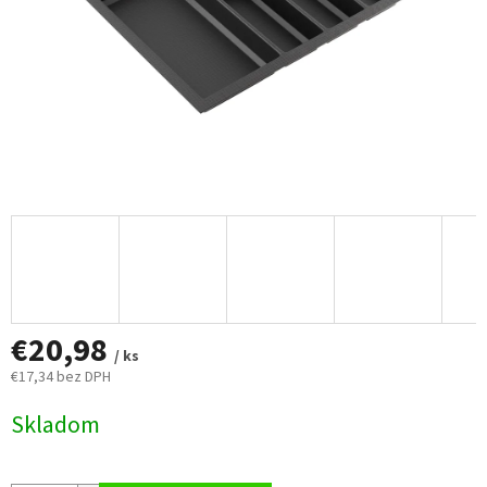
€20,98
/ ks
€17,34 bez DPH
Jednotková
Skladom
cena: