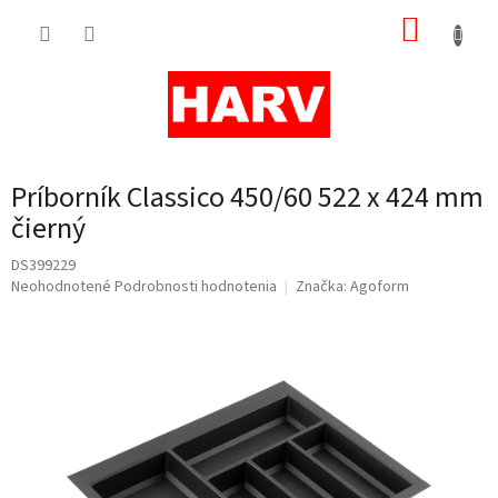
Prejsť
NÁKUP
na
obsah
KOŠÍK
Príborník Classico 450/60 522 x 424 mm
čierný
DS399229
Priemerné
Neohodnotené
Podrobnosti hodnotenia
Značka:
Agoform
hodnotenie
produktu
je
0,0
z
5
hviezdičiek.