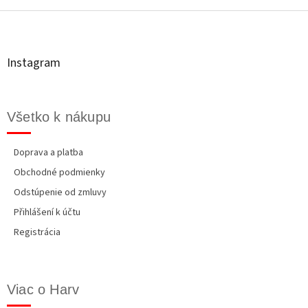
á
p
ä
t
Instagram
i
e
Všetko k nákupu
Doprava a platba
Obchodné podmienky
Odstúpenie od zmluvy
Přihlášení k účtu
Registrácia
Viac o Harv