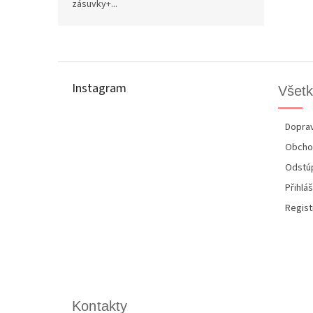
zásuvky+...
Z
á
p
Instagram
Všetk
ä
t
i
Doprav
e
Obcho
Odstúp
Přihláš
Regist
Kontakty