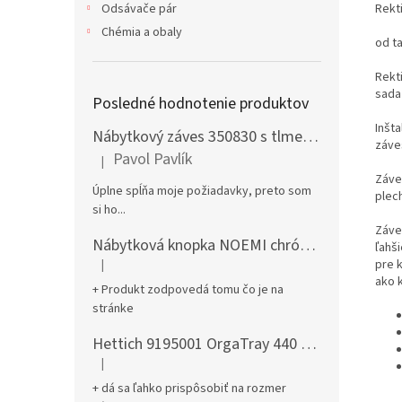
Rekti
Odsávače pár
Chémia a obaly
od t
Rekt
sada 
Posledné hodnotenie produktov
Inšt
Nábytkový záves 350830 s tlmením naložený + podložka H0 na vrut
záve
Pavol Pavlík
|
Hodnotenie produktu je 5 z 5 hviezdičiek.
Záve
Úplne spĺňa moje požiadavky, preto som
plech
si ho...
Záve
Nábytková knopka NOEMI chróm satén
ľahš
pre 
|
Hodnotenie produktu je 5 z 5 hviezdičiek.
ako 
+ Produkt zodpovedá tomu čo je na
stránke
Hettich 9195001 OrgaTray 440 701-800/441-520 mm antracit
|
Hodnotenie produktu je 5 z 5 hviezdičiek.
+ dá sa ľahko prispôsobiť na rozmer