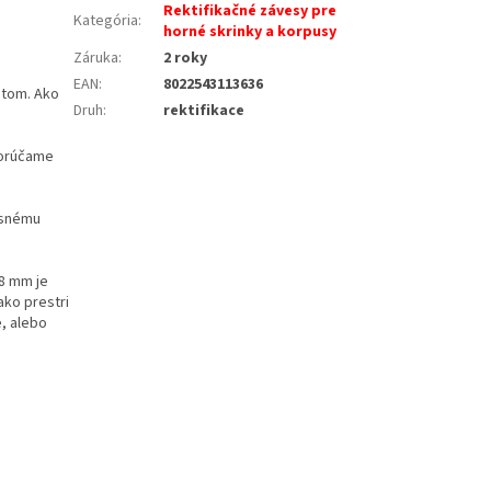
Rektifikačné závesy pre
Kategória
:
horné skrinky a korpusy
Záruka
:
2 roky
EAN
:
8022543113636
btom. Ako
Druh
:
rektifikace
porúčame
esnému
8 mm je
ako prestri
e, alebo