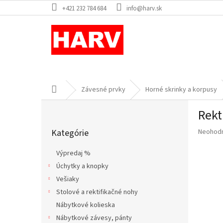
Prejsť
+421 232 784 684
info@harv.sk
na
obsah
Domov
Závesné prvky
Horné skrinky a korpusy
B
Rekt
o
Preskočiť
č
Priemer
Kategórie
Neohod
kategórie
n
hodnote
ý
produkt
Výpredaj %
p
je
Úchytky a knopky
a
0,0
z
Vešiaky
n
5
e
Stolové a rektifikačné nohy
hviezdič
l
Nábytkové kolieska
Nábytkové závesy, pánty