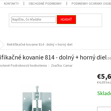
KONTAKTY
OBCHODNÉ PODMIENKY
PODMIENKY OCHRANY OSOB
HĽADAŤ
Rektifikačné kovanie 814 - dolný + horný diel
ifikačné kovanie 814 - dolný + horný diel
D
né
notené
Podrobnosti hodnotenia
Značka:
Camar
nie
€5,
u
€4,69 be
Jednotk
Skla
cena:
iek.