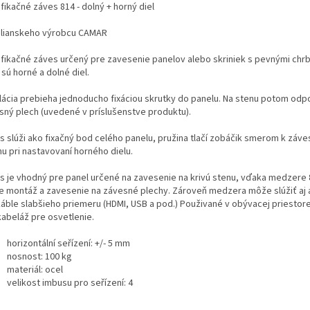
fikačné záves 814 - dolný + horný diel
alianskeho výrobcu CAMAR
ifikačné záves určený pre zavesenie panelov alebo skriniek s pevnými chr
sú horné a dolné diel.
alácia prebieha jednoducho fixáciou skrutky do panelu. Na stenu potom od
sný plech (uvedené v príslušenstve produktu).
s slúži ako fixačný bod celého panelu, pružina tlačí zobáčik smerom k záv
u pri nastavovaní horného dielu.
s je vhodný pre panel určené na zavesenie na krivú stenu, vďaka medzere 
ie montáž a zavesenie na závesné plechy. Zároveň medzera môže slúžiť aj 
káble slabšieho priemeru (HDMI, USB a pod.) Použivané v obývacej priestor
kabeláž pre osvetlenie.
horizontální seřízení: +/- 5 mm
nosnost: 100 kg
materiál: ocel
velikost imbusu pro seřízení: 4