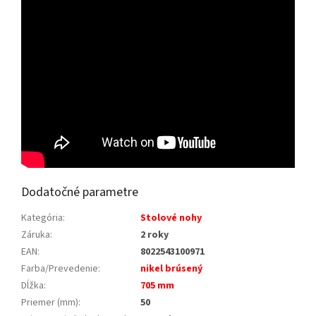
Dodatočné parametre
Kategória
:
Stolové nohy
Záruka
:
2 roky
EAN
:
8022543100971
Farba/Prevedenie
:
nikel brúsený
Dĺžka
:
705 mm
Priemer (mm)
:
50