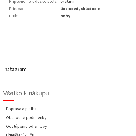
Pripevnenie k doske stola
:
vrutmi
Príruba
:
liatinová, skladacie
Druh
:
nohy
Z
á
p
ä
t
Instagram
i
e
Všetko k nákupu
Doprava a platba
Obchodné podmienky
Odstúpenie od zmluvy
Přihlášení k účtu