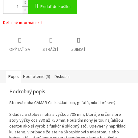
Pridať do košíka
Detailné informácie
OPÝTAŤ SA
STRÁŽIŤ
ZDIEĽAŤ
Popis
Hodnotenie (5)
Diskusia
Podrobný popis
Stolová noha CAMAR Click skladacia, guľatá, nikel brúsený
Skladacia stolová noha s výškou 705 mm, ktorá je určená pre
stoly výšky cca 730 až 750 mm. Použitím nohy je tou najľahšou
cestou ako si vyrobiť funkčné sklopný stôl. Upevnený napríklad
ku stene, v prípade že ste na Škorpiónovi s miestom, alebo