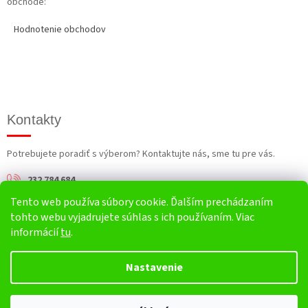
obchode:
Hodnotenie obchodov
Kontakty
Potrebujete poradiť s výberom? Kontaktujte nás, sme tu pre vás.
232 784 684
Tento web používa súbory cookie. Ďalším prechádzaním
info@harv.sk
tohto webu vyjadrujete súhlas s ich používaním. Viac
informácií
tu
.
Nastavenie
Vytvoril Shoptet