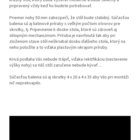
krásny stôl, ktorý bude vyzerať moderne a bude funkčný a
pripravený vždy keď ho budete potrebovať.
Priemer nohy 50 mm zabezpečí, že stôl bude stabilný. Súčasťou
balenia sú aj liatinové príruby s veľkým počtom otvorov pre
skrutky, tj. Pripevnenie k doske stola, ktoré sú zároveň aj
sklopným mechanizmom. Príruba je navrhnutá tak aby pri
zloženom stave stôl neškriabal dosku ďalšieho stola, ktorý na
neho položíte a to vďaka plastovým okrajom príruby.
Krivá podlaha Vás nebude trápiť, vďaka rektifikáciu (nastavenie
výšky nohy) sa Váš stôl zaručene nebude kývať ...
Súčasťou balenia sú aj skrutky 4 x 20 a 4 x 35 aby Vás pri montáži
nič neprekvapilo.