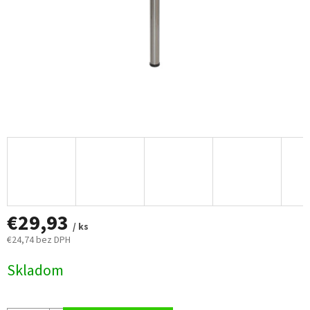
€29,93
/ ks
€24,74 bez DPH
Jednotková
Skladom
cena: