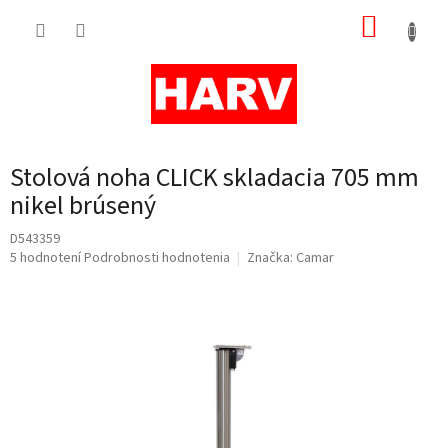
Prejsť
NÁKUP
na
obsah
KOŠÍK
Stolová noha CLICK skladacia 705 mm
nikel brúsený
D543359
Priemerné
5 hodnotení
Podrobnosti hodnotenia
Značka:
Camar
hodnotenie
produktu
je
5,0
z
5
hviezdičiek.