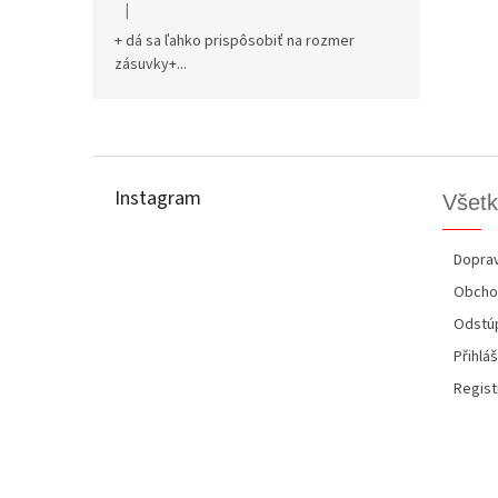
|
Hodnotenie produktu je 5 z 5 hviezdičiek.
+ dá sa ľahko prispôsobiť na rozmer
zásuvky+...
Z
á
p
Instagram
Všetk
ä
t
i
Doprav
e
Obcho
Odstúp
Přihláš
Regist