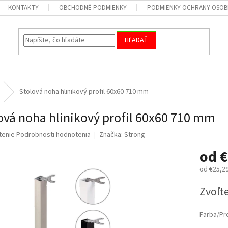
KONTAKTY
OBCHODNÉ PODMIENKY
PODMIENKY OCHRANY OSOB
HĽADAŤ
Stolová noha hlinikový profil 60x60 710 mm
ová noha hlinikový profil 60x60 710 mm
né
tenie
Podrobnosti hodnotenia
Značka:
Strong
nie
od
€
u
od
€25,2
Jednotk
Zvoľte
cena:
iek.
Farba/Pr