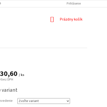
NÝCH ÚDAJOV
DOPRAVA A PLATBA
REKLAMÁCIA
Prihlásenie
ODSTÚPENIE
NÁKUPNÝ
Prázdny košík
KOŠÍK
30,60
/ ks
9
bez DPH
ová
 variant
ovedenie