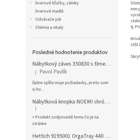
Stol
Dverové kľučky, zámky
mm p
Dverové madlá
vyro
Odsávače pár
stab
tj. P
Chémia a obaly
Kriv
stôl 
Posledné hodnotenie produktov
Skry
Nábytkový záves 350830 s tlmením naložený + podložka H0 na vrut
Pavol Pavlík
|
Hodnotenie produktu je 5 z 5 hviezdičiek.
Úplne spĺňa moje požiadavky, preto som
si ho...
Nábytková knopka NOEMI chróm satén
|
Hodnotenie produktu je 5 z 5 hviezdičiek.
+ Produkt zodpovedá tomu čo je na
stránke
Hettich 9195001 OrgaTray 440 701-800/441-520 mm antracit