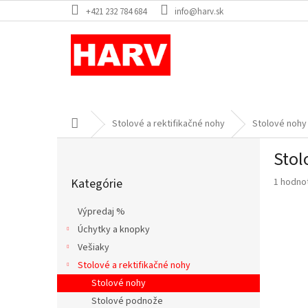
Prejsť
+421 232 784 684
info@harv.sk
na
obsah
Domov
Stolové a rektifikačné nohy
Stolové nohy
B
Stol
o
Preskočiť
č
Priemer
Kategórie
1 hodno
kategórie
n
hodnote
ý
produkt
Výpredaj %
p
je
Úchytky a knopky
a
5,0
z
Vešiaky
n
5
e
Stolové a rektifikačné nohy
hviezdič
l
Stolové nohy
Stolové podnože