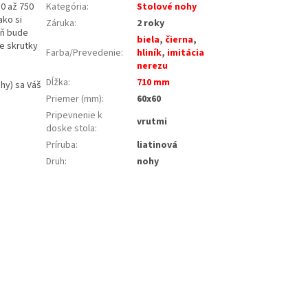
0 až 750
Kategória
:
Stolové nohy
ako si
Záruka
:
2 roky
eň bude
biela
,
čierna
,
re skrutky
Farba/Prevedenie
:
hliník
,
imitácia
nerezu
Dĺžka
:
710 mm
hy) sa Váš
Priemer (mm)
:
60x60
Pripevnenie k
vrutmi
doske stola
:
Príruba
:
liatinová
Druh
:
nohy