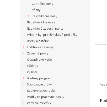
Centrálne nohy
Nôžky
Rektifikačné nohy
Nábytkové kolieska
Nábytkové závesy, pánty
Príborníky, protišmykové podložky
Drezy a batérie
Elektrické zásuvky
Závesné prvky
Odpadkové koše
Výklopy
Výsuvy
Drôtený program
Spojovacie prvky
Popi
Káblové priechodky
Profily na pracovné dosky
Pod
Vetracie mriežky