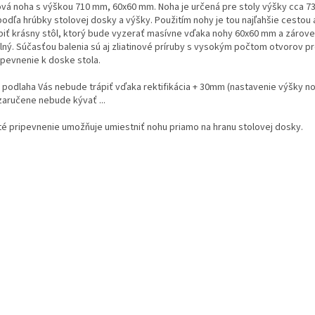
ová noha s výškou 710 mm, 60x60 mm. Noha je určená pre stoly výšky cca 73
odľa hrúbky stolovej dosky a výšky. Použitím nohy je tou najľahšie cestou 
biť krásny stôl, ktorý bude vyzerať masívne vďaka nohy 60x60 mm a zárov
ilný. Súčasťou balenia sú aj zliatinové príruby s vysokým počtom otvorov p
ripevnenie k doske stola.
á podlaha Vás nebude trápiť vďaka rektifikácia + 30mm (nastavenie výšky no
zaručene nebude kývať ...
té pripevnenie umožňuje umiestniť nohu priamo na hranu stolovej dosky.