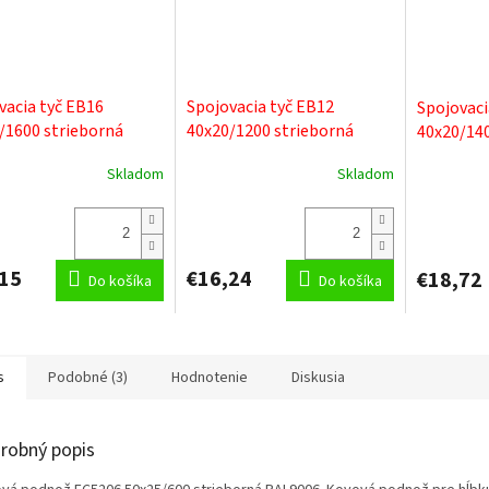
vacia tyč EB16
Spojovacia tyč EB12
Spojovaci
/1600 strieborná
40x20/1200 strieborná
40x20/140
006
RAL9006
RAL9006
Skladom
Skladom
15
€16,24
€18,72
Do košíka
Do košíka
s
Podobné (3)
Hodnotenie
Diskusia
robný popis