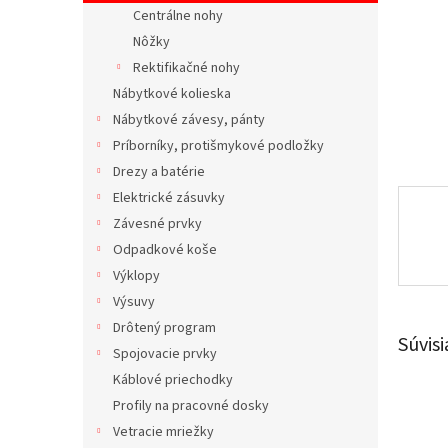
Centrálne nohy
Nôžky
Rektifikačné nohy
Nábytkové kolieska
Nábytkové závesy, pánty
Príborníky, protišmykové podložky
Drezy a batérie
Elektrické zásuvky
Závesné prvky
Odpadkové koše
Výklopy
Výsuvy
Drôtený program
Súvisi
Spojovacie prvky
Káblové priechodky
Profily na pracovné dosky
Vetracie mriežky