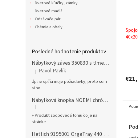
Dverové kľučky, zámky
Dverové madlá
Odsávače pár
Chémia a obaly
Spojo
40x20
RAL9
Posledné hodnotenie produktov
Nábytkový záves 350830 s tlmením naložený + podložka H0 na vrut
Pavol Pavlík
|
Hodnotenie produktu je 5 z 5 hviezdičiek.
€21,
Úplne spĺňa moje požiadavky, preto som
si ho...
Nábytková knopka NOEMI chróm satén
Popi
|
Hodnotenie produktu je 5 z 5 hviezdičiek.
+ Produkt zodpovedá tomu čo je na
stránke
Pod
Hettich 9195001 OrgaTray 440 701-800/441-520 mm antracit