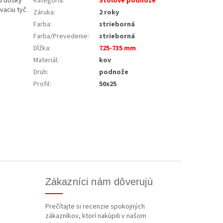
u dosky
Kategória
:
Stolové podnože
vaciu tyč.
Záruka
:
2 roky
Farba
:
strieborná
Farba/Prevedenie
:
strieborná
Dĺžka
:
725-735 mm
Materiál
:
kov
Druh
:
podnože
Profil
:
50x25
Zákazníci nám dôverujú
Prečítajte si recenzie spokojných
zákazníkov, ktorí nakúpili v našom