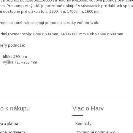
ová podnož EC5206 50x25/600 strieborná RAL9006. Kovová podnož pre hĺbk
mm. Pre kompletný stôl je potrebné dokúpiť v súvisiacich produktoch spojo
sú dostupné pre dĺžku stola: 1200 mm, 1400 mm, 1600 mm.
edne sa konštrukcia spojí pomocou skrutky viď obrázok.
edný rozmer stola: 1200 x 600 mm, 1400 x 600 mm alebo 1600 x 600 mm
ery podnože:
hĺbka 590 mm
výška 725 - 735 mm
o k nákupu
Viac o Harv
a a platba
Kontakty
dné podmienky
Obchodné podmienky