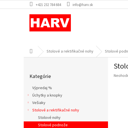
Prejsť
+421 232 784 684
info@harv.sk
na
obsah
Domov
Stolové a rektifikačné nohy
Stolové pod
B
Stol
o
Preskočiť
č
Priemer
Kategórie
Neohod
kategórie
n
hodnote
ý
produkt
Výpredaj %
p
je
Úchytky a knopky
a
0,0
z
Vešiaky
n
5
e
Stolové a rektifikačné nohy
hviezdič
l
Stolové nohy
Stolové podnože