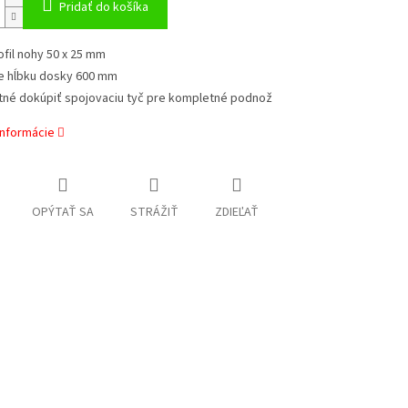
Pridať do košíka
ofil nohy 50 x 25 mm
e hĺbku dosky 600 mm
tné dokúpiť spojovaciu tyč pre kompletné podnož
informácie
OPÝTAŤ SA
STRÁŽIŤ
ZDIEĽAŤ