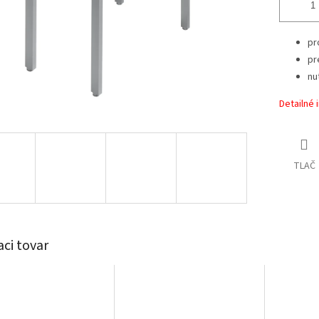
pr
pr
nu
Detailné 
TLAČ
aci tovar