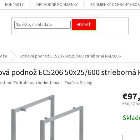
KONTAKTY
OBCHODNÉ PODMIENKY
PODMIENKY OCHRANY OSOB
HĽADAŤ
nože
Stolová podnož EC5206 50x25/600 strieborná RAL9006
ová podnož EC5206 50x25/600 strieborná
né
notené
Podrobnosti hodnotenia
Značka:
Strong
nie
€97
u
€80,37 b
Jednotk
Skla
cena:
iek.