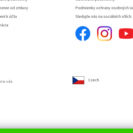
enie od zmluvy
Podmienky ochrany osobných ú
ení k účtu
Sledujte nás na sociálních sítích:
rácia
Czech
pre vás.