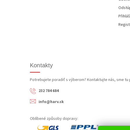
Odstúp
Přihláš
Regist
Kontakty
Potrebujete poradiť s výberom? Kontaktujte nás, sme tu 
232 784 684
info@harv.sk
Oblíbené způsoby dopravy: