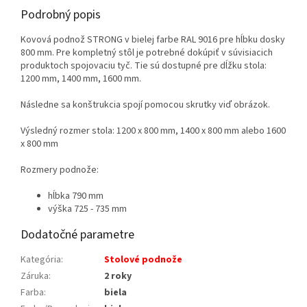
Podrobný popis
Kovová podnož STRONG v bielej farbe RAL 9016 pre hĺbku dosky
800 mm. Pre kompletný stôl je potrebné dokúpiť v súvisiacich
produktoch spojovaciu tyč. Tie sú dostupné pre dĺžku stola:
1200 mm, 1400 mm, 1600 mm.
Následne sa konštrukcia spojí pomocou skrutky viď obrázok.
Výsledný rozmer stola: 1200 x 800 mm, 1400 x 800 mm alebo 1600
x 800 mm
Rozmery podnože:
hĺbka 790 mm
výška 725 - 735 mm
Dodatočné parametre
Kategória
:
Stolové podnože
Záruka
:
2 roky
Farba
:
biela