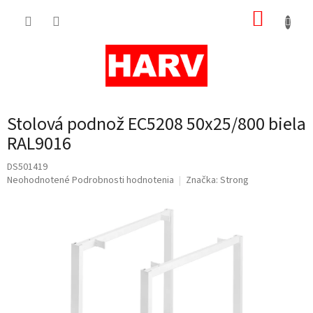
Prejsť
NÁKUP
na
obsah
KOŠÍK
Stolová podnož EC5208 50x25/800 biela
RAL9016
DS501419
Priemerné
Neohodnotené
Podrobnosti hodnotenia
Značka:
Strong
hodnotenie
produktu
je
0,0
z
5
hviezdičiek.