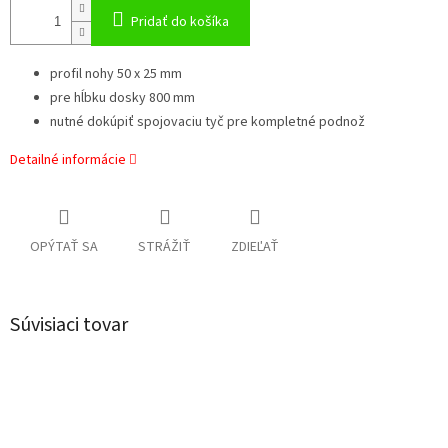
Pridať do košíka
profil nohy 50 x 25 mm
pre hĺbku dosky 800 mm
nutné dokúpiť spojovaciu tyč pre kompletné podnož
Detailné informácie
OPÝTAŤ SA
STRÁŽIŤ
ZDIEĽAŤ
Súvisiaci tovar