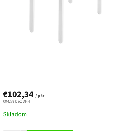
€102,34
/ pár
€84,58 bez DPH
Jednotková
Skladom
cena: