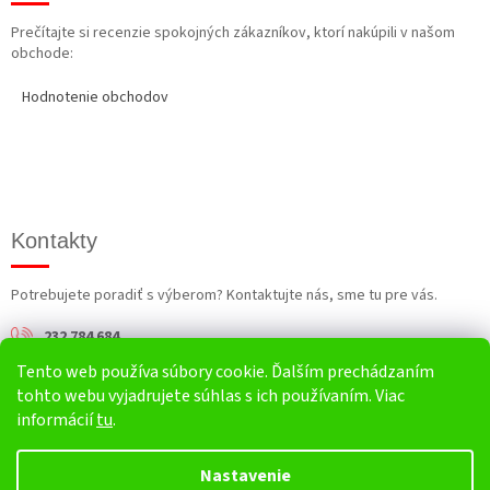
Prečítajte si recenzie spokojných zákazníkov, ktorí nakúpili v našom
obchode:
Hodnotenie obchodov
Kontakty
Potrebujete poradiť s výberom? Kontaktujte nás, sme tu pre vás.
232 784 684
Tento web používa súbory cookie. Ďalším prechádzaním
info@harv.sk
tohto webu vyjadrujete súhlas s ich používaním. Viac
informácií
tu
.
Nastavenie