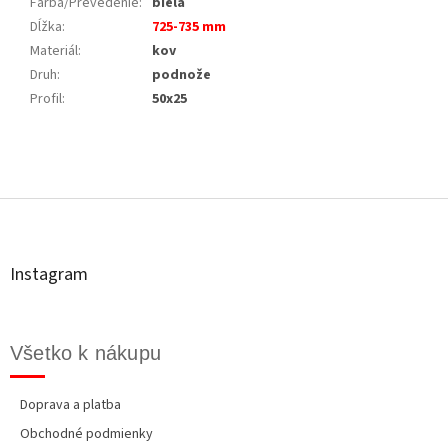
Farba/Prevedenie
:
biela
Dĺžka
:
725-735 mm
Materiál
:
kov
Druh
:
podnože
Profil
:
50x25
Z
á
p
ä
t
Instagram
i
e
Všetko k nákupu
Doprava a platba
Obchodné podmienky