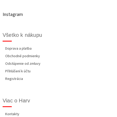
p
ä
t
Instagram
i
e
Všetko k nákupu
Doprava a platba
Obchodné podmienky
Odstúpenie od zmluvy
Přihlášení k účtu
Registrácia
Viac o Harv
Kontakty