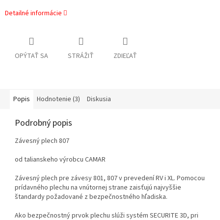
Detailné informácie
OPÝTAŤ SA
STRÁŽIŤ
ZDIEĽAŤ
Popis
Hodnotenie (3)
Diskusia
Podrobný popis
Závesný plech 807
od talianskeho výrobcu CAMAR
Závesný plech pre závesy 801, 807 v prevedení RV i XL. Pomocou
prídavného plechu na vnútornej strane zaisťujú najvyššie
štandardy požadované z bezpečnostného hľadiska.
Ako bezpečnostný prvok plechu slúži systém SECURITE 3D, pri