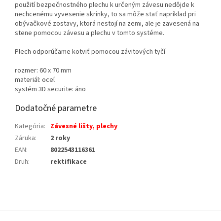
použití bezpečnostného plechu k určeným závesu nedôjde k
nechcenému vyvesenie skrinky, to sa môže stať napríklad pri
obývačkové zostavy, ktorá nestojí na zemi, ale je zavesená na
stene pomocou závesu a plechu v tomto systéme.
Plech odporúčame kotviť pomocou závitových tyčí
rozmer: 60 x 70 mm
materiál: oceľ
systém 3D securite: áno
Dodatočné parametre
Kategória
:
Závesné lišty, plechy
Záruka
:
2 roky
EAN
:
8022543116361
Druh
:
rektifikace
Z
á