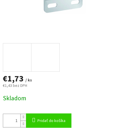
€1,73
/ ks
€1,43 bez DPH
Jednotková
Skladom
cena:
Pridať do košíka