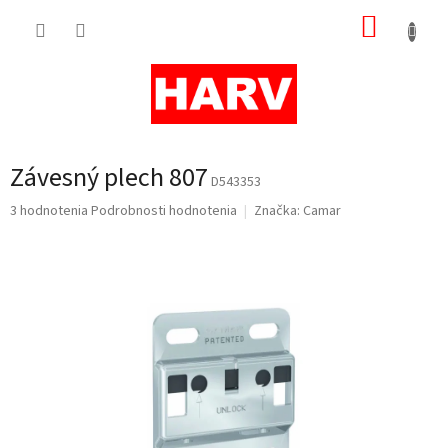
Prejsť
NÁKUP
na
obsah
KOŠÍK
Závesný plech 807
D543353
Priemerné
3 hodnotenia
Podrobnosti hodnotenia
Značka:
Camar
hodnotenie
produktu
je
5,0
z
5
hviezdičiek.