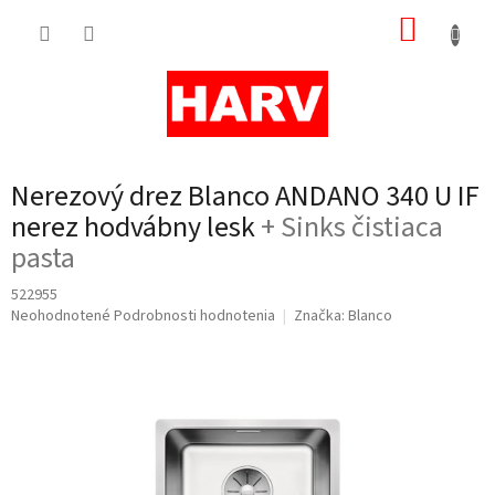
Prejsť
NÁKUP
na
obsah
KOŠÍK
Nerezový drez Blanco ANDANO 340 U IF
nerez hodvábny lesk
+ Sinks čistiaca
pasta
522955
Priemerné
Neohodnotené
Podrobnosti hodnotenia
Značka:
Blanco
hodnotenie
produktu
je
0,0
z
5
hviezdičiek.