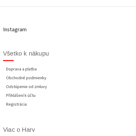
Z
á
p
ä
t
Instagram
i
e
Všetko k nákupu
Doprava a platba
Obchodné podmienky
Odstúpenie od zmluvy
Přihlášení k účtu
Registrácia
Viac o Harv