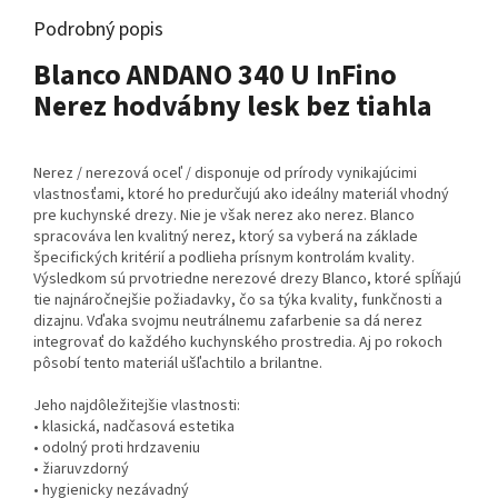
Podrobný popis
Blanco ANDANO 340 U InFino
Nerez hodvábny lesk bez tiahla
Nerez / nerezová oceľ / disponuje od prírody vynikajúcimi
vlastnosťami, ktoré ho predurčujú ako ideálny materiál vhodný
pre kuchynské drezy. Nie je však nerez ako nerez. Blanco
spracováva len kvalitný nerez, ktorý sa vyberá na základe
špecifických kritérií a podlieha prísnym kontrolám kvality.
Výsledkom sú prvotriedne nerezové drezy Blanco, ktoré spĺňajú
tie najnáročnejšie požiadavky, čo sa týka kvality, funkčnosti a
dizajnu. Vďaka svojmu neutrálnemu zafarbenie sa dá nerez
integrovať do každého kuchynského prostredia. Aj po rokoch
pôsobí tento materiál ušľachtilo a brilantne.
Jeho najdôležitejšie vlastnosti:
• klasická, nadčasová estetika
• odolný proti hrdzaveniu
• žiaruvzdorný
• hygienicky nezávadný