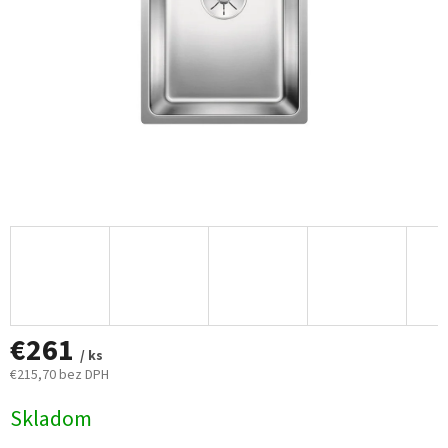
€261
/ ks
€215,70 bez DPH
Jednotková
Skladom
cena: