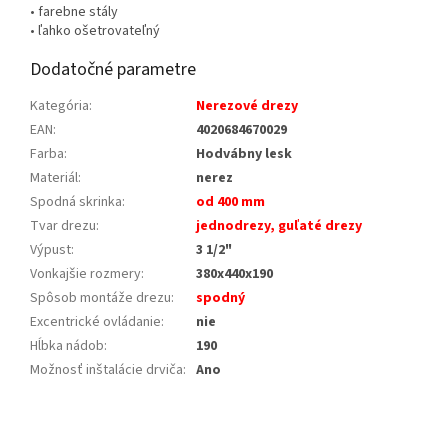
• farebne stály
• ľahko ošetrovateľný
Dodatočné parametre
Kategória
:
Nerezové drezy
EAN
:
4020684670029
Farba
:
Hodvábny lesk
Materiál
:
nerez
Spodná skrinka
:
od 400 mm
Tvar drezu
:
jednodrezy, guľaté drezy
Výpust
:
3 1/2"
Vonkajšie rozmery
:
380x440x190
Spôsob montáže drezu
:
spodný
Excentrické ovládanie
:
nie
Hĺbka nádob
:
190
Možnosť inštalácie drviča
:
Ano