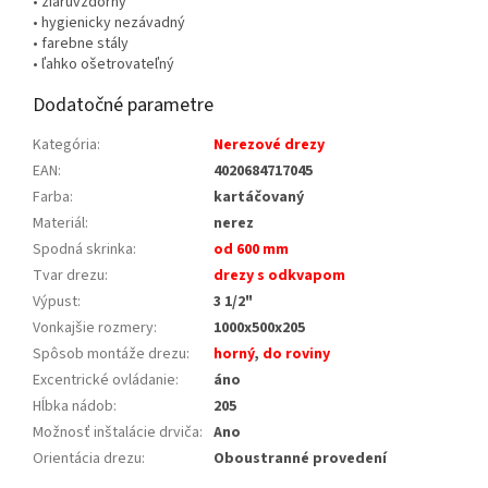
• žiaruvzdorný
• hygienicky nezávadný
• farebne stály
• ľahko ošetrovateľný
Dodatočné parametre
Kategória
:
Nerezové drezy
EAN
:
4020684717045
Farba
:
kartáčovaný
Materiál
:
nerez
Spodná skrinka
:
od 600 mm
Tvar drezu
:
drezy s odkvapom
Výpust
:
3 1/2"
Vonkajšie rozmery
:
1000x500x205
Spôsob montáže drezu
:
horný
,
do roviny
Excentrické ovládanie
:
áno
Hĺbka nádob
:
205
Možnosť inštalácie drviča
:
Ano
Orientácia drezu
:
Oboustranné provedení