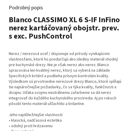
Podrobný popis
Blanco CLASSIMO XL 6 S-IF InFino
nerez kartáčovaný obojstr. prev.
s exc. PushControl
Nerez / nerezová oceľ / disponuje od prírody vynikajúcimi
vlastnosťami, ktoré ho predurčujú ako ideálny materiál vhodný
pre kuchynské drezy. Nie je však nerez ako nerez. Blanco
spracováva len kvalitný nerez, ktorý sa vyberá na základe
špecifických kritérií a podlieha prísnym kontrolám kvality.
Výsledkom sú prvotriedne nerezové drezy Blanco, ktoré spĺňajú
tie najnáročnejšie požiadavky, čo sa týka kvality, funkčnosti a
dizajnu. Vďaka svojmu neutrálnemu zafarbenie sa dá nerez
integrovať do každého kuchynského prostredia. Aj po rokoch
pôsobí tento materiál ušľachtilo a brilantne.
Jeho najdôležitejšie vlastnosti:
• klasická, nadčasová estetika
• odolný proti hrdzaveniu