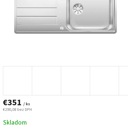
€351
/ ks
€290,08 bez DPH
Jednotková
Skladom
cena: