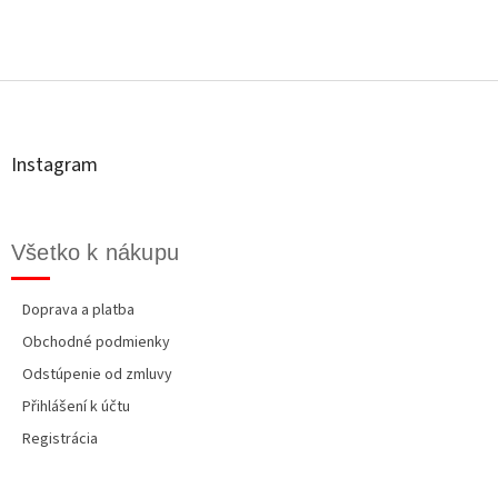
Z
á
p
ä
t
Instagram
i
e
Všetko k nákupu
Doprava a platba
Obchodné podmienky
Odstúpenie od zmluvy
Přihlášení k účtu
Registrácia