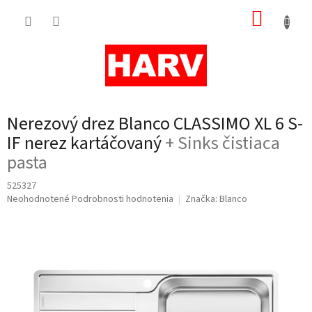
Prejsť
NÁKUP
na
obsah
KOŠÍK
Nerezový drez Blanco CLASSIMO XL 6 S-
IF nerez kartáčovaný
+ Sinks čistiaca
pasta
525327
Priemerné
Neohodnotené
Podrobnosti hodnotenia
Značka:
Blanco
hodnotenie
produktu
je
0,0
z
5
hviezdičiek.